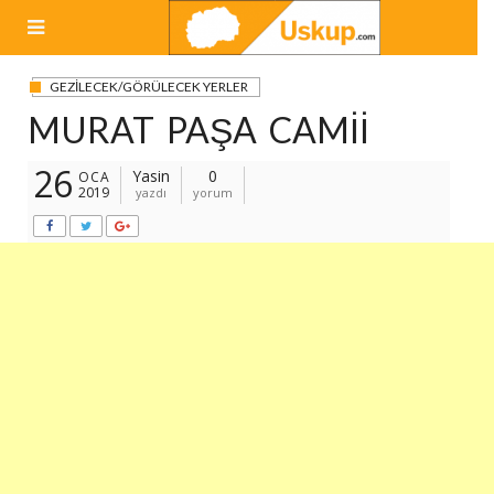
Skip
to
content
GEZILECEK/GÖRÜLECEK YERLER
MURAT PAŞA CAMII
26
Yasin
0
OCA
2019
yazdı
yorum