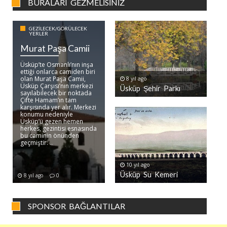
BURALARI GEZMELISINIZ
GEZILECEK/GÖRÜLECEK
YERLER
Murat Paşa Camii
Üsküp’te Osmanlı’nın inşa
ettiği onlarca camiden biri
olan Murat Paşa Camii,
8 yıl ago
Üsküp Çarşısı’nın merkezi
Üsküp Şehir Parkı
sayılabilecek bir noktada
Çifte Hamam’ın tam
karşısında yer alır. Merkezi
konumu nedeniyle
Üsküp’ü gezen hemen
herkes, gezintisi esnasında
bu caminin önünden
geçmiştir. ..
10 yıl ago
Üsküp Su Kemeri
8 yıl ago
0
SPONSOR BAĞLANTILAR