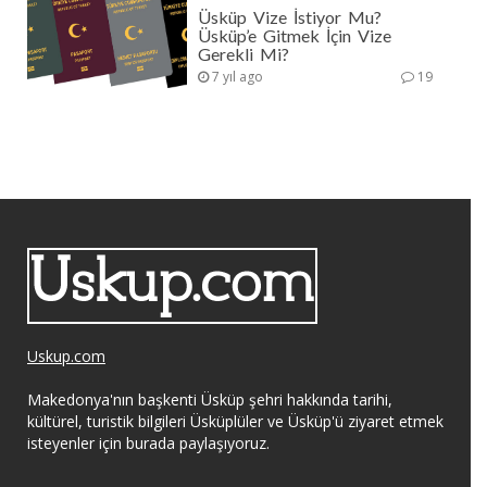
Üsküp Vize İstiyor Mu?
Üsküp’e Gitmek İçin Vize
Gerekli Mi?
7 yıl ago
19
Uskup.com
Makedonya'nın başkenti Üsküp şehri hakkında tarihi,
kültürel, turistik bilgileri Üsküplüler ve Üsküp'ü ziyaret etmek
isteyenler için burada paylaşıyoruz.