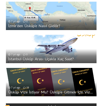
7 yıl ago
0
İzmir’den Üsküp’e Nasıl Gidilir?
7 yıl ago
0
İstanbul-Üsküp Arası Uçakla Kaç Saat?
7 yıl ago
19
Üsküp Vize İstiyor Mu? Üsküp’e Gitmek İçin Vize Gerekli Mi?