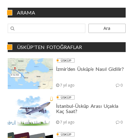
ARAMA
Ara
ÜSKÜP'TEN FOTOĞRAFLAR
ÜSKÜP
İzmir’den Üsküp’e Nasıl Gidilir?
7 yıl ago
0
ÜSKÜP
İstanbul-Üsküp Arası Uçakla
Kaç Saat?
7 yıl ago
0
ÜSKÜP