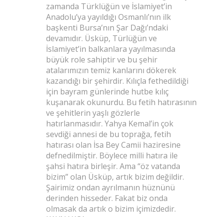
zamanda Türklüğün ve İslamiyet’in
Anadolu’ya yayıldığı Osmanlı’nın ilk
başkenti Bursa’nın Şar Dağı’ndaki
devamıdır. Üsküp, Türlüğün ve
İslamiyet’in balkanlara yayılmasında
büyük role sahiptir ve bu şehir
atalarımızın temiz kanlarını dökerek
kazandığı bir şehirdir. Kılıçla fethedildiği
için bayram günlerinde hutbe kılıç
kuşanarak okunurdu. Bu fetih hatırasının
ve şehitlerin yaşlı gözlerle
hatırlanmasıdır. Yahya Kemal’in çok
sevdiği annesi de bu toprağa, fetih
hatırası olan İsa Bey Camii haziresine
defnedilmiştir. Böylece milli hatıra ile
şahsi hatıra birleşir. Ama “öz vatanda
bizim” olan Üsküp, artık bizim değildir.
Şairimiz ondan ayrılmanın hüznünü
derinden hisseder. Fakat biz onda
olmasak da artık o bizim içimizdedir.