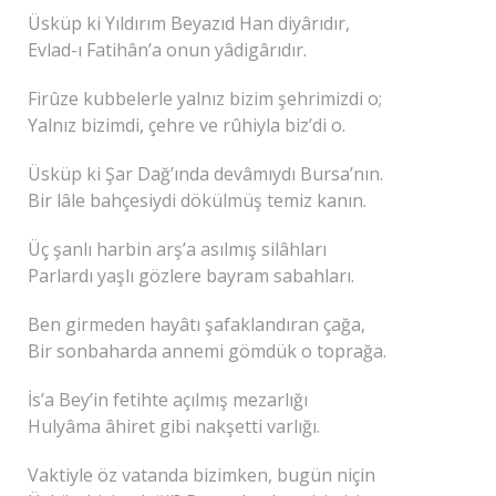
Üsküp ki Yıldırım Beyazıd Han diyârıdır,
Evlad-ı Fatihân’a onun yâdigârıdır.
Firûze kubbelerle yalnız bizim şehrimizdi o;
Yalnız bizimdi, çehre ve rûhiyla biz’di o.
Üsküp ki Şar Dağ’ında devâmıydı Bursa’nın.
Bir lâle bahçesiydi dökülmüş temiz kanın.
Üç şanlı harbin arş’a asılmış silâhları
Parlardı yaşlı gözlere bayram sabahları.
Ben girmeden hayâtı şafaklandıran çağa,
Bir sonbaharda annemi gömdük o toprağa.
İs’a Bey’in fetihte açılmış mezarlığı
Hulyâma âhiret gibi nakşetti varlığı.
Vaktiyle öz vatanda bizimken, bugün niçin