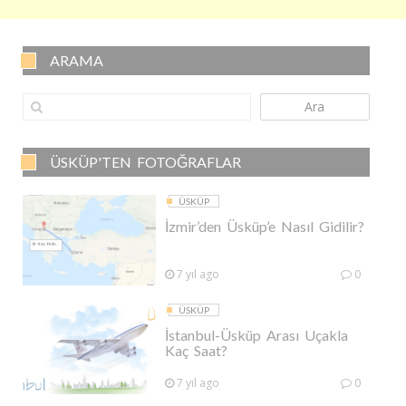
ARAMA
Ara
ÜSKÜP'TEN FOTOĞRAFLAR
ÜSKÜP
İzmir’den Üsküp’e Nasıl Gidilir?
7 yıl ago
0
ÜSKÜP
İstanbul-Üsküp Arası Uçakla
Kaç Saat?
7 yıl ago
0