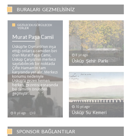
BURALARI GEZMELISINIZ
GEZILECEK/GÖRÜLECEK
YERLER
Murat Paşa Camii
Üsküp’te Osmanlı’nın inşa
ettiği onlarca camiden biri
olan Murat Paşa Camii,
8 yıl ago
Üsküp Çarşısı’nın merkezi
Üsküp Şehir Parkı
sayılabilecek bir noktada
Çifte Hamam’ın tam
karşısında yer alır. Merkezi
konumu nedeniyle
Üsküp’ü gezen hemen
herkes, gezintisi esnasında
bu caminin önünden
geçmiştir. ..
10 yıl ago
Üsküp Su Kemeri
8 yıl ago
0
SPONSOR BAĞLANTILAR