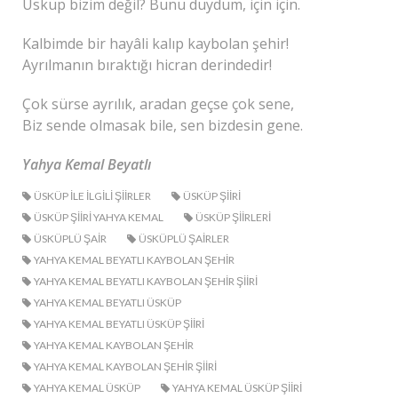
Üsküp bizim değil? Bunu duydum, için için.
Kalbimde bir hayâli kalıp kaybolan şehir!
Ayrılmanın bıraktığı hicran derindedir!
Çok sürse ayrılık, aradan geçse çok sene,
Biz sende olmasak bile, sen bizdesin gene.
Yahya Kemal Beyatlı
ÜSKÜP ILE ILGILI ŞIIRLER
ÜSKÜP ŞIIRI
ÜSKÜP ŞIIRI YAHYA KEMAL
ÜSKÜP ŞIIRLERI
ÜSKÜPLÜ ŞAIR
ÜSKÜPLÜ ŞAIRLER
YAHYA KEMAL BEYATLI KAYBOLAN ŞEHIR
YAHYA KEMAL BEYATLI KAYBOLAN ŞEHIR ŞIIRI
YAHYA KEMAL BEYATLI ÜSKÜP
YAHYA KEMAL BEYATLI ÜSKÜP ŞIIRI
YAHYA KEMAL KAYBOLAN ŞEHIR
YAHYA KEMAL KAYBOLAN ŞEHIR ŞIIRI
YAHYA KEMAL ÜSKÜP
YAHYA KEMAL ÜSKÜP ŞIIRI