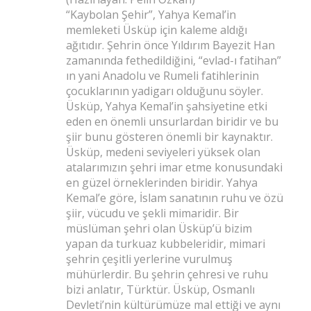
“Kaybolan Şehir”, Yahya Kemal’in
memleketi Üsküp için kaleme aldığı
ağıtıdır. Şehrin önce Yıldırım Bayezit Han
zamanında fethedildiğini, “evlad-ı fatihan”
ın yani Anadolu ve Rumeli fatihlerinin
çocuklarının yadigarı olduğunu söyler.
Üsküp, Yahya Kemal’in şahsiyetine etki
eden en önemli unsurlardan biridir ve bu
şiir bunu gösteren önemli bir kaynaktır.
Üsküp, medeni seviyeleri yüksek olan
atalarımızın şehri imar etme konusundaki
en güzel örneklerinden biridir. Yahya
Kemal’e göre, İslam sanatının ruhu ve özü
şiir, vücudu ve şekli mimaridir. Bir
müslüman şehri olan Üsküp’ü bizim
yapan da turkuaz kubbeleridir, mimari
şehrin çeşitli yerlerine vurulmuş
mühürlerdir. Bu şehrin çehresi ve ruhu
bizi anlatır, Türktür. Üsküp, Osmanlı
Devleti’nin kültürümüze mal ettiği ve aynı