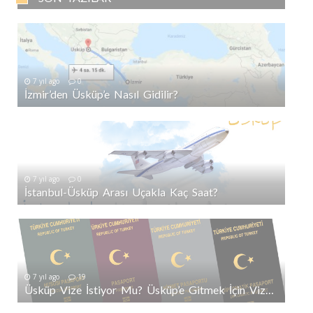
7 yıl ago
0
İzmir’den Üsküp’e Nasıl Gidilir?
7 yıl ago
0
İstanbul-Üsküp Arası Uçakla Kaç Saat?
7 yıl ago
19
Üsküp Vize İstiyor Mu? Üsküp’e Gitmek İçin Vize Gerekli Mi?