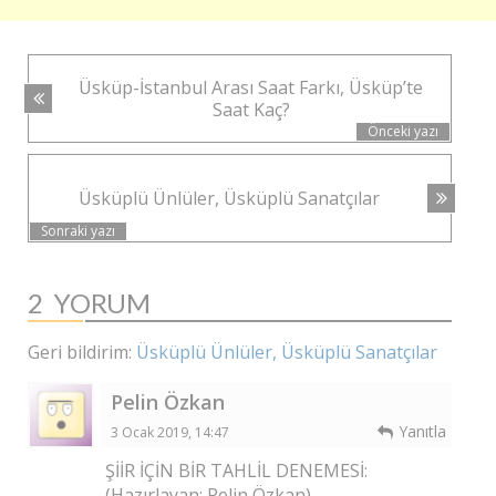
YAZI
Üsküp-İstanbul Arası Saat Farkı, Üsküp’te
NAVIGASYONU
Saat Kaç?
Önceki yazı
Üsküplü Ünlüler, Üsküplü Sanatçılar
Sonraki yazı
2
YORUM
Geri bildirim:
Üsküplü Ünlüler, Üsküplü Sanatçılar
Pelin Özkan
Yanıtla
3 Ocak 2019, 14:47
ŞİİR İÇİN BİR TAHLİL DENEMESİ:
(Hazırlayan: Pelin Özkan)