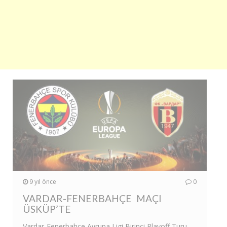
9 yıl önce
0
VARDAR-FENERBAHÇE MAÇI
ÜSKÜP’TE
Vardar-Fenerbahçe Avrupa Ligi Birinci Playoff Turu