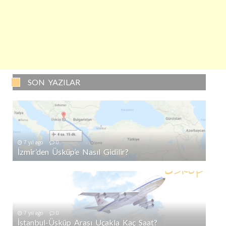
SON YAZILAR
7 yıl ago
0
İzmir’den Üsküp’e Nasıl Gidilir?
7 yıl ago
0
İstanbul-Üsküp Arası Uçakla Kaç Saat?