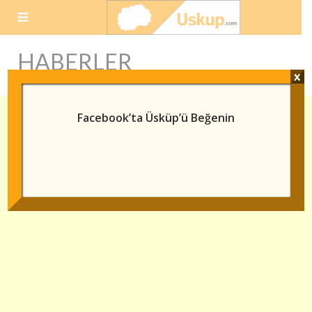
Skip
to
content
HABERLER
x
Facebook’ta Üsküp’ü Beğenin