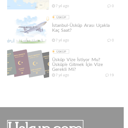
7 yıl ago
0
ÜSKÜP
İstanbul-Üsküp Arası Uçakla
Kaç Saat?
7 yıl ago
0
ÜSKÜP
Üsküp Vize İstiyor Mu?
Üsküp’e Gitmek İçin Vize
Gerekli Mi?
7 yıl ago
19