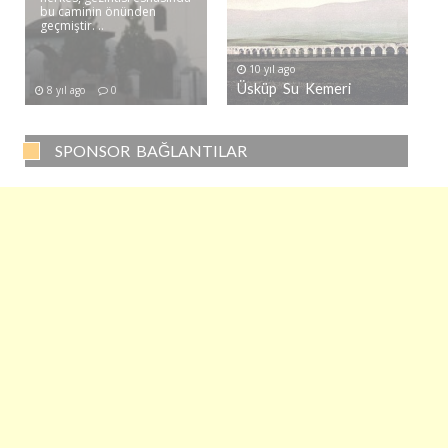
bu caminin önünden
geçmiştir. ..
10 yıl ago
Üsküp Su Kemeri
8 yıl ago
0
SPONSOR BAĞLANTILAR