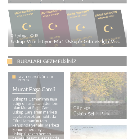
7 yıl ago
19
Üsküp Vize İstiyor Mu? Üsküp’e Gitmek İçin Vize Gerekli Mi?
BURALARI GEZMELISINIZ
GEZILECEK/GÖRÜLECEK
YERLER
Murat Paşa Camii
Üsküp’te Osmanlı’nın inşa
ettiği onlarca camiden biri
olan Murat Paşa Camii,
8 yıl ago
Üsküp Çarşısı’nın merkezi
Üsküp Şehir Parkı
sayılabilecek bir noktada
Çifte Hamam’ın tam
karşısında yer alır. Merkezi
konumu nedeniyle
Üsküp’ü gezen hemen
herkes, gezintisi esnasında