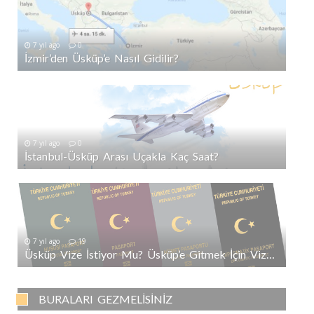
7 yıl ago
0
İzmir’den Üsküp’e Nasıl Gidilir?
7 yıl ago
0
İstanbul-Üsküp Arası Uçakla Kaç Saat?
7 yıl ago
19
Üsküp Vize İstiyor Mu? Üsküp’e Gitmek İçin Vize Gerekli Mi?
BURALARI GEZMELISINIZ