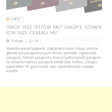
ÜSKÜP
ÜSKÜP VIZE İSTIYOR MU? ÜSKÜP’E GITMEK
İÇIN VIZE GEREKLI MI?
7 yıl ago
19
Makedonya’nın başkenti, Balkanlar’ın incisi Üsküp şehrine
gitmek için pasaportunuzun olması yeterlidir. Diplomatik
pasaport, hizmet pasaportu, hususi (şahsi,kişisel) pasaport
ve umuma mahsus pasaport sahibi olan herkes, Üsküp’e
yapacakları 90 güne kadar olan seyahatlerinde vizeden
muaftır.