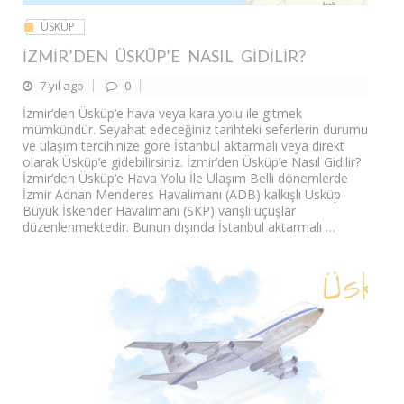
ÜSKÜP
İZMIR’DEN ÜSKÜP’E NASIL GIDILIR?
7 yıl ago
0
İzmir’den Üsküp’e hava veya kara yolu ile gitmek
mümkündür. Seyahat edeceğiniz tarihteki seferlerin durumu
ve ulaşım tercihinize göre İstanbul aktarmalı veya direkt
olarak Üsküp’e gidebilirsiniz. İzmir’den Üsküp’e Nasıl Gidilir?
İzmir’den Üsküp’e Hava Yolu İle Ulaşım Belli dönemlerde
İzmir Adnan Menderes Havalimanı (ADB) kalkışlı Üsküp
Büyük İskender Havalimanı (SKP) varışlı uçuşlar
düzenlenmektedir. Bunun dışında İstanbul aktarmalı …