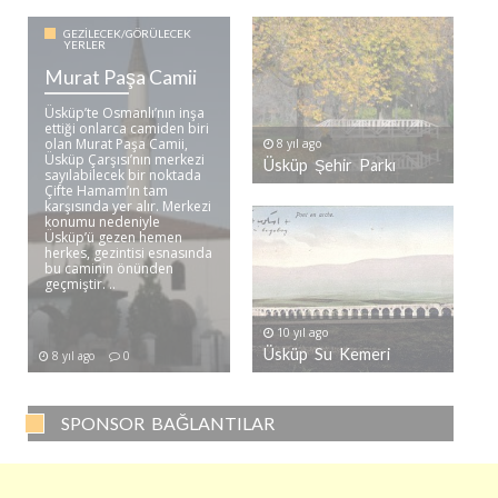
GEZILECEK/GÖRÜLECEK
YERLER
Murat Paşa Camii
Üsküp’te Osmanlı’nın inşa
ettiği onlarca camiden biri
olan Murat Paşa Camii,
8 yıl ago
Üsküp Çarşısı’nın merkezi
Üsküp Şehir Parkı
sayılabilecek bir noktada
Çifte Hamam’ın tam
karşısında yer alır. Merkezi
konumu nedeniyle
Üsküp’ü gezen hemen
herkes, gezintisi esnasında
bu caminin önünden
geçmiştir. ..
10 yıl ago
Üsküp Su Kemeri
8 yıl ago
0
SPONSOR BAĞLANTILAR