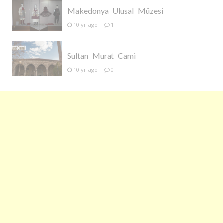
Makedonya Ulusal Müzesi
10 yıl ago
1
Sultan Murat Cami
10 yıl ago
0