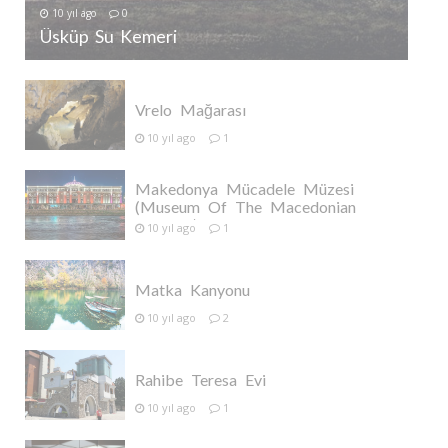
10 yıl ago
0
Üsküp Su Kemeri
Vrelo Mağarası
10 yıl ago
1
Makedonya Mücadele Müzesi
(Museum Of The Macedonian
Struggle)
10 yıl ago
1
Matka Kanyonu
10 yıl ago
2
Rahibe Teresa Evi
10 yıl ago
1