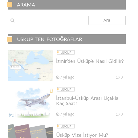
ARAMA
Ara
ÜSKÜP'TEN FOTOĞRAFLAR
ÜSKÜP
İzmir’den Üsküp’e Nasıl Gidilir?
7 yıl ago
0
ÜSKÜP
İstanbul-Üsküp Arası Uçakla
Kaç Saat?
7 yıl ago
0
ÜSKÜP
Üsküp Vize İstiyor Mu?