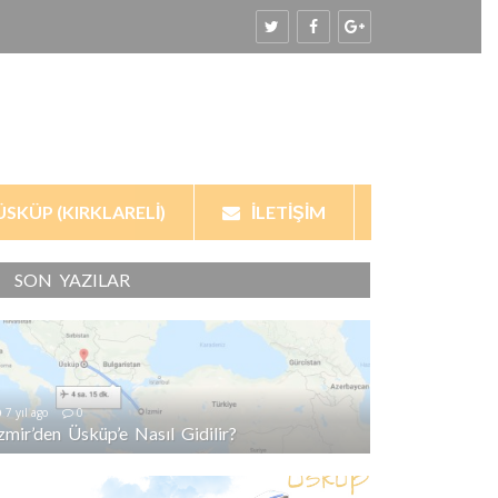
ÜSKÜP (KIRKLARELI)
İLETIŞIM
SON YAZILAR
7 yıl ago
0
İzmir’den Üsküp’e Nasıl Gidilir?