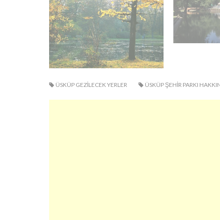
ÜSKÜP GEZILECEK YERLER
ÜSKÜP ŞEHIR PARKI HAKKI