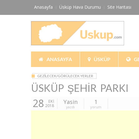
Skip
Anasayfa
Üsküp Hava Durumu
Site Haritası
to
content
ANASAYFA
ÜSKÜP
G
GEZILECEK/GÖRÜLECEK YERLER
ÜSKÜP ŞEHIR PARKI
28
Yasin
1
EKI
2018
yazdı
yorum