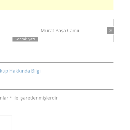
Murat Paşa Camii
Sonraki yazı
sküp Hakkında Bilgi
anlar
*
ile işaretlenmişlerdir