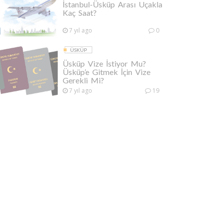
İstanbul-Üsküp Arası Uçakla
Kaç Saat?
7 yıl ago
0
ÜSKÜP
Üsküp Vize İstiyor Mu?
Üsküp’e Gitmek İçin Vize
Gerekli Mi?
7 yıl ago
19