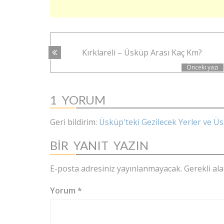
YAZI
Kırklareli – Üsküp Arası Kaç Km?
NAVIGASYONU
Önceki yazı
1
YORUM
Geri bildirim:
Üsküp'teki Gezilecek Yerler ve Ü
BIR YANIT YAZIN
E-posta adresiniz yayınlanmayacak.
Gerekli al
Yorum
*