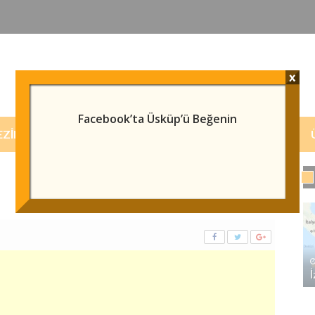
x
Facebook’ta Üsküp’ü Beğenin
EZILECEK/GÖRÜLECEK YERLER
HABERLER