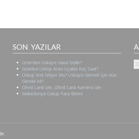
SON YAZILAR
İzmir’den Üsküp’e Nasıl Gidilir?
İstanbul-Üsküp Arası Uçakla Kaç Saat?
Üsküp Vize İstiyor Mu? Üsküp’e Gitmek İçin Vize
Gerekli Mi?
Ohrid Canlı İzle, Ohrid Canlı Kamera İzle
Makedonya Üsküp Para Birimi
ır.