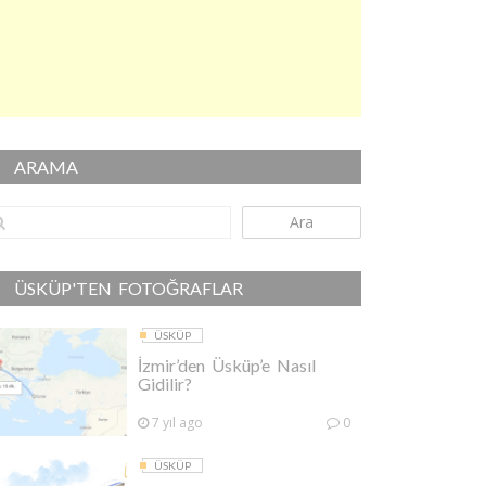
ARAMA
Ara
ÜSKÜP'TEN FOTOĞRAFLAR
ÜSKÜP
İzmir’den Üsküp’e Nasıl
Gidilir?
7 yıl ago
0
ÜSKÜP