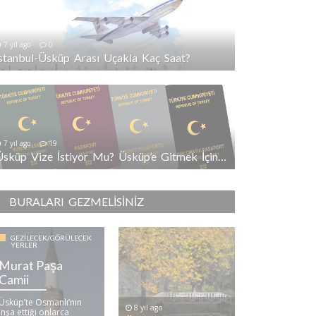
7 yıl ago
0
İstanbul-Üsküp Arası Uçakla Kaç Saat?
7 yıl ago
19
Üsküp Vize İstiyor Mu? Üsküp’e Gitmek İçin Vize Gerekli Mi?
BURALARI GEZMELISINIZ
GEZILECEK/GÖRÜLECEK
YERLER
Murat Paşa
Camii
Üsküp’te Osmanlı’nın
8 yıl ago
inşa ettiği onlarca