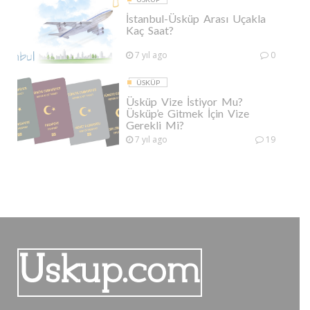
İstanbul-Üsküp Arası Uçakla
Kaç Saat?
7 yıl ago
0
ÜSKÜP
Üsküp Vize İstiyor Mu?
Üsküp’e Gitmek İçin Vize
Gerekli Mi?
7 yıl ago
19