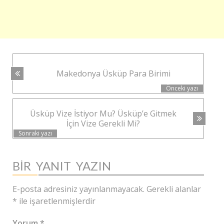
YAZI
Makedonya Üsküp Para Birimi
NAVIGASYONU
Önceki yazı
Üsküp Vize İstiyor Mu? Üsküp’e Gitmek
İçin Vize Gerekli Mi?
Sonraki yazı
BIR YANIT YAZIN
E-posta adresiniz yayınlanmayacak.
Gerekli alanlar
*
ile işaretlenmişlerdir
Yorum
*