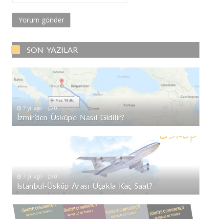
SON YAZILAR
7 yıl ago
0
İzmir’den Üsküp’e Nasıl Gidilir?
7 yıl ago
0
İstanbul-Üsküp Arası Uçakla Kaç Saat?