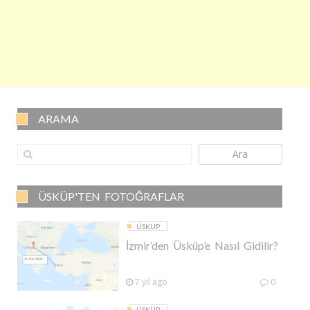
ARAMA
Ara
ÜSKÜP'TEN FOTOĞRAFLAR
ÜSKÜP
İzmir’den Üsküp’e Nasıl Gidilir?
7 yıl ago
0
ÜSKÜP