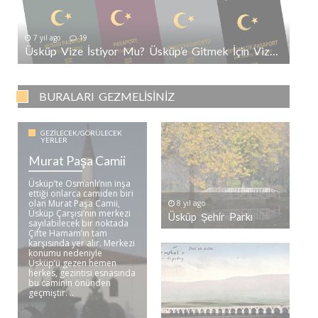
7 yıl ago
19
Üsküp Vize İstiyor Mu? Üsküp’e Gitmek İçin Vize Gerekli Mi?
BURALARI GEZMELISINIZ
GEZILECEK/GÖRÜLECEK
YERLER
Murat Paşa Camii
Üsküp’te Osmanlı’nın inşa
ettiği onlarca camiden biri
olan Murat Paşa Camii,
8 yıl ago
Üsküp Çarşısı’nın merkezi
Üsküp Şehir Parkı
sayılabilecek bir noktada
Çifte Hamam’ın tam
karşısında yer alır. Merkezi
konumu nedeniyle
Üsküp’ü gezen hemen
herkes, gezintisi esnasında
bu caminin önünden
geçmiştir. ..