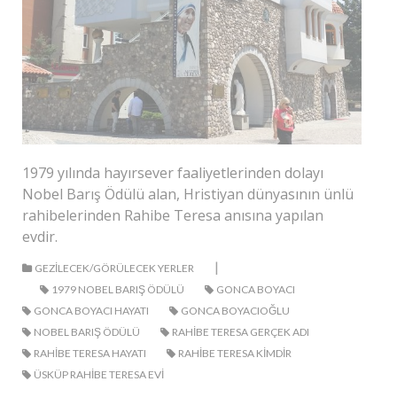
1979 yılında hayırsever faaliyetlerinden dolayı
Nobel Barış Ödülü alan, Hristiyan dünyasının ünlü
rahibelerinden Rahibe Teresa anısına yapılan
evdir.
|
GEZILECEK/GÖRÜLECEK YERLER
1979 NOBEL BARIŞ ÖDÜLÜ
GONCA BOYACI
GONCA BOYACI HAYATI
GONCA BOYACIOĞLU
NOBEL BARIŞ ÖDÜLÜ
RAHIBE TERESA GERÇEK ADI
RAHIBE TERESA HAYATI
RAHIBE TERESA KIMDIR
ÜSKÜP RAHIBE TERESA EVI