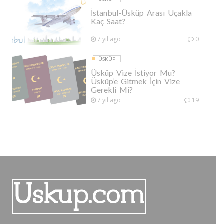
İstanbul-Üsküp Arası Uçakla
Kaç Saat?
7 yıl ago
0
ÜSKÜP
Üsküp Vize İstiyor Mu?
Üsküp’e Gitmek İçin Vize
Gerekli Mi?
7 yıl ago
19