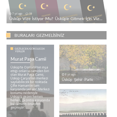
7 yıl ago
19
Üsküp Vize İstiyor Mu? Üsküp’e Gitmek İçin Vize Gerekli Mi?
BURALARI GEZMELISINIZ
GEZILECEK/GÖRÜLECEK
YERLER
Murat Paşa Camii
Üsküp’te Osmanlı’nın inşa
ettiği onlarca camiden biri
olan Murat Paşa Camii,
8 yıl ago
Üsküp Çarşısı’nın merkezi
Üsküp Şehir Parkı
sayılabilecek bir noktada
Çifte Hamam’ın tam
karşısında yer alır. Merkezi
konumu nedeniyle
Üsküp’ü gezen hemen
herkes, gezintisi esnasında
bu caminin önünden
geçmiştir. ..