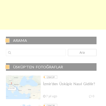
ARAMA
Ara
ÜSKÜP'TEN FOTOĞRAFLAR
ÜSKÜP
İzmir’den Üsküp’e Nasıl Gidilir?
7 yıl ago
0
ÜSKÜP