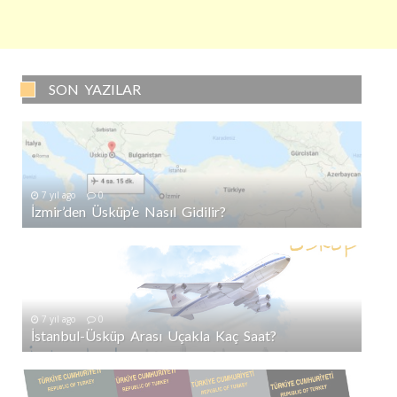
SON YAZILAR
7 yıl ago
0
İzmir’den Üsküp’e Nasıl Gidilir?
7 yıl ago
0
İstanbul-Üsküp Arası Uçakla Kaç Saat?