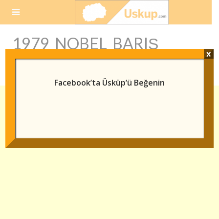
Skip
to
content
1979 NOBEL BARIŞ
x
ÖDÜLÜ
Facebook’ta Üsküp’ü Beğenin