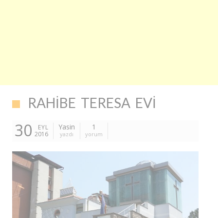
RAHIBE TERESA EVI
30
Yasin
1
EYL
2016
yazdı
yorum