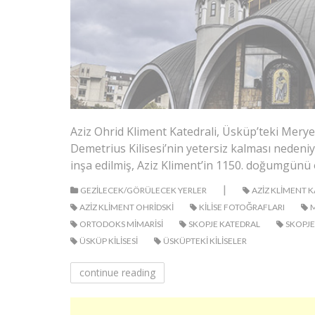
Aziz Ohrid Kliment Katedrali, Üsküp’teki Meryem
Demetrius Kilisesi’nin yetersiz kalması nedeni
inşa edilmiş, Aziz Kliment’in 1150. doğumgünü 
|
GEZILECEK/GÖRÜLECEK YERLER
AZIZ KLIMENT K
AZIZ KLIMENT OHRIDSKI
KILISE FOTOĞRAFLARI
M
ORTODOKS MIMARISI
SKOPJE KATEDRAL
SKOPJE
ÜSKÜP KILISESI
ÜSKÜPTEKI KILISELER
continue reading