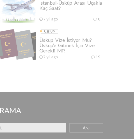
İstanbul-Üsküp Arası Uçakla
Kaç Saat?
7 yıl ago
0
ÜSKÜP
Üsküp Vize İstiyor Mu?
Üsküp’e Gitmek İçin Vize
Gerekli Mi?
7 yıl ago
19
ARAMA
Ara