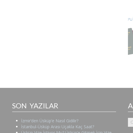
SON YAZILAR
İzmir’den Üsküp’e Nasıl Gidilir?
İstanbul-Üsküp Arası Uçakla Kaç Saat?
Üsküp Vize İstiyor Mu? Üsküp’e Gitmek İçin Vize