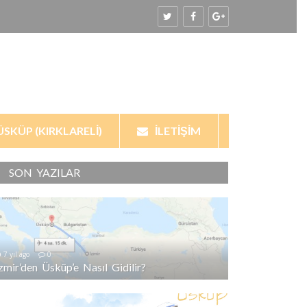
ÜSKÜP (KIRKLARELI)
İLETIŞIM
SON YAZILAR
7 yıl ago
0
İzmir’den Üsküp’e Nasıl Gidilir?