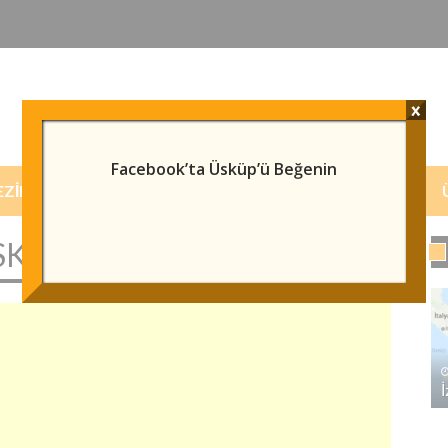
x
Facebook’ta Üsküp’ü Beğenin
EZILECEK/GÖRÜLECEK YERLER
HABERLER
KI