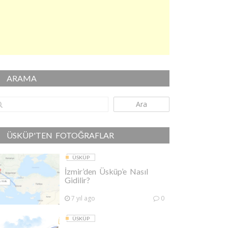
ARAMA
Ara
ÜSKÜP'TEN FOTOĞRAFLAR
ÜSKÜP
İzmir’den Üsküp’e Nasıl
Gidilir?
7 yıl ago
0
ÜSKÜP