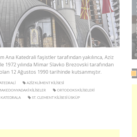
 Ana Katedrali faşistler tarafından yakılınca, Aziz
yle 1972 yılında Mimar Slavko Brezovski tarafından
olan 12 Ağustos 1990 tarihinde kutsanmıştır.
ATEDRALI
AZIZ KLIMENT KILISESI
AKEDONYADAKI KILISELER
ORTODOKS KILISELERI
 KATEDRALA
ST. CLEMENT KILISESI ÜSKÜP