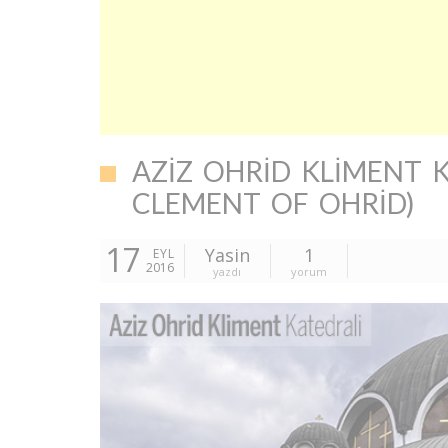
AZIZ OHRID KLIMENT K
CLEMENT OF OHRID)
17
Yasin
1
EYL
2016
yazdı
yorum