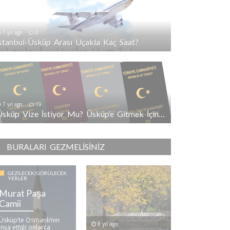
7 yıl ago
0
İstanbul-Üsküp Arası Uçakla Kaç Saat?
7 yıl ago
19
Üsküp Vize İstiyor Mu? Üsküp’e Gitmek İçin Vize Gerekli Mi?
BURALARI GEZMELISINIZ
GEZILECEK/GÖRÜLECEK
YERLER
Murat Paşa
Camii
Üsküp’te Osmanlı’nın
8 yıl ago
inşa ettiği onlarca