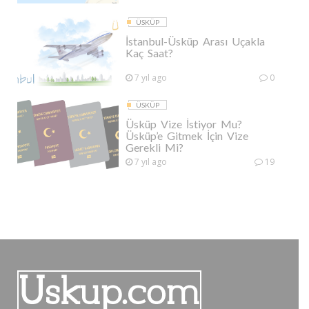
ÜSKÜP
İstanbul-Üsküp Arası Uçakla
Kaç Saat?
7 yıl ago
0
ÜSKÜP
Üsküp Vize İstiyor Mu?
Üsküp’e Gitmek İçin Vize
Gerekli Mi?
7 yıl ago
19