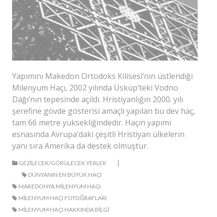
Yapımını Makedon Ortodoks Kilisesi’nin üstlendiği
Milenyum Haçı, 2002 yılında Üsküp’teki Vodno
Dağı’nın tepesinde açıldı. Hristiyanlığın 2000. yılı
şerefine gövde gösterisi amaçlı yapılan bu dev haç,
tam 66 metre yüksekliğindedir. Haçın yapımı
esnasında Avrupa’daki çeşitli Hristiyan ülkelerin
yanı sıra Amerika da destek olmuştur.
|
GEZILECEK/GÖRÜLECEK YERLER
DÜNYANIN EN BÜYÜK HAÇI
MAKEDONYA MILENYUM HAÇI
MILENYUM HAÇI FOTOĞRAFLARI
MILENYUM HAÇI HAKKINDA BILGI