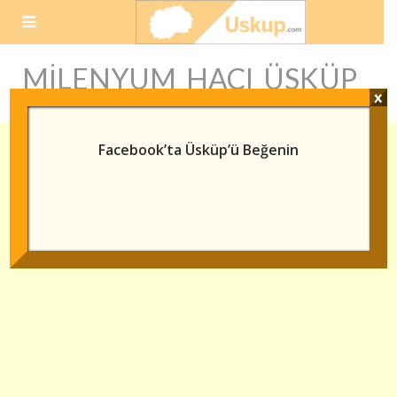
Skip
to
content
MILENYUM HAÇI ÜSKÜP
x
Facebook’ta Üsküp’ü Beğenin