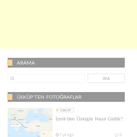
ARAMA
Ara
ÜSKÜP'TEN FOTOĞRAFLAR
ÜSKÜP
İzmir’den Üsküp’e Nasıl Gidilir?
7 yıl ago
0