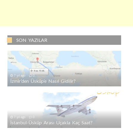
SON YAZILAR
7 yıl ago
0
İzmir’den Üsküp’e Nasıl Gidilir?
7 yıl ago
0
İstanbul-Üsküp Arası Uçakla Kaç Saat?