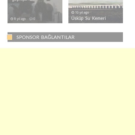
10 yıl ago
Üsküp Su Kemeri
8 yıl ago
0
SPONSOR BAĞLANTILAR