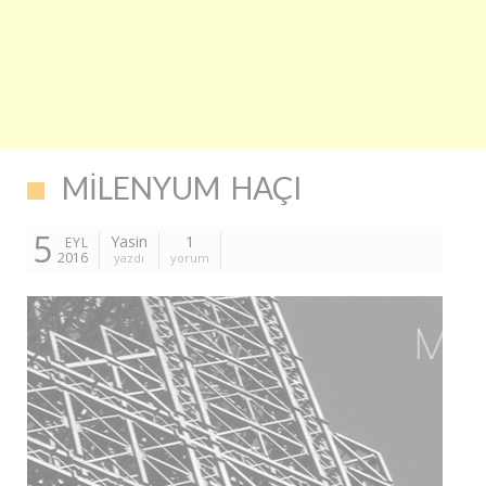
MILENYUM HAÇI
5
Yasin
1
EYL
2016
yazdı
yorum