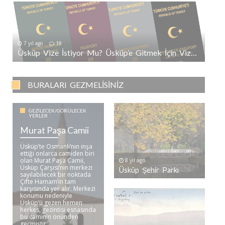
7 yıl ago
19
Üsküp Vize İstiyor Mu? Üsküp’e Gitmek İçin Vize Gerekli Mi?
BURALARI GEZMELISINIZ
GEZILECEK/GÖRÜLECEK
YERLER
Murat Paşa Camii
Üsküp’te Osmanlı’nın inşa
ettiği onlarca camiden biri
olan Murat Paşa Camii,
8 yıl ago
Üsküp Çarşısı’nın merkezi
Üsküp Şehir Parkı
sayılabilecek bir noktada
Çifte Hamam’ın tam
karşısında yer alır. Merkezi
konumu nedeniyle
Üsküp’ü gezen hemen
herkes, gezintisi esnasında
bu caminin önünden
geçmiştir. ..