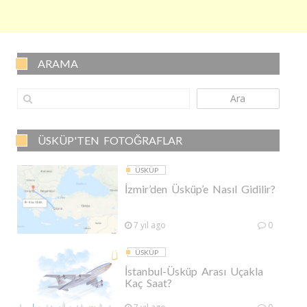
ARAMA
Ara
ÜSKÜP'TEN FOTOĞRAFLAR
ÜSKÜP
İzmir’den Üsküp’e Nasıl Gidilir?
7 yıl ago
0
ÜSKÜP
İstanbul-Üsküp Arası Uçakla
Kaç Saat?