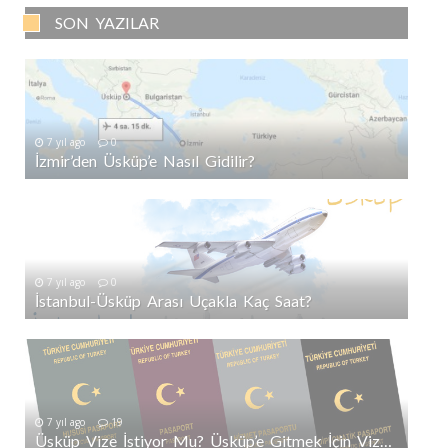
SON YAZILAR
7 yıl ago
0
İzmir’den Üsküp’e Nasıl Gidilir?
7 yıl ago
0
İstanbul-Üsküp Arası Uçakla Kaç Saat?
7 yıl ago
19
Üsküp Vize İstiyor Mu? Üsküp’e Gitmek İçin Vize Gerekli Mi?