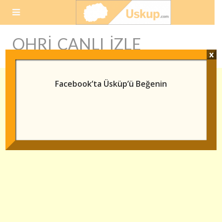
Skip
to
content
OHRI CANLI IZLE
x
Facebook’ta Üsküp’ü Beğenin