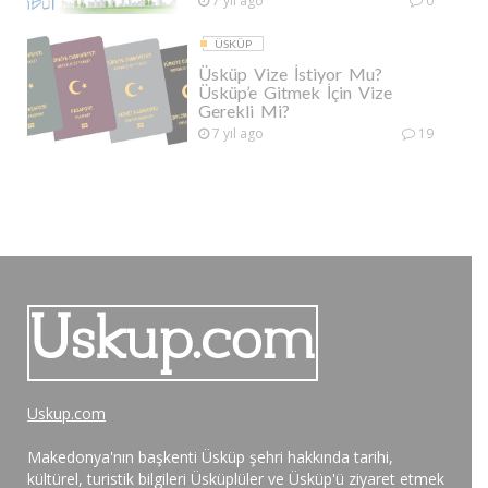
7 yıl ago
0
ÜSKÜP
Üsküp Vize İstiyor Mu?
Üsküp’e Gitmek İçin Vize
Gerekli Mi?
7 yıl ago
19
Uskup.com
Makedonya'nın başkenti Üsküp şehri hakkında tarihi,
kültürel, turistik bilgileri Üsküplüler ve Üsküp'ü ziyaret etmek