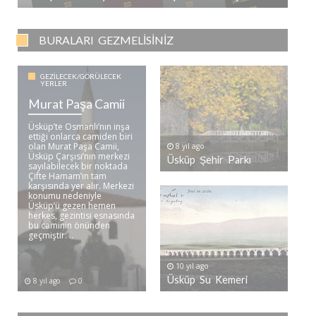
BURALARI GEZMELISINIZ
GEZILECEK/GÖRÜLECEK
YERLER
Murat Paşa Camii
Üsküp’te Osmanlı’nın inşa
ettiği onlarca camiden biri
olan Murat Paşa Camii,
8 yıl ago
Üsküp Çarşısı’nın merkezi
Üsküp Şehir Parkı
sayılabilecek bir noktada
Çifte Hamam’ın tam
karşısında yer alır. Merkezi
konumu nedeniyle
Üsküp’ü gezen hemen
herkes, gezintisi esnasında
bu caminin önünden
geçmiştir. ..
10 yıl ago
Üsküp Su Kemeri
8 yıl ago
0