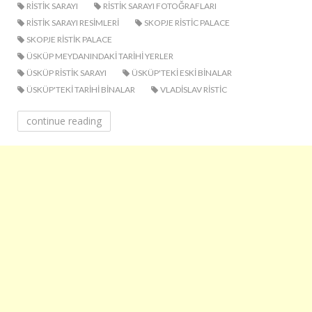
RISTIK SARAYI
RISTIK SARAYI FOTOĞRAFLARI
RISTIK SARAYI RESIMLERI
SKOPJE RISTIC PALACE
SKOPJE RISTIK PALACE
ÜSKÜP MEYDANINDAKI TARIHI YERLER
ÜSKÜP RISTIK SARAYI
ÜSKÜP'TEKI ESKI BINALAR
ÜSKÜP'TEKI TARIHI BINALAR
VLADISLAV RISTIC
continue reading