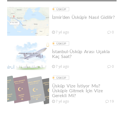
ÜSKÜP
İzmir’den Üsküp’e Nasıl Gidilir?
7 yıl ago
0
ÜSKÜP
İstanbul-Üsküp Arası Uçakla
Kaç Saat?
7 yıl ago
0
ÜSKÜP
Üsküp Vize İstiyor Mu?
Üsküp’e Gitmek İçin Vize
Gerekli Mi?
7 yıl ago
19