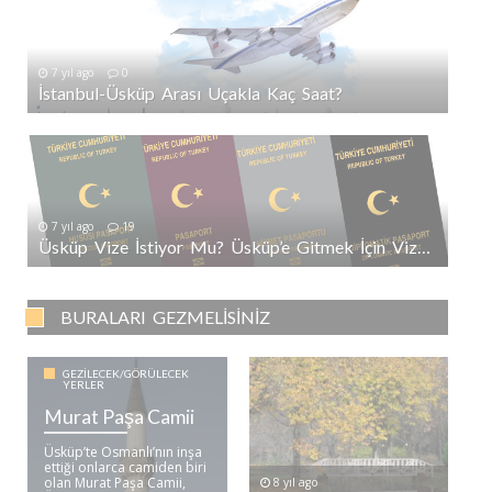
7 yıl ago
0
İstanbul-Üsküp Arası Uçakla Kaç Saat?
7 yıl ago
19
Üsküp Vize İstiyor Mu? Üsküp’e Gitmek İçin Vize Gerekli Mi?
BURALARI GEZMELISINIZ
GEZILECEK/GÖRÜLECEK
YERLER
Murat Paşa Camii
Üsküp’te Osmanlı’nın inşa
ettiği onlarca camiden biri
olan Murat Paşa Camii,
8 yıl ago