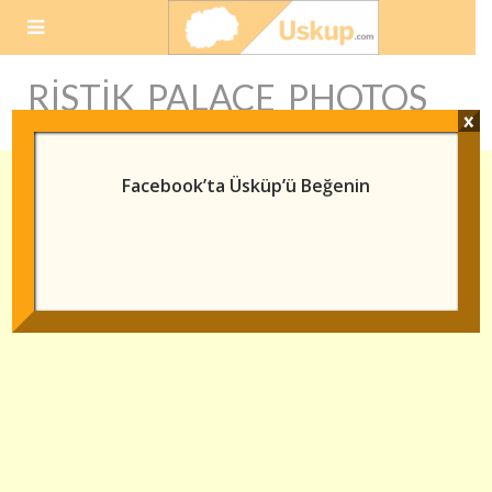
Skip
to
content
RISTIK PALACE PHOTOS
x
Facebook’ta Üsküp’ü Beğenin