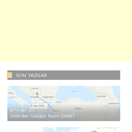
SON YAZILAR
7 yıl ago
0
İzmir’den Üsküp’e Nasıl Gidilir?