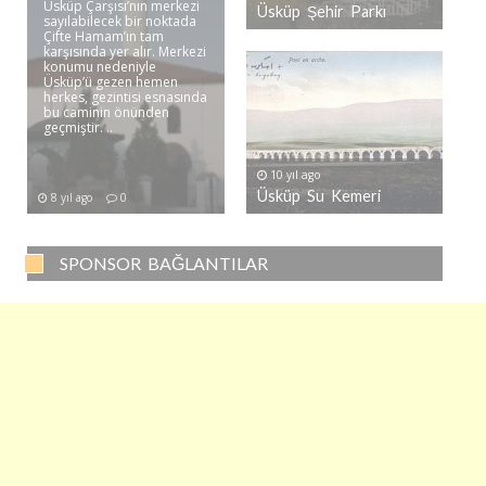
Üsküp Çarşısı’nın merkezi
Üsküp Şehir Parkı
sayılabilecek bir noktada
Çifte Hamam’ın tam
karşısında yer alır. Merkezi
konumu nedeniyle
Üsküp’ü gezen hemen
herkes, gezintisi esnasında
bu caminin önünden
geçmiştir. ..
10 yıl ago
Üsküp Su Kemeri
8 yıl ago
0
SPONSOR BAĞLANTILAR