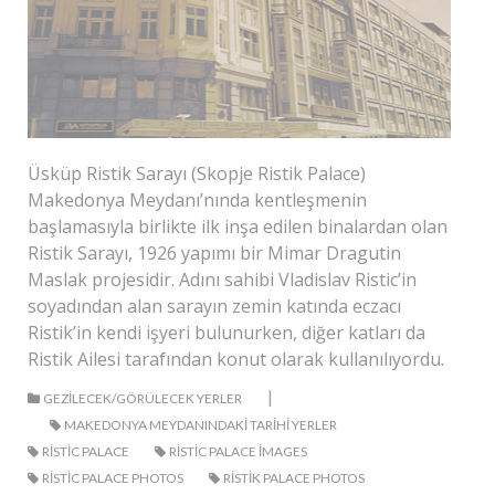
Üsküp Ristik Sarayı (Skopje Ristik Palace)
Makedonya Meydanı’nında kentleşmenin
başlamasıyla birlikte ilk inşa edilen binalardan olan
Ristik Sarayı, 1926 yapımı bir Mimar Dragutin
Maslak projesidir. Adını sahibi Vladislav Ristic’in
soyadından alan sarayın zemin katında eczacı
Ristik’in kendi işyeri bulunurken, diğer katları da
Ristik Ailesi tarafından konut olarak kullanılıyordu.
|
GEZILECEK/GÖRÜLECEK YERLER
MAKEDONYA MEYDANINDAKI TARIHI YERLER
RISTIC PALACE
RISTIC PALACE IMAGES
RISTIC PALACE PHOTOS
RISTIK PALACE PHOTOS