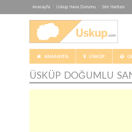
Skip
Anasayfa
Üsküp Hava Durumu
Site Haritası
to
content
ANASAYFA
ÜSKÜP
G
ÜSKÜP DOĞUMLU SAN