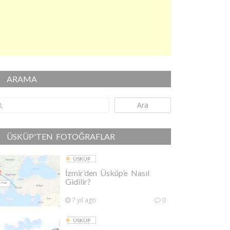
ARAMA
Ara
ÜSKÜP'TEN FOTOĞRAFLAR
ÜSKÜP
İzmir’den Üsküp’e Nasıl
Gidilir?
7 yıl ago
0
ÜSKÜP