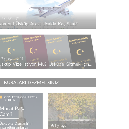
7 yıl ago
0
İstanbul-Üsküp Arası Uçakla Kaç Saat?
7 yıl ago
19
Üsküp Vize İstiyor Mu? Üsküp’e Gitmek İçin Vize Gerekli Mi?
BURALARI GEZMELISINIZ
GEZILECEK/GÖRÜLECEK
YERLER
Murat Paşa
Camii
Üsküp’te Osmanlı’nın
8 yıl ago
inşa ettiği onlarca