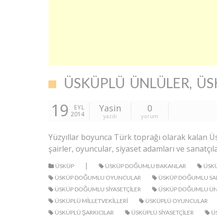
ÜSKÜPLÜ ÜNLÜLER, ÜS
19
Yasin
0
EYL
2014
yazdı
yorum
Yüzyıllar boyunca Türk toprağı olarak kalan Üsk
şairler, oyuncular, siyaset adamları ve sanatçıl
|
ÜSKÜP
ÜSKÜP DOĞUMLU BAKANLAR
ÜSKÜ
ÜSKÜP DOĞUMLU OYUNCULAR
ÜSKÜP DOĞUMLU SA
ÜSKÜP DOĞUMLU SIYASETÇILER
ÜSKÜP DOĞUMLU ÜN
ÜSKÜPLÜ MILLETVEKILLERI
ÜSKÜPLÜ OYUNCULAR
ÜSKÜPLÜ ŞARKICILAR
ÜSKÜPLÜ SIYASETÇILER
Ü