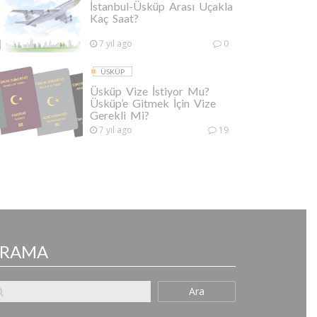
İstanbul-Üsküp Arası Uçakla
Kaç Saat?
7 yıl ago
0
ÜSKÜP
Üsküp Vize İstiyor Mu?
Üsküp’e Gitmek İçin Vize
Gerekli Mi?
7 yıl ago
19
ARAMA
Ara