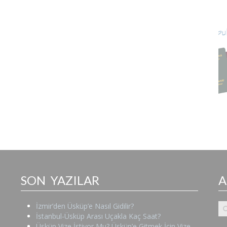
SON YAZILAR
İzmir’den Üsküp’e Nasıl Gidilir?
İstanbul-Üsküp Arası Uçakla Kaç Saat?
Üsküp Vize İstiyor Mu? Üsküp’e Gitmek İçin Vize