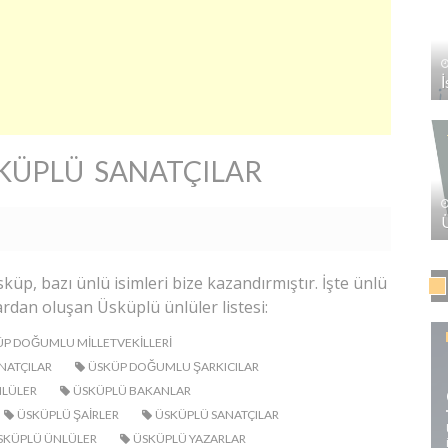
KÜPLÜ SANATÇILAR
üp, bazı ünlü isimleri bize kazandırmıştır. İşte ünlü
ardan oluşan Üsküplü ünlüler listesi:
P DOĞUMLU MILLETVEKILLERI
NATÇILAR
ÜSKÜP DOĞUMLU ŞARKICILAR
LÜLER
ÜSKÜPLÜ BAKANLAR
ÜSKÜPLÜ ŞAIRLER
ÜSKÜPLÜ SANATÇILAR
SKÜPLÜ ÜNLÜLER
ÜSKÜPLÜ YAZARLAR