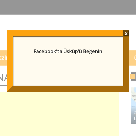
x
Facebook’ta Üsküp’ü Beğenin
EZILECEK/GÖRÜLECEK YERLER
HABERLER
ATÇILAR