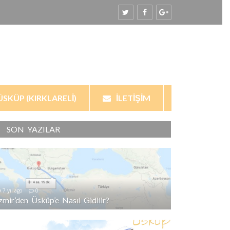
ÜSKÜP (KIRKLARELI)
İLETIŞIM
SON YAZILAR
7 yıl ago
0
İzmir’den Üsküp’e Nasıl Gidilir?