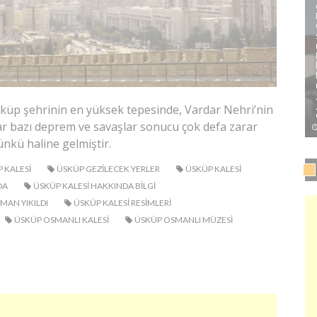
küp şehrinin en yüksek tepesinde, Vardar Nehri’nin
 bazı deprem ve savaşlar sonucu çok defa zarar
ünkü haline gelmiştir.
 KALESI
ÜSKÜP GEZILECEK YERLER
ÜSKÜP KALESI
DA
ÜSKÜP KALESI HAKKINDA BILGI
MAN YIKILDI
ÜSKÜP KALESI RESIMLERI
ÜSKÜP OSMANLI KALESI
ÜSKÜP OSMANLI MÜZESI