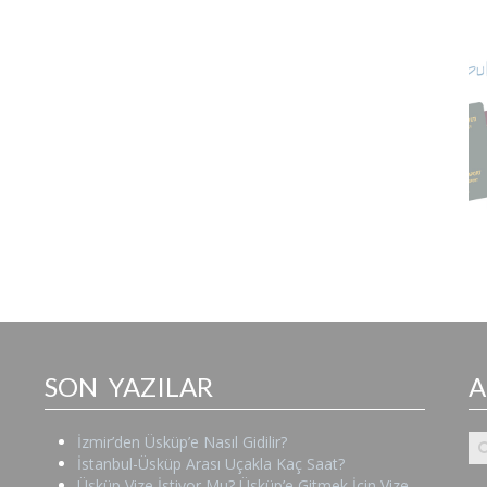
SON YAZILAR
İzmir’den Üsküp’e Nasıl Gidilir?
İstanbul-Üsküp Arası Uçakla Kaç Saat?
Üsküp Vize İstiyor Mu? Üsküp’e Gitmek İçin Vize