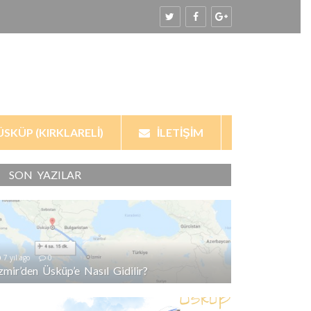
ÜSKÜP (KIRKLARELI)
İLETIŞIM
SON YAZILAR
7 yıl ago
0
İzmir’den Üsküp’e Nasıl Gidilir?