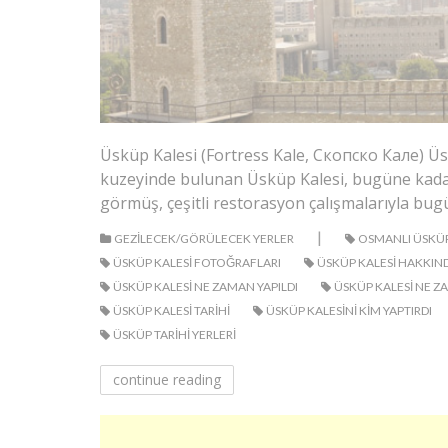
Üsküp Kalesi (Fortress Kale, Скопско Кале) Üs
kuzeyinde bulunan Üsküp Kalesi, bugüne kadar
görmüş, çeşitli restorasyon çalışmalarıyla bug
|
GEZILECEK/GÖRÜLECEK YERLER
OSMANLI ÜSKÜP
ÜSKÜP KALESI FOTOĞRAFLARI
ÜSKÜP KALESI HAKKIN
ÜSKÜP KALESI NE ZAMAN YAPILDI
ÜSKÜP KALESI NE ZA
ÜSKÜP KALESI TARIHI
ÜSKÜP KALESINI KIM YAPTIRDI
ÜSKÜP TARIHI YERLERI
continue reading