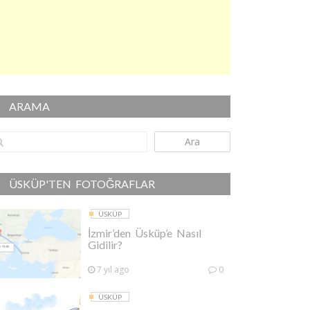
ARAMA
Ara
ÜSKÜP'TEN FOTOĞRAFLAR
ÜSKÜP
İzmir’den Üsküp’e Nasıl
Gidilir?
7 yıl ago
0
ÜSKÜP