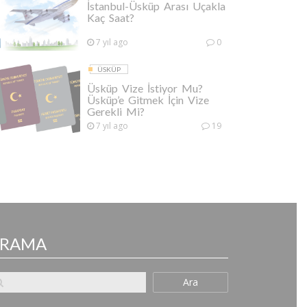
İstanbul-Üsküp Arası Uçakla
Kaç Saat?
7 yıl ago
0
ÜSKÜP
Üsküp Vize İstiyor Mu?
Üsküp’e Gitmek İçin Vize
Gerekli Mi?
7 yıl ago
19
ARAMA
Ara