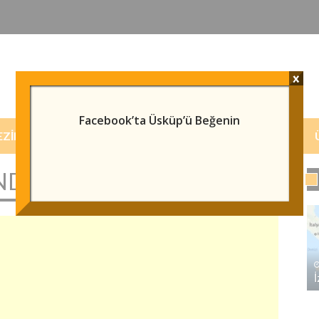
x
Facebook’ta Üsküp’ü Beğenin
EZILECEK/GÖRÜLECEK YERLER
HABERLER
DA BILGI