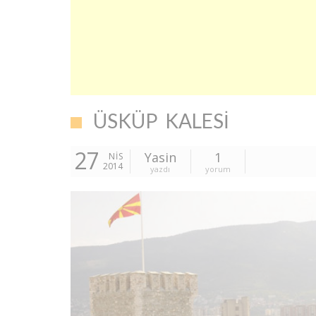
ÜSKÜP KALESI
27
Yasin
1
NIS
2014
yazdı
yorum