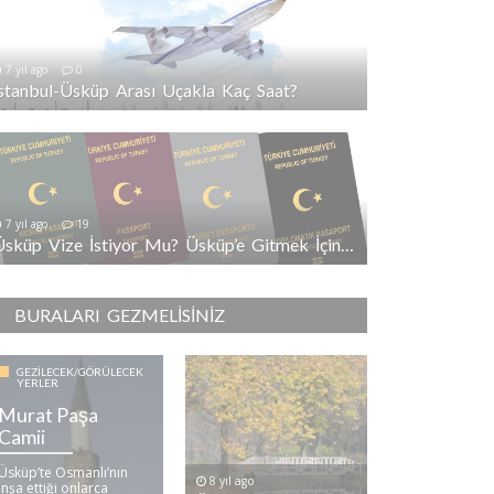
7 yıl ago
0
İstanbul-Üsküp Arası Uçakla Kaç Saat?
7 yıl ago
19
Üsküp Vize İstiyor Mu? Üsküp’e Gitmek İçin Vize Gerekli Mi?
BURALARI GEZMELISINIZ
GEZILECEK/GÖRÜLECEK
YERLER
Murat Paşa
Camii
Üsküp’te Osmanlı’nın
8 yıl ago
inşa ettiği onlarca