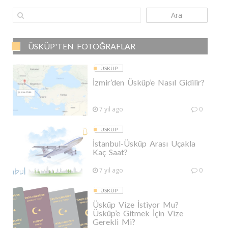
Ara
ÜSKÜP'TEN FOTOĞRAFLAR
ÜSKÜP
İzmir’den Üsküp’e Nasıl Gidilir?
7 yıl ago
0
ÜSKÜP
İstanbul-Üsküp Arası Uçakla
Kaç Saat?
7 yıl ago
0
ÜSKÜP
Üsküp Vize İstiyor Mu?
Üsküp’e Gitmek İçin Vize
Gerekli Mi?