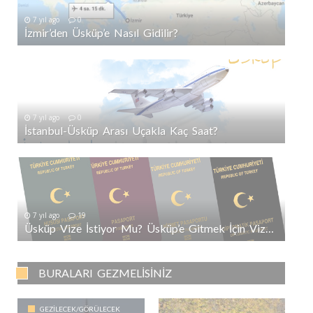
7 yıl ago
0
İzmir’den Üsküp’e Nasıl Gidilir?
7 yıl ago
0
İstanbul-Üsküp Arası Uçakla Kaç Saat?
7 yıl ago
19
Üsküp Vize İstiyor Mu? Üsküp’e Gitmek İçin Vize Gerekli Mi?
BURALARI GEZMELISINIZ
GEZILECEK/GÖRÜLECEK