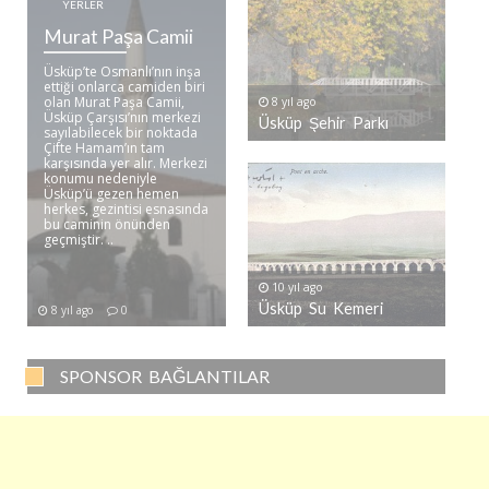
YERLER
Murat Paşa Camii
Üsküp’te Osmanlı’nın inşa
ettiği onlarca camiden biri
olan Murat Paşa Camii,
8 yıl ago
Üsküp Çarşısı’nın merkezi
Üsküp Şehir Parkı
sayılabilecek bir noktada
Çifte Hamam’ın tam
karşısında yer alır. Merkezi
konumu nedeniyle
Üsküp’ü gezen hemen
herkes, gezintisi esnasında
bu caminin önünden
geçmiştir. ..
10 yıl ago
Üsküp Su Kemeri
8 yıl ago
0
SPONSOR BAĞLANTILAR