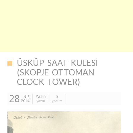
ÜSKÜP SAAT KULESI
(SKOPJE OTTOMAN
CLOCK TOWER)
28
Yasin
3
NIS
2014
yazdı
yorum