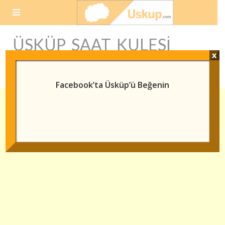
Skip
to
content
ÜSKÜP SAAT KULESI
x
FOTOĞRAFLARI
Facebook’ta Üsküp’ü Beğenin