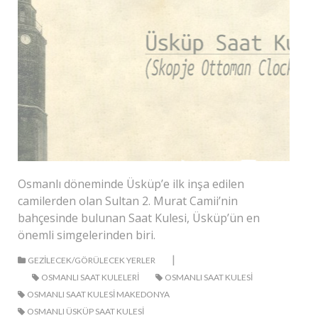
Osmanlı döneminde Üsküp’e ilk inşa edilen
camilerden olan Sultan 2. Murat Camii’nin
bahçesinde bulunan Saat Kulesi, Üsküp’ün en
önemli simgelerinden biri.
|
GEZILECEK/GÖRÜLECEK YERLER
OSMANLI SAAT KULELERI
OSMANLI SAAT KULESI
OSMANLI SAAT KULESI MAKEDONYA
OSMANLI ÜSKÜP SAAT KULESI