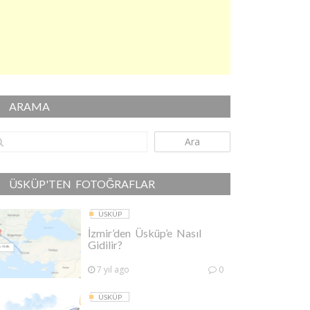
ARAMA
Ara
ÜSKÜP'TEN FOTOĞRAFLAR
ÜSKÜP
İzmir’den Üsküp’e Nasıl
Gidilir?
7 yıl ago
0
ÜSKÜP