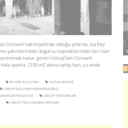
’ün Osmanlı hakimiyetinde olduğu yıllarda, İsa Bey
anın yakınlarındaki doğal su kaynaklarından biri olan
depreminde hasar gören Üsküp’teki Osmanlı
e hala ayakta. 2100 m2 alana sahip han, şu anda
SKOPJE SULU HAN
SULI AN SKOPJE
ÜSKÜP SULU HAN HAKKINDA BILGI
SANATLAR FAKÜLTESI
ÜSKÜP'TEKI HANLAR
ÜSKÜP'TEKI OSMANLI YAPILARI