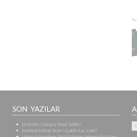
SON YAZILAR
İzmir’den Üsküp’e Nasıl Gidilir?
İstanbul-Üsküp Arası Uçakla Kaç Saat?
Üsküp Vize İstiyor Mu? Üsküp’e Gitmek İçin Vize