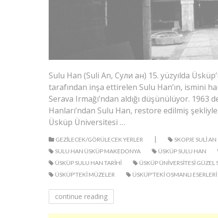
Sulu Han (Suli An, Сули ан) 15. yüzyılda Üsküp
tarafından inşa ettirelen Sulu Han’ın, ismini h
Serava Irmağı’ndan aldığı düşünülüyor. 1963 
Hanları’ndan Sulu Han, restore edilmiş şekliyl
Üsküp Üniversitesi …
|
GEZILECEK/GÖRÜLECEK YERLER
SKOPJE SULI AN
SULU HAN ÜSKÜP MAKEDONYA
ÜSKÜP SULU HAN
ÜSKÜP SULU HAN TARIHI
ÜSKÜP ÜNIVERSITESI GÜZEL 
ÜSKÜP'TEKI MÜZELER
ÜSKÜP'TEKI OSMANLI ESERLERI
continue reading