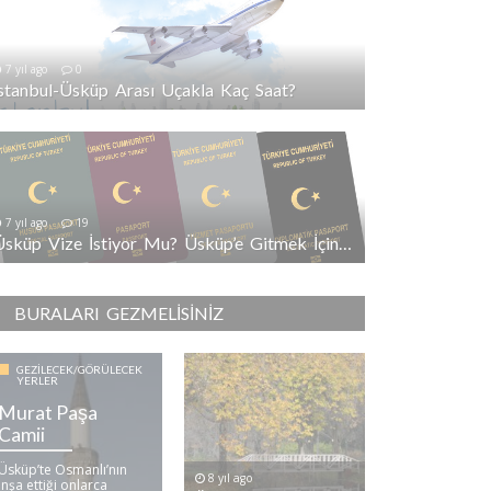
7 yıl ago
0
İstanbul-Üsküp Arası Uçakla Kaç Saat?
7 yıl ago
19
Üsküp Vize İstiyor Mu? Üsküp’e Gitmek İçin Vize Gerekli Mi?
BURALARI GEZMELISINIZ
GEZILECEK/GÖRÜLECEK
YERLER
Murat Paşa
Camii
Üsküp’te Osmanlı’nın
8 yıl ago
inşa ettiği onlarca