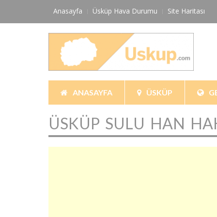
Skip
Anasayfa
Üsküp Hava Durumu
Site Haritası
to
content
ANASAYFA
ÜSKÜP
G
ÜSKÜP SULU HAN HAK