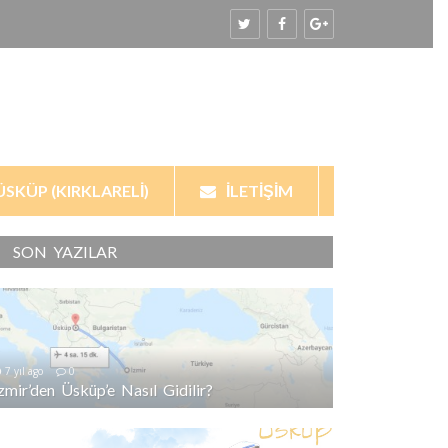
ÜSKÜP (KIRKLARELI)
İLETIŞIM
SON YAZILAR
7 yıl ago
0
İzmir’den Üsküp’e Nasıl Gidilir?