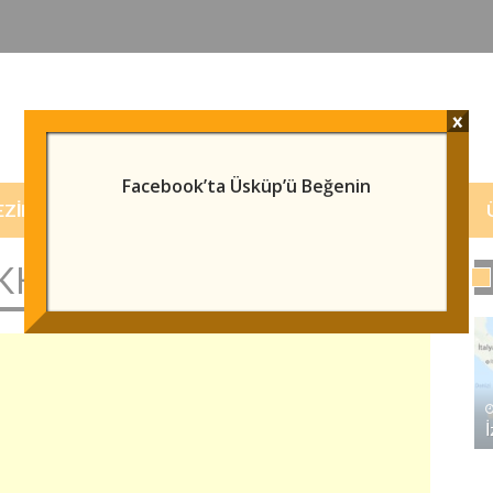
x
Facebook’ta Üsküp’ü Beğenin
EZILECEK/GÖRÜLECEK YERLER
HABERLER
KINDA BILGI