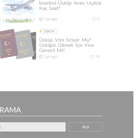
İstanbul-Üsküp Arası Uçakla
Kaç Saat?
7 yıl ago
0
ÜSKÜP
Üsküp Vize İstiyor Mu?
Üsküp’e Gitmek İçin Vize
Gerekli Mi?
7 yıl ago
19
ARAMA
Ara