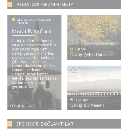
BURALARI GEZMELISINIZ
GEZILECEK/GÖRÜLECEK
YERLER
Murat Paşa Camii
Üsküp’te Osmanlı’nın inşa
ettiği onlarca camiden biri
olan Murat Paşa Camii,
8 yıl ago
Üsküp Çarşısı’nın merkezi
Üsküp Şehir Parkı
sayılabilecek bir noktada
Çifte Hamam’ın tam
karşısında yer alır. Merkezi
konumu nedeniyle
Üsküp’ü gezen hemen
herkes, gezintisi esnasında
bu caminin önünden
geçmiştir. ..
10 yıl ago
Üsküp Su Kemeri
8 yıl ago
0
SPONSOR BAĞLANTILAR