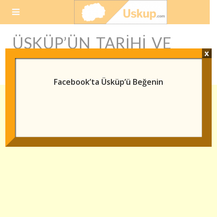
Skip
to
content
ÜSKÜP’ÜN TARIHI VE
x
TURISTIK MEKANLARI
Facebook’ta Üsküp’ü Beğenin