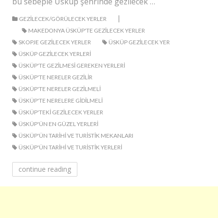
bu sebeple Üsküp şehrinde gezilecek …
|
GEZILECEK/GÖRÜLECEK YERLER
MAKEDONYA ÜSKÜP'TE GEZILECEK YERLER
SKOPJE GEZILECEK YERLER
ÜSKÜP GEZILECEK YER
ÜSKÜP GEZILECEK YERLERI
ÜSKÜP'TE GEZILMESI GEREKEN YERLERI
ÜSKÜP'TE NERELER GEZILIR
ÜSKÜP'TE NERELER GEZILMELI
ÜSKÜP'TE NERELERE GIDILMELI
ÜSKÜP'TEKI GEZILECEK YERLER
ÜSKÜP'ÜN EN GÜZEL YERLERI
ÜSKÜP'ÜN TARIHI VE TURISTIK MEKANLARI
ÜSKÜP'ÜN TARIHI VE TURISTIK YERLERI
continue reading