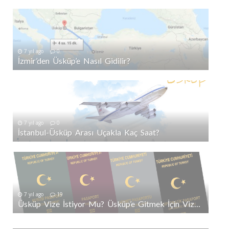
7 yıl ago
0
İzmir’den Üsküp’e Nasıl Gidilir?
7 yıl ago
0
İstanbul-Üsküp Arası Uçakla Kaç Saat?
7 yıl ago
19
Üsküp Vize İstiyor Mu? Üsküp’e Gitmek İçin Vize Gerekli Mi?