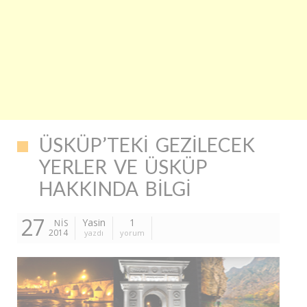
ÜSKÜP’TEKI GEZILECEK
YERLER VE ÜSKÜP
HAKKINDA BILGI
27
Yasin
1
NIS
2014
yazdı
yorum