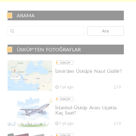
ARAMA
Ara
ÜSKÜP'TEN FOTOĞRAFLAR
ÜSKÜP
İzmir’den Üsküp’e Nasıl Gidilir?
7 yıl ago
0
ÜSKÜP
İstanbul-Üsküp Arası Uçakla
Kaç Saat?
7 yıl ago
0
ÜSKÜP