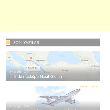
SON YAZILAR
7 yıl ago
0
İzmir’den Üsküp’e Nasıl Gidilir?
7 yıl ago
0