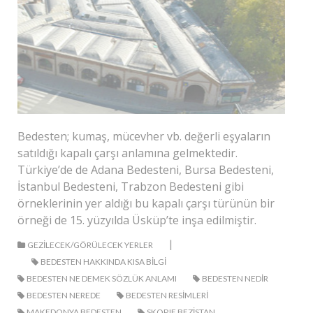
Bedesten; kumaş, mücevher vb. değerli eşyaların
satıldığı kapalı çarşı anlamına gelmektedir.
Türkiye’de de Adana Bedesteni, Bursa Bedesteni,
İstanbul Bedesteni, Trabzon Bedesteni gibi
örneklerinin yer aldığı bu kapalı çarşı türünün bir
örneği de 15. yüzyılda Üsküp’te inşa edilmiştir.
|
GEZILECEK/GÖRÜLECEK YERLER
BEDESTEN HAKKINDA KISA BILGI
BEDESTEN NE DEMEK SÖZLÜK ANLAMI
BEDESTEN NEDIR
BEDESTEN NEREDE
BEDESTEN RESIMLERI
MAKEDONYA BEDESTEN
SKOPJE BEZISTAN