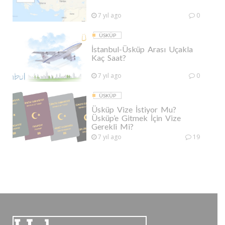
7 yıl ago
0
ÜSKÜP
İstanbul-Üsküp Arası Uçakla
Kaç Saat?
7 yıl ago
0
ÜSKÜP
Üsküp Vize İstiyor Mu?
Üsküp’e Gitmek İçin Vize
Gerekli Mi?
7 yıl ago
19