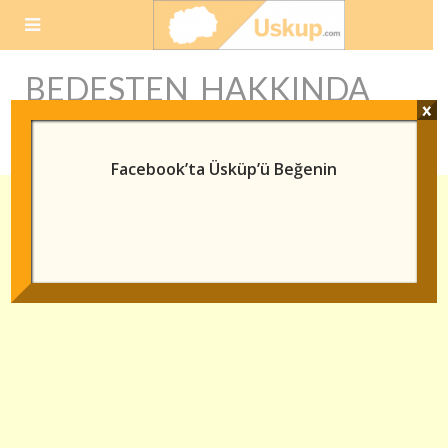
Skip
to
content
BEDESTEN HAKKINDA
x
KISA BILGI
Facebook’ta Üsküp’ü Beğenin