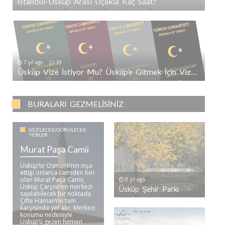
İstanbul-Üsküp Arası Uçakla Kaç Saat?
7 yıl ago
19
Üsküp Vize İstiyor Mu? Üsküp’e Gitmek İçin Vize Gerekli Mi?
BURALARI GEZMELISINIZ
GEZILECEK/GÖRÜLECEK
YERLER
Murat Paşa Camii
Üsküp’te Osmanlı’nın inşa
ettiği onlarca camiden biri
olan Murat Paşa Camii,
8 yıl ago
Üsküp Çarşısı’nın merkezi
Üsküp Şehir Parkı
sayılabilecek bir noktada
Çifte Hamam’ın tam
karşısında yer alır. Merkezi
konumu nedeniyle
Üsküp’ü gezen hemen