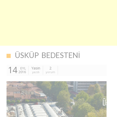
ÜSKÜP BEDESTENI
14
Yasin
2
EYL
2016
yazdı
yorum