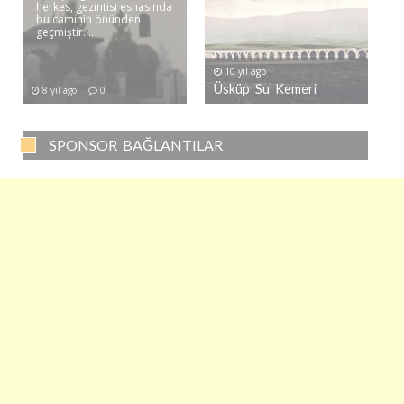
herkes, gezintisi esnasında
bu caminin önünden
geçmiştir. ..
10 yıl ago
Üsküp Su Kemeri
8 yıl ago
0
SPONSOR BAĞLANTILAR