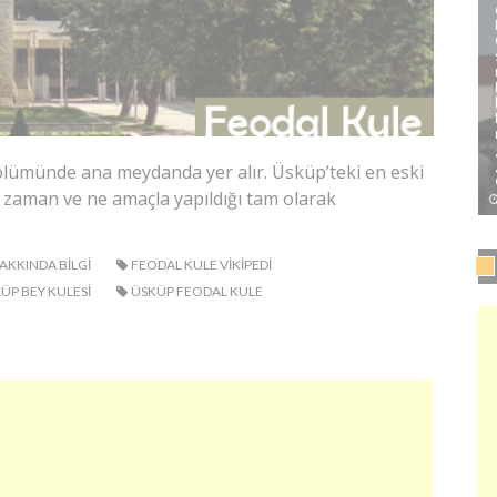
ölümünde ana meydanda yer alır. Üsküp’teki en eski
e zaman ve ne amaçla yapıldığı tam olarak
AKKINDA BILGI
FEODAL KULE VIKIPEDI
ÜP BEY KULESI
ÜSKÜP FEODAL KULE