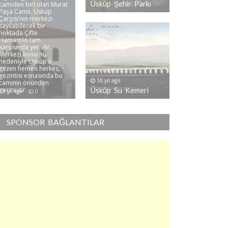
Üsküp Şehir Parkı
camiden biri olan Murat
Paşa Camii, Üsküp
Çarşısı’nın merkezi
sayılabilecek bir
noktada Çifte
Hamam’ın tam
karşısında yer alır.
Merkezi konumu
nedeniyle Üsküp’ü
gezen hemen herkes,
gezintisi esnasında bu
10 yıl ago
caminin önünden
geçmiştir. ..
Üsküp Su Kemeri
8 yıl ago
0
SPONSOR BAĞLANTILAR