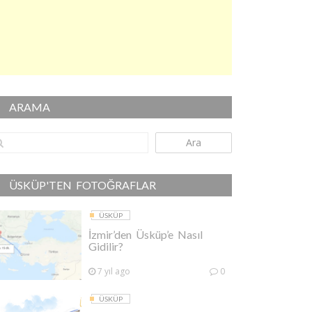
ARAMA
Ara
ÜSKÜP'TEN FOTOĞRAFLAR
ÜSKÜP
İzmir’den Üsküp’e Nasıl
Gidilir?
7 yıl ago
0
ÜSKÜP