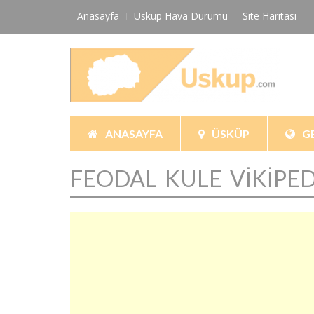
Skip
Anasayfa
Üsküp Hava Durumu
Site Haritası
to
content
ANASAYFA
ÜSKÜP
G
FEODAL KULE VIKIPED