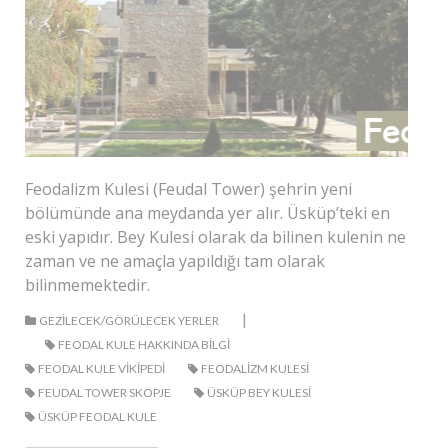
Feodalizm Kulesi (Feudal Tower) şehrin yeni
bölümünde ana meydanda yer alır. Üsküp’teki en
eski yapıdır. Bey Kulesi olarak da bilinen kulenin ne
zaman ve ne amaçla yapıldığı tam olarak
bilinmemektedir.
|
GEZILECEK/GÖRÜLECEK YERLER
FEODAL KULE HAKKINDA BILGI
FEODAL KULE VIKIPEDI
FEODALIZM KULESI
FEUDAL TOWER SKOPJE
ÜSKÜP BEY KULESI
ÜSKÜP FEODAL KULE