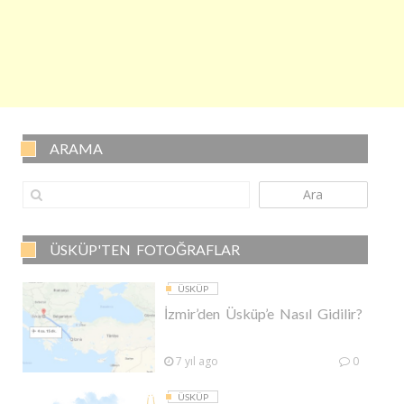
ARAMA
Ara
ÜSKÜP'TEN FOTOĞRAFLAR
ÜSKÜP
İzmir’den Üsküp’e Nasıl Gidilir?
7 yıl ago
0
ÜSKÜP