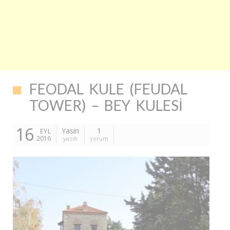
FEODAL KULE (FEUDAL
TOWER) – BEY KULESI
16
Yasin
1
EYL
2016
yazdı
yorum