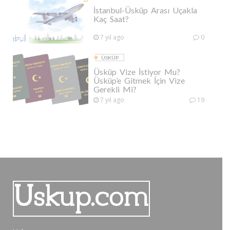
İstanbul-Üsküp Arası Uçakla
Kaç Saat?
7 yıl ago
0
ÜSKÜP
Üsküp Vize İstiyor Mu?
Üsküp’e Gitmek İçin Vize
Gerekli Mi?
7 yıl ago
19