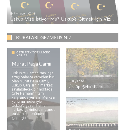
7 yıl ago
19
Üsküp Vize İstiyor Mu? Üsküp’e Gitmek İçin Vize Gerekli Mi?
BURALARI GEZMELISINIZ
GEZILECEK/GÖRÜLECEK
YERLER
Murat Paşa Camii
Üsküp’te Osmanlı’nın inşa
ettiği onlarca camiden biri
olan Murat Paşa Camii,
8 yıl ago
Üsküp Çarşısı’nın merkezi
Üsküp Şehir Parkı
sayılabilecek bir noktada
Çifte Hamam’ın tam
karşısında yer alır. Merkezi
konumu nedeniyle
Üsküp’ü gezen hemen
herkes, gezintisi esnasında
bu caminin önünden
geçmiştir. ..