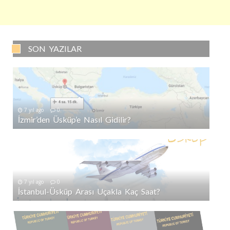
SON YAZILAR
7 yıl ago
0
İzmir’den Üsküp’e Nasıl Gidilir?
7 yıl ago
0
İstanbul-Üsküp Arası Uçakla Kaç Saat?