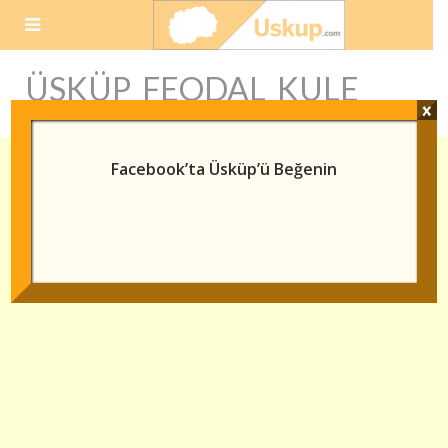
Skip
to
content
ÜSKÜP FEODAL KULE
x
Facebook’ta Üsküp’ü Beğenin