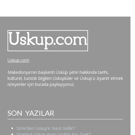
Uskup.com
Makedonya'nın başkenti Üsküp şehri hakkında tarihi,
kültürel, turistik bilgileri Üsküplüler ve Üsküp'ü ziyaret etmek
isteyenler için burada paylaşıyoruz.
SON YAZILAR
İzmir’den Üsküp’e Nasıl Gidilir?
İstanbul-Üsküp Arası Uçakla Kaç Saat?