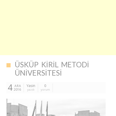
ÜSKÜP KIRIL METODI
ÜNIVERSITESI
4
Yasin
0
ARA
2016
yazdı
yorum