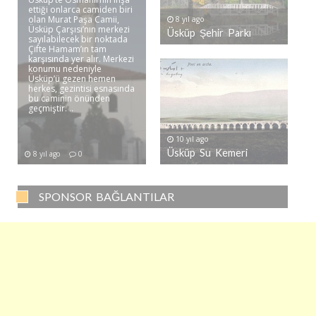
ettiği onlarca camiden biri
olan Murat Paşa Camii,
8 yıl ago
Üsküp Çarşısı’nın merkezi
Üsküp Şehir Parkı
sayılabilecek bir noktada
Çifte Hamam’ın tam
karşısında yer alır. Merkezi
konumu nedeniyle
Üsküp’ü gezen hemen
herkes, gezintisi esnasında
bu caminin önünden
geçmiştir. ..
10 yıl ago
Üsküp Su Kemeri
8 yıl ago
0
SPONSOR BAĞLANTILAR