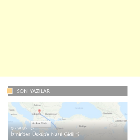
SON YAZILAR
7 yıl ago
0
İzmir’den Üsküp’e Nasıl Gidilir?