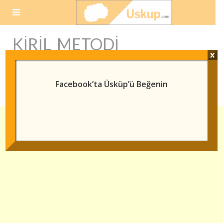
Skip
to
content
KIRIL METODI
x
ÜNIVERSITESI
ÜCRETLERI
Facebook’ta Üsküp’ü Beğenin