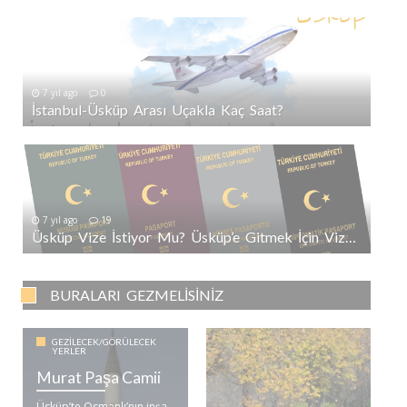
7 yıl ago
0
İstanbul-Üsküp Arası Uçakla Kaç Saat?
7 yıl ago
19
Üsküp Vize İstiyor Mu? Üsküp’e Gitmek İçin Vize Gerekli Mi?
BURALARI GEZMELISINIZ
GEZILECEK/GÖRÜLECEK
YERLER
Murat Paşa Camii
Üsküp’te Osmanlı’nın inşa