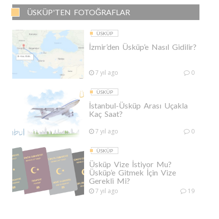
ÜSKÜP'TEN FOTOĞRAFLAR
ÜSKÜP
İzmir’den Üsküp’e Nasıl Gidilir?
7 yıl ago
0
ÜSKÜP
İstanbul-Üsküp Arası Uçakla
Kaç Saat?
7 yıl ago
0
ÜSKÜP
Üsküp Vize İstiyor Mu?
Üsküp’e Gitmek İçin Vize
Gerekli Mi?
7 yıl ago
19