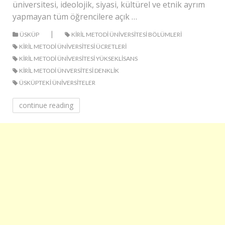
üniversitesi, ideolojik, siyasi, kültürel ve etnik ayrım
yapmayan tüm öğrencilere açık …
|
ÜSKÜP
KIRIL METODI ÜNIVERSITESI BÖLÜMLERI
KIRIL METODI ÜNIVERSITESI ÜCRETLERI
KIRIL METODI ÜNIVERSITESI YÜKSEKLISANS
KIRIL METODI ÜNVERSITESI DENKLIK
ÜSKÜPTEKI ÜNIVERSITELER
continue reading