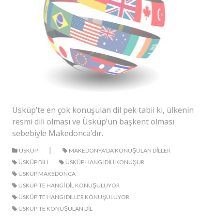
Üsküp’te en çok konuşulan dil pek tabii ki, ülkenin
resmi dili olması ve Üsküp’ün başkent olması
sebebiyle Makedonca’dır.
|
ÜSKÜP
MAKEDONYA'DA KONUŞULAN DILLER
ÜSKÜP DILI
ÜSKÜP HANGI DILI KONUŞUR
ÜSKÜP MAKEDONCA
ÜSKÜP'TE HANGI DIL KONUŞULUYOR
ÜSKÜP'TE HANGI DILLER KONUŞULUYOR
ÜSKÜP'TE KONUŞULAN DIL