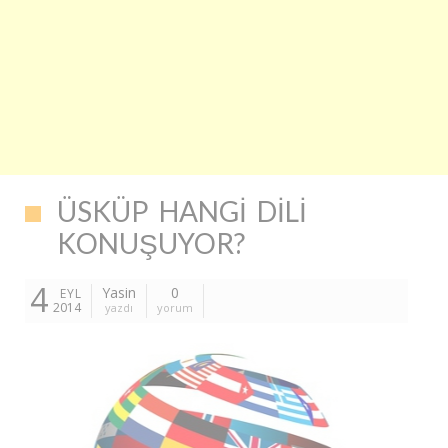
ÜSKÜP HANGI DILI
KONUŞUYOR?
4
Yasin
0
EYL
2014
yazdı
yorum