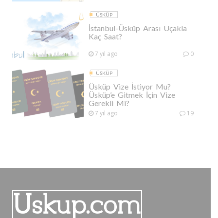
ÜSKÜP
İstanbul-Üsküp Arası Uçakla
Kaç Saat?
7 yıl ago
0
ÜSKÜP
Üsküp Vize İstiyor Mu?
Üsküp’e Gitmek İçin Vize
Gerekli Mi?
7 yıl ago
19