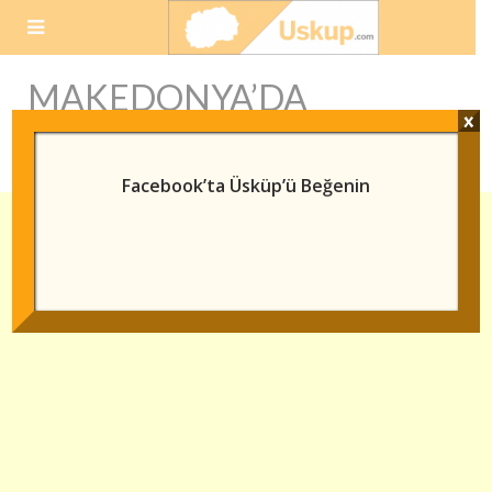
Skip
to
content
MAKEDONYA’DA
x
KONUŞULAN DILLER
Facebook’ta Üsküp’ü Beğenin