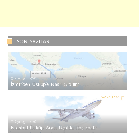
SON YAZILAR
7 yıl ago
0
İzmir’den Üsküp’e Nasıl Gidilir?
7 yıl ago
0
İstanbul-Üsküp Arası Uçakla Kaç Saat?