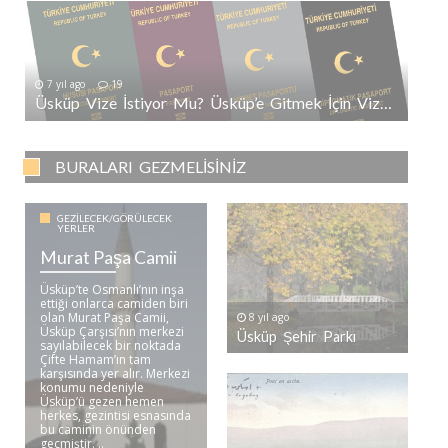
7 yıl ago
19
Üsküp Vize İstiyor Mu? Üsküp’e Gitmek İçin Vize Gerekli Mi?
BURALARI GEZMELISINIZ
GEZILECEK/GÖRÜLECEK
YERLER
Murat Paşa Camii
Üsküp’te Osmanlı’nın inşa
ettiği onlarca camiden biri
olan Murat Paşa Camii,
8 yıl ago
Üsküp Çarşısı’nın merkezi
Üsküp Şehir Parkı
sayılabilecek bir noktada
Çifte Hamam’ın tam
karşısında yer alır. Merkezi
konumu nedeniyle
Üsküp’ü gezen hemen
herkes, gezintisi esnasında
bu caminin önünden
geçmiştir. ..