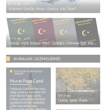
7 yıl ago
0
İstanbul-Üsküp Arası Uçakla Kaç Saat?
7 yıl ago
19
Üsküp Vize İstiyor Mu? Üsküp’e Gitmek İçin Vize Gerekli Mi?
BURALARI GEZMELISINIZ
GEZILECEK/GÖRÜLECEK
YERLER
Murat Paşa Camii
Üsküp’te Osmanlı’nın inşa
ettiği onlarca camiden biri
olan Murat Paşa Camii,
8 yıl ago
Üsküp Çarşısı’nın merkezi
Üsküp Şehir Parkı
sayılabilecek bir noktada
Çifte Hamam’ın tam
karşısında yer alır. Merkezi