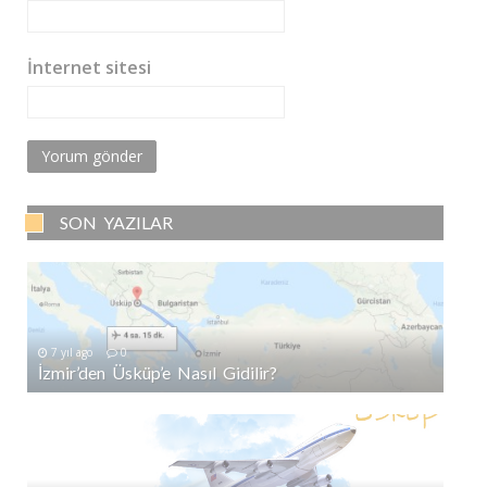
İnternet sitesi
SON YAZILAR
7 yıl ago
0
İzmir’den Üsküp’e Nasıl Gidilir?