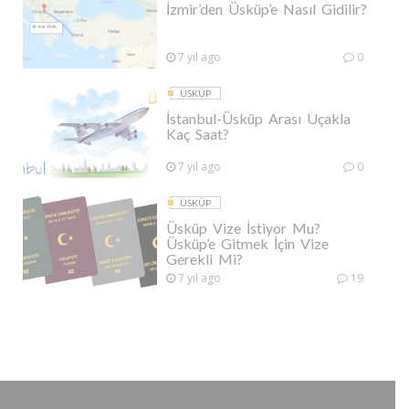
İzmir’den Üsküp’e Nasıl Gidilir?
7 yıl ago
0
ÜSKÜP
İstanbul-Üsküp Arası Uçakla
Kaç Saat?
7 yıl ago
0
ÜSKÜP
Üsküp Vize İstiyor Mu?
Üsküp’e Gitmek İçin Vize
Gerekli Mi?
7 yıl ago
19