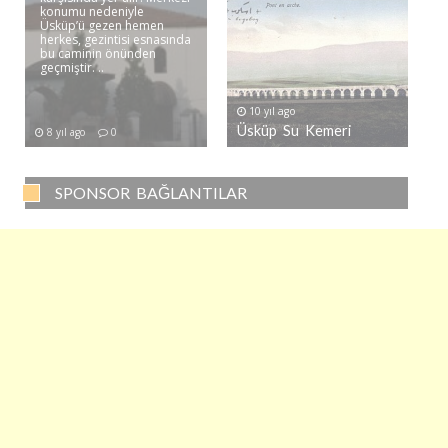
konumu nedeniyle
Üsküp’ü gezen hemen
herkes, gezintisi esnasında
bu caminin önünden
geçmiştir. ..
10 yıl ago
Üsküp Su Kemeri
8 yıl ago
0
SPONSOR BAĞLANTILAR