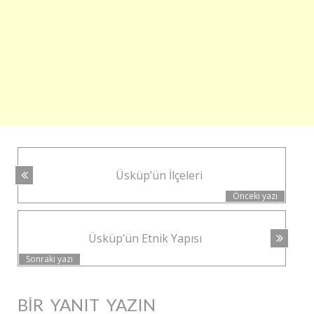
YAZI
Üsküp’ün İlçeleri
NAVIGASYONU
Önceki yazı
Üsküp’ün Etnik Yapısı
Sonraki yazı
BIR YANIT YAZIN