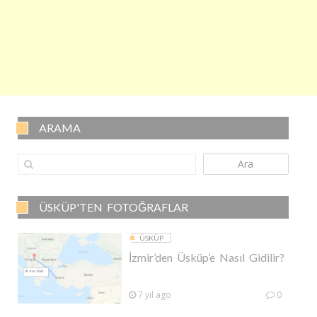
ARAMA
Ara
ÜSKÜP'TEN FOTOĞRAFLAR
ÜSKÜP
İzmir’den Üsküp’e Nasıl Gidilir?
7 yıl ago
0