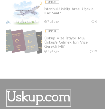
ÜSKÜP
İstanbul-Üsküp Arası Uçakla
Kaç Saat?
7 yıl ago
0
ÜSKÜP
Üsküp Vize İstiyor Mu?
Üsküp’e Gitmek İçin Vize
Gerekli Mi?
7 yıl ago
19