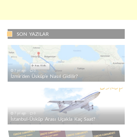
SON YAZILAR
7 yıl ago
0
İzmir’den Üsküp’e Nasıl Gidilir?
7 yıl ago
0
İstanbul-Üsküp Arası Uçakla Kaç Saat?