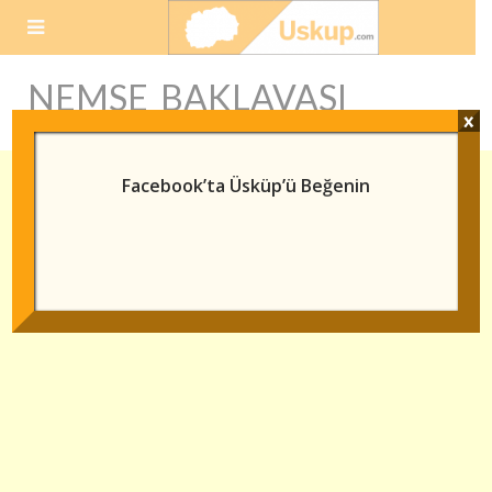
Skip
to
content
NEMSE BAKLAVASI
x
Facebook’ta Üsküp’ü Beğenin