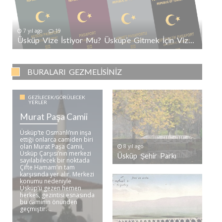
7 yıl ago
19
Üsküp Vize İstiyor Mu? Üsküp’e Gitmek İçin Vize Gerekli Mi?
BURALARI GEZMELISINIZ
GEZILECEK/GÖRÜLECEK
YERLER
Murat Paşa Camii
Üsküp’te Osmanlı’nın inşa
ettiği onlarca camiden biri
olan Murat Paşa Camii,
8 yıl ago
Üsküp Çarşısı’nın merkezi
Üsküp Şehir Parkı
sayılabilecek bir noktada
Çifte Hamam’ın tam
karşısında yer alır. Merkezi
konumu nedeniyle
Üsküp’ü gezen hemen
herkes, gezintisi esnasında
bu caminin önünden
geçmiştir. ..