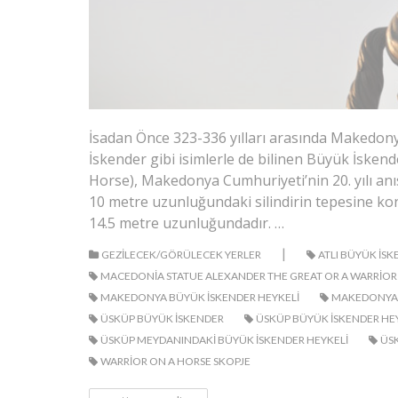
İsadan Önce 323-336 yılları arasında Makedonya
İskender gibi isimlerle de bilinen Büyük İskend
Horse), Makedonya Cumhuriyeti’nin 20. yılı anıs
10 metre uzunluğundaki silindirin tepesine kon
14.5 metre uzunluğundadır. …
|
GEZILECEK/GÖRÜLECEK YERLER
ATLI BÜYÜK ISK
MACEDONIA STATUE ALEXANDER THE GREAT OR A WARRIOR
MAKEDONYA BÜYÜK ISKENDER HEYKELI
MAKEDONYA
ÜSKÜP BÜYÜK ISKENDER
ÜSKÜP BÜYÜK ISKENDER HE
ÜSKÜP MEYDANINDAKI BÜYÜK ISKENDER HEYKELI
ÜSK
WARRIOR ON A HORSE SKOPJE