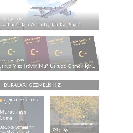
7 yıl ago
0
İstanbul-Üsküp Arası Uçakla Kaç Saat?
7 yıl ago
19
Üsküp Vize İstiyor Mu? Üsküp’e Gitmek İçin Vize Gerekli Mi?
BURALARI GEZMELISINIZ
GEZILECEK/GÖRÜLECEK
YERLER
Murat Paşa
Camii
Üsküp’te Osmanlı’nın
8 yıl ago
inşa ettiği onlarca