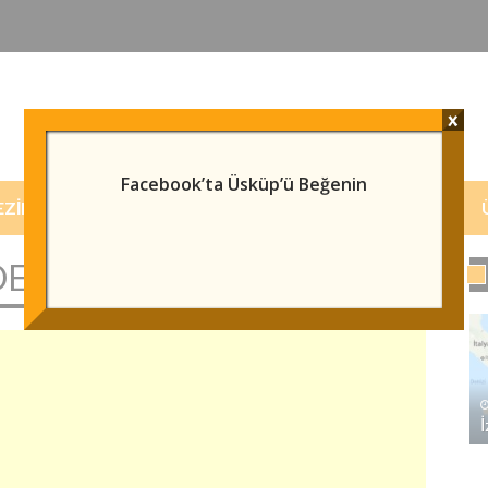
x
Facebook’ta Üsküp’ü Beğenin
EZILECEK/GÖRÜLECEK YERLER
HABERLER
ER HEYKELI