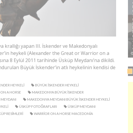
 krallığı yapan III. İskender ve Makedonyalı
er’in heykeli (Alexander the Great or Warrior on a
ına 8 Eylül 2011 tarihinde Üsküp Meydanı’na dikildi.
durulan Büyük İskender’in atlı heykelinin kendisi de
ENDER HEYKELI
BÜYÜK ISKENDER HEYKELI
 ON A HORSE
MAKEDONYA BÜYÜK ISKENDER
 MEYDANI
MAKEDONYA MEYDANI BÜYÜK ISKENDER HEYKELI
YKELI
ÜSKÜP FOTOĞRAFLARI
ÜSKÜP MEYDANI
ÜP RESIMLERI
WARRIOR ON A HORSE MACEDONIA