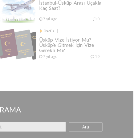
İstanbul-Üsküp Arası Uçakla
Kaç Saat?
7 yıl ago
0
ÜSKÜP
Üsküp Vize İstiyor Mu?
Üsküp’e Gitmek İçin Vize
Gerekli Mi?
7 yıl ago
19
ARAMA
Ara