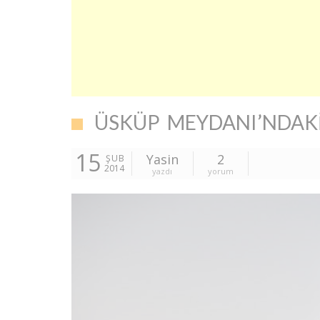
ÜSKÜP MEYDANI’NDAKI
15
Yasin
2
ŞUB
2014
yazdı
yorum