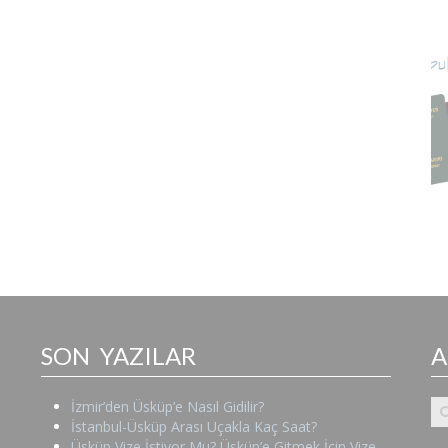
SON YAZILAR
İzmir’den Üsküp’e Nasıl Gidilir?
İstanbul-Üsküp Arası Uçakla Kaç Saat?
Üsküp Vize İstiyor Mu? Üsküp’e Gitmek İçin Vize