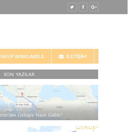
ÜSKÜP (KIRKLARELI)
İLETIŞIM
SON YAZILAR
7 yıl ago
0
İzmir’den Üsküp’e Nasıl Gidilir?