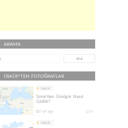
ARAMA
Ara
ÜSKÜP'TEN FOTOĞRAFLAR
ÜSKÜP
İzmir’den Üsküp’e Nasıl
Gidilir?
7 yıl ago
0
ÜSKÜP