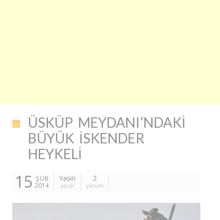
ÜSKÜP MEYDANI’NDAKI
BÜYÜK İSKENDER
HEYKELI
15
Yasin
2
ŞUB
2014
yazdı
yorum