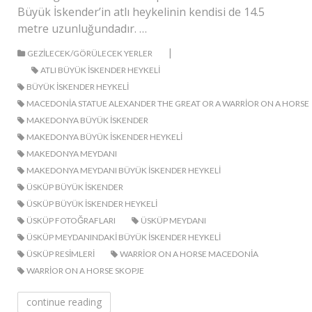
Büyük İskender’in atlı heykelinin kendisi de 14.5
metre uzunluğundadır. …
|
GEZILECEK/GÖRÜLECEK YERLER
ATLI BÜYÜK ISKENDER HEYKELI
BÜYÜK ISKENDER HEYKELI
MACEDONIA STATUE ALEXANDER THE GREAT OR A WARRIOR ON A HORSE
MAKEDONYA BÜYÜK ISKENDER
MAKEDONYA BÜYÜK ISKENDER HEYKELI
MAKEDONYA MEYDANI
MAKEDONYA MEYDANI BÜYÜK ISKENDER HEYKELI
ÜSKÜP BÜYÜK ISKENDER
ÜSKÜP BÜYÜK ISKENDER HEYKELI
ÜSKÜP FOTOĞRAFLARI
ÜSKÜP MEYDANI
ÜSKÜP MEYDANINDAKI BÜYÜK ISKENDER HEYKELI
ÜSKÜP RESIMLERI
WARRIOR ON A HORSE MACEDONIA
WARRIOR ON A HORSE SKOPJE
continue reading