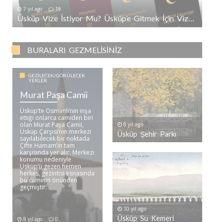
7 yıl ago
19
Üsküp Vize İstiyor Mu? Üsküp’e Gitmek İçin Vize Gerekli Mi?
BURALARI GEZMELISINIZ
GEZILECEK/GÖRÜLECEK
YERLER
Murat Paşa Camii
Üsküp’te Osmanlı’nın inşa
ettiği onlarca camiden biri
olan Murat Paşa Camii,
8 yıl ago
Üsküp Çarşısı’nın merkezi
Üsküp Şehir Parkı
sayılabilecek bir noktada
Çifte Hamam’ın tam
karşısında yer alır. Merkezi
konumu nedeniyle
Üsküp’ü gezen hemen
herkes, gezintisi esnasında
bu caminin önünden
geçmiştir. ..
10 yıl ago
Üsküp Su Kemeri
8 yıl ago
0