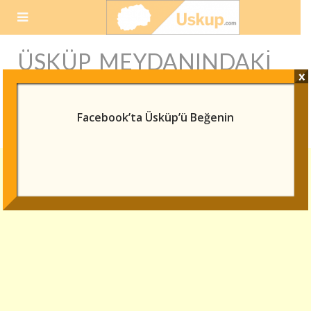
Skip
to
content
ÜSKÜP MEYDANINDAKI
x
BÜYÜK ISKENDER
HEYKELI
Facebook’ta Üsküp’ü Beğenin