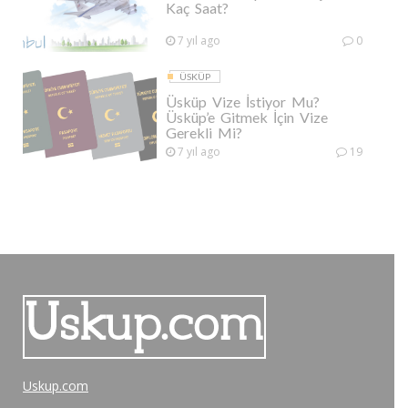
Kaç Saat?
7 yıl ago
0
ÜSKÜP
Üsküp Vize İstiyor Mu?
Üsküp’e Gitmek İçin Vize
Gerekli Mi?
7 yıl ago
19
Uskup.com