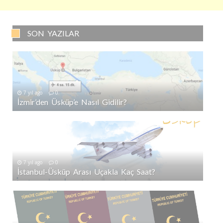
SON YAZILAR
7 yıl ago
0
İzmir’den Üsküp’e Nasıl Gidilir?
7 yıl ago
0
İstanbul-Üsküp Arası Uçakla Kaç Saat?