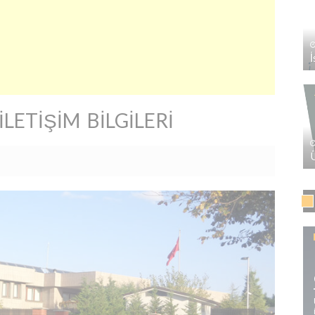
LETIŞIM BILGILERI