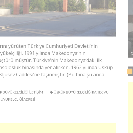
rını yürüten Türkiye Cumhuriyeti Devleti’nin
ükelçiliği, 1991 yılında Makedonya’nın
üştürülmüştür. Türkiye’nin Makedonya’daki ilk
nsolosluk binasında yer alırken, 1963 yılında Üsküp
ljusev Caddesi’ne taşınmıştır. (Bu bina şu anda
 BÜYÜKELÇILIĞI ILETIŞIM
ÜSKÜP BÜYÜKELÇILIĞI RANDEVU
ÜYÜKELÇLIĞI ADRESI