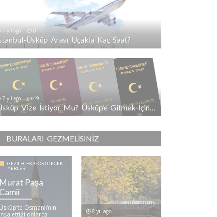
7 yıl ago
0
İstanbul-Üsküp Arası Uçakla Kaç Saat?
7 yıl ago
19
Üsküp Vize İstiyor Mu? Üsküp’e Gitmek İçin Vize Gerekli Mi?
BURALARI GEZMELISINIZ
GEZILECEK/GÖRÜLECEK
YERLER
Murat Paşa
Camii
Üsküp’te Osmanlı’nın
8 yıl ago
inşa ettiği onlarca