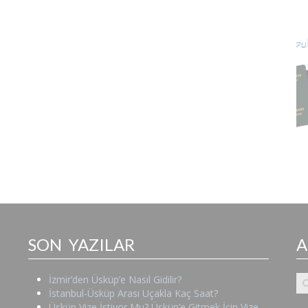
SON YAZILAR
İzmir’den Üsküp’e Nasıl Gidilir?
İstanbul-Üsküp Arası Uçakla Kaç Saat?
Üsküp Vize İstiyor Mu? Üsküp’e Gitmek İçin Vize