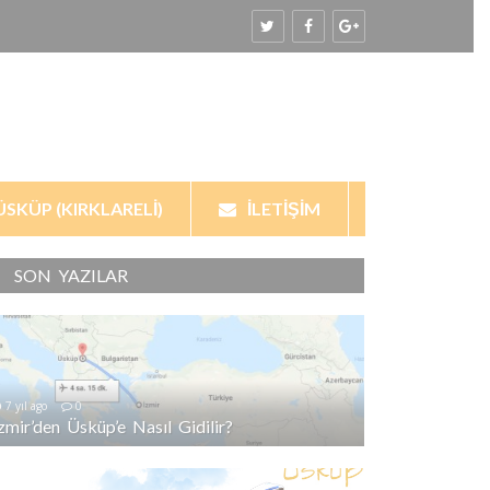
ÜSKÜP (KIRKLARELI)
İLETIŞIM
SON YAZILAR
7 yıl ago
0
İzmir’den Üsküp’e Nasıl Gidilir?