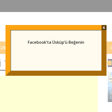
x
Facebook’ta Üsküp’ü Beğenin
EZILECEK/GÖRÜLECEK YERLER
HABERLER
 TICARET MÜŞAVIRLIĞI