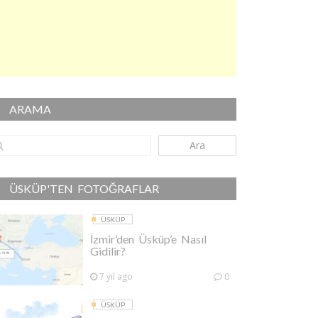
ARAMA
Ara
ÜSKÜP'TEN FOTOĞRAFLAR
ÜSKÜP
İzmir’den Üsküp’e Nasıl
Gidilir?
7 yıl ago
0
ÜSKÜP