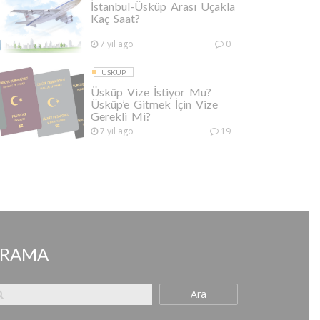
İstanbul-Üsküp Arası Uçakla
Kaç Saat?
7 yıl ago
0
ÜSKÜP
Üsküp Vize İstiyor Mu?
Üsküp’e Gitmek İçin Vize
Gerekli Mi?
7 yıl ago
19
ARAMA
Ara