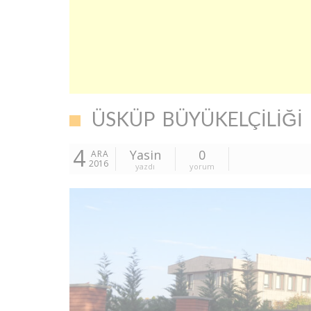
ÜSKÜP BÜYÜKELÇILIĞI İ
4
Yasin
0
ARA
2016
yazdı
yorum