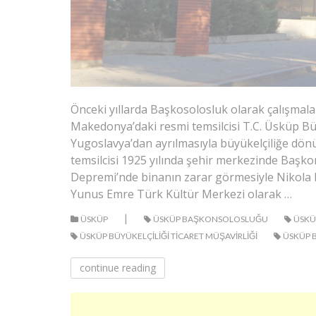
Önceki yıllarda Başkosolosluk olarak çalışmala
Makedonya’daki resmi temsilcisi T.C. Üsküp Büy
Yugoslavya’dan ayrılmasıyla büyükelçiliğe dön
temsilcisi 1925 yılında şehir merkezinde Başko
Depremi’nde binanın zarar görmesiyle Nikola K
Yunus Emre Türk Kültür Merkezi olarak …
|
ÜSKÜP
ÜSKÜP BAŞKONSOLOSLUĞU
ÜSKÜP
ÜSKÜP BÜYÜKELÇILIĞI TICARET MÜŞAVIRLIĞI
ÜSKÜP B
continue reading