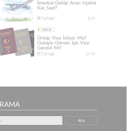
İstanbul-Üsküp Arası Uçakla
Kaç Saat?
7 yıl ago
0
ÜSKÜP
Üsküp Vize İstiyor Mu?
Üsküp’e Gitmek İçin Vize
Gerekli Mi?
7 yıl ago
19
ARAMA
Ara