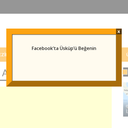
x
Facebook’ta Üsküp’ü Beğenin
EZILECEK/GÖRÜLECEK YERLER
HABERLER
 ADRESI