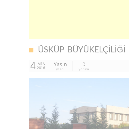
ÜSKÜP BÜYÜKELÇILIĞI İ
4
Yasin
0
ARA
2016
yazdı
yorum