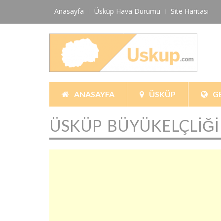
Skip
Anasayfa
Üsküp Hava Durumu
Site Haritası
to
content
ANASAYFA
ÜSKÜP
G
ÜSKÜP BÜYÜKELÇLIĞI