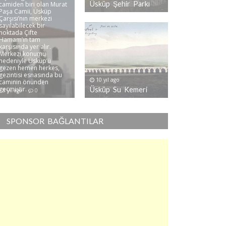
Üsküp Şehir Parkı
camiden biri olan Murat
Paşa Camii, Üsküp
Çarşısı’nın merkezi
sayılabilecek bir
noktada Çifte
Hamam’ın tam
karşısında yer alır.
Merkezi konumu
nedeniyle Üsküp’ü
gezen hemen herkes,
gezintisi esnasında bu
10 yıl ago
caminin önünden
geçmiştir. ..
Üsküp Su Kemeri
8 yıl ago
0
SPONSOR BAĞLANTILAR