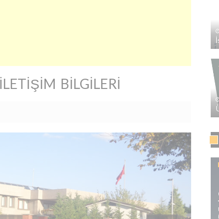
LETIŞIM BILGILERI