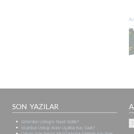
SON YAZILAR
İzmir’den Üsküp’e Nasıl Gidilir?
İstanbul-Üsküp Arası Uçakla Kaç Saat?
Üsküp Vize İstiyor Mu? Üsküp’e Gitmek İçin Vize