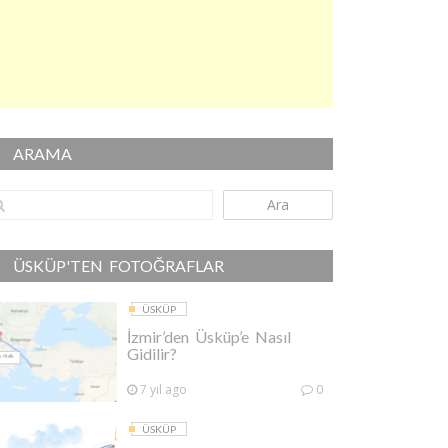
ARAMA
Ara
ÜSKÜP'TEN FOTOĞRAFLAR
ÜSKÜP
İzmir’den Üsküp’e Nasıl
Gidilir?
7 yıl ago
0
ÜSKÜP