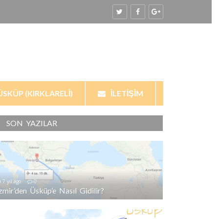
ÜSKÜP (KIRKLARELI)
İLETIŞIM
SON YAZILAR
7 yıl ago
0
İzmir’den Üsküp’e Nasıl Gidilir?