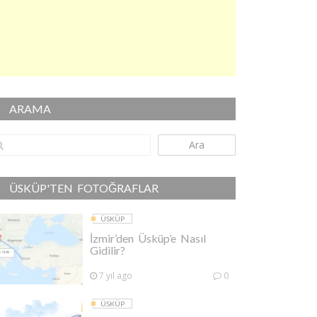
ARAMA
Ara
ÜSKÜP'TEN FOTOĞRAFLAR
ÜSKÜP
İzmir’den Üsküp’e Nasıl
Gidilir?
7 yıl ago
0
ÜSKÜP