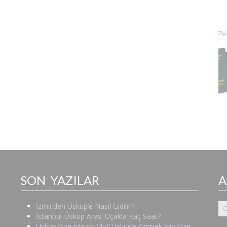
SON YAZILAR
İzmir’den Üsküp’e Nasıl Gidilir?
İstanbul-Üsküp Arası Uçakla Kaç Saat?
Üsküp Vize İstiyor Mu? Üsküp’e Gitmek İçin Vize