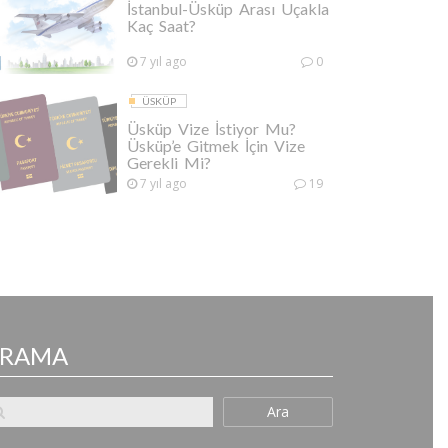
İstanbul-Üsküp Arası Uçakla
Kaç Saat?
7 yıl ago
0
ÜSKÜP
Üsküp Vize İstiyor Mu?
Üsküp’e Gitmek İçin Vize
Gerekli Mi?
7 yıl ago
19
ARAMA
Ara