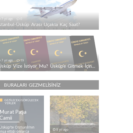
7 yıl ago
0
İstanbul-Üsküp Arası Uçakla Kaç Saat?
7 yıl ago
19
Üsküp Vize İstiyor Mu? Üsküp’e Gitmek İçin Vize Gerekli Mi?
BURALARI GEZMELISINIZ
GEZILECEK/GÖRÜLECEK
YERLER
Murat Paşa
Camii
Üsküp’te Osmanlı’nın
8 yıl ago
inşa ettiği onlarca