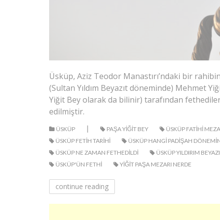
Üsküp, Aziz Teodor Manastırı’ndaki bir rahibin
(Sultan Yıldım Beyazıt döneminde) Mehmet Yiğ
Yiğit Bey olarak da bilinir) tarafından fethedil
edilmiştir.
|
ÜSKÜP
PAŞA YIĞIT BEY
ÜSKÜP FATIHI MEZA
ÜSKÜP FETIH TARIHI
ÜSKÜP HANGI PADIŞAH DÖNEMIN
ÜSKÜP NE ZAMAN FETHEDILDI
ÜSKÜP YILDIRIM BEYAZ
ÜSKÜP'ÜN FETHI
YIĞIT PAŞA MEZARI NERDE
continue reading