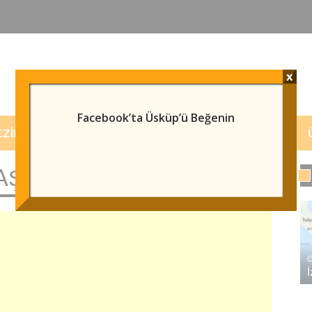
x
Facebook’ta Üsküp’ü Beğenin
EZILECEK/GÖRÜLECEK YERLER
HABERLER
PAŞA