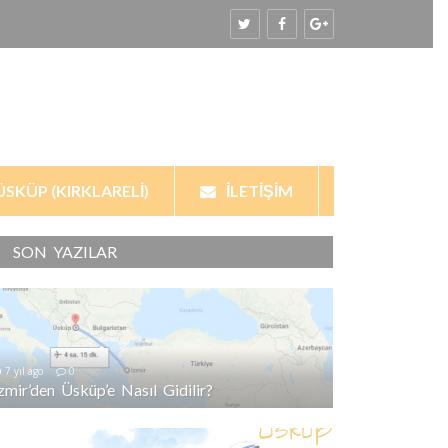
ÜSKÜP (KIRKLARELI)
İLETIŞIM
SON YAZILAR
7 yıl ago
0
İzmir’den Üsküp’e Nasıl Gidilir?