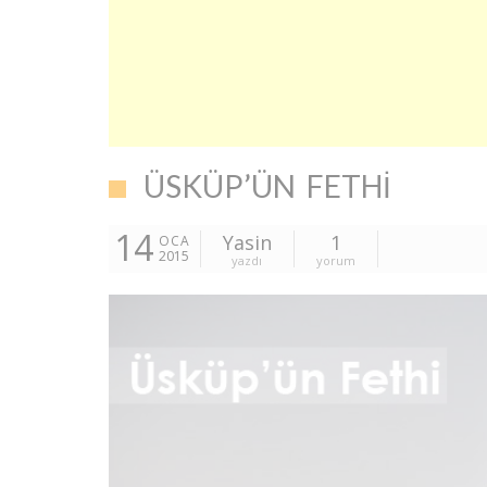
ÜSKÜP’ÜN FETHI
14
Yasin
1
OCA
2015
yazdı
yorum