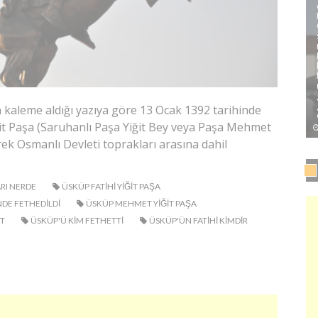
 kaleme aldığı yazıya göre 13 Ocak 1392 tarihinde
it Paşa (Saruhanlı Paşa Yiğit Bey veya Paşa Mehmet
erek Osmanlı Devleti toprakları arasına dahil
RI NERDE
ÜSKÜP FATIHI YIĞIT PAŞA
DE FETHEDILDI
ÜSKÜP MEHMET YIĞIT PAŞA
IT
ÜSKÜP'Ü KIM FETHETTI
ÜSKÜP'ÜN FATIHI KIMDIR