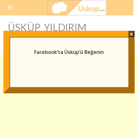
Skip
to
content
ÜSKÜP YILDIRIM
x
BEYAZIT
Facebook’ta Üsküp’ü Beğenin