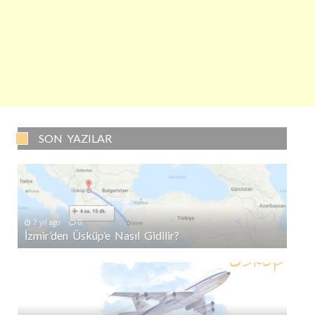
SON YAZILAR
7 yıl ago
0
İzmir’den Üsküp’e Nasıl Gidilir?