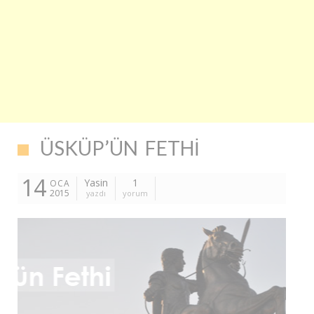
ÜSKÜP’ÜN FETHI
14
Yasin
1
OCA
2015
yazdı
yorum