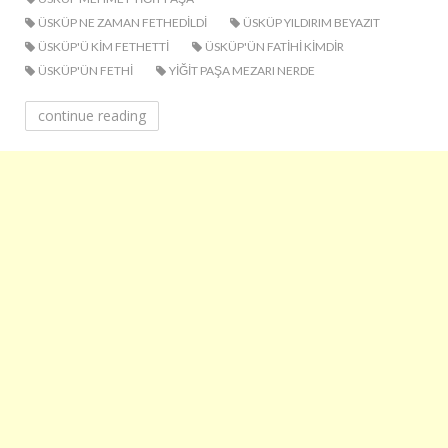
ÜSKÜP NE ZAMAN FETHEDILDI
ÜSKÜP YILDIRIM BEYAZIT
ÜSKÜP'Ü KIM FETHETTI
ÜSKÜP'ÜN FATIHI KIMDIR
ÜSKÜP'ÜN FETHI
YIĞIT PAŞA MEZARI NERDE
continue reading