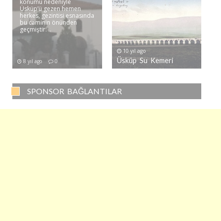
konumu nedeniyle
Üsküp’ü gezen hemen
herkes, gezintisi esnasında
bu caminin önünden
geçmiştir. ..
10 yıl ago
Üsküp Su Kemeri
8 yıl ago
0
SPONSOR BAĞLANTILAR