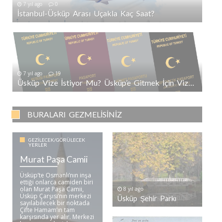
7 yıl ago
0
İstanbul-Üsküp Arası Uçakla Kaç Saat?
7 yıl ago
19
Üsküp Vize İstiyor Mu? Üsküp’e Gitmek İçin Vize Gerekli Mi?
BURALARI GEZMELISINIZ
GEZILECEK/GÖRÜLECEK
YERLER
Murat Paşa Camii
Üsküp’te Osmanlı’nın inşa
ettiği onlarca camiden biri
olan Murat Paşa Camii,
8 yıl ago
Üsküp Çarşısı’nın merkezi
Üsküp Şehir Parkı
sayılabilecek bir noktada
Çifte Hamam’ın tam
karşısında yer alır. Merkezi