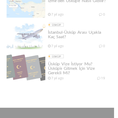
İzmir’den Üsküp’e Nasıl Gidilir?
7 yıl ago
0
ÜSKÜP
İstanbul-Üsküp Arası Uçakla
Kaç Saat?
7 yıl ago
0
ÜSKÜP
Üsküp Vize İstiyor Mu?
Üsküp’e Gitmek İçin Vize
Gerekli Mi?
7 yıl ago
19