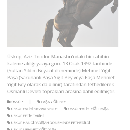
Üsküp, Aziz Teodor Manastırı’ndaki bir rahibin
kaleme aldığı yazıya göre 13 Ocak 1392 tarihinde
(Sultan Yıldım Beyazıt döneminde) Mehmet Yiğit
Paşa (Saruhanlı Paşa Yiğit Bey veya Paşa Mehmet
Yiğit Bey olarak da bilinir) tarafından fethedilerek
Osmanlı Devleti toprakları arasına dahil edilmiştir.
|
ÜSKÜP
PAŞA YIĞIT BEY
ÜSKÜP FATIHI MEZARI NERDE
ÜSKÜP FATIHI YIĞIT PAŞA
ÜSKÜP FETIH TARIHI
ÜSKÜP HANGI PADIŞAH DÖNEMINDE FETHEDILDI
ÜSKÜP MEHMET YIĞIT PAŞA