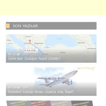
SON YAZILAR
7 yıl ago
0
İzmir’den Üsküp’e Nasıl Gidilir?
7 yıl ago
0
İstanbul-Üsküp Arası Uçakla Kaç Saat?