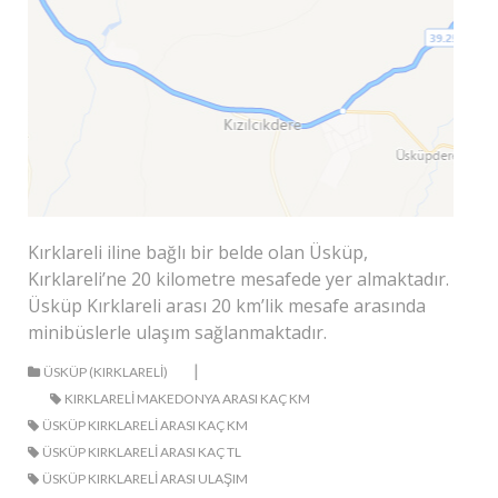
Kırklareli iline bağlı bir belde olan Üsküp,
Kırklareli’ne 20 kilometre mesafede yer almaktadır.
Üsküp Kırklareli arası 20 km’lik mesafe arasında
minibüslerle ulaşım sağlanmaktadır.
|
ÜSKÜP (KIRKLARELI)
KIRKLARELI MAKEDONYA ARASI KAÇ KM
ÜSKÜP KIRKLARELI ARASI KAÇ KM
ÜSKÜP KIRKLARELI ARASI KAÇ TL
ÜSKÜP KIRKLARELI ARASI ULAŞIM