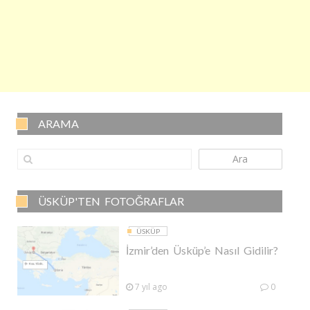
ARAMA
Ara
ÜSKÜP'TEN FOTOĞRAFLAR
ÜSKÜP
İzmir’den Üsküp’e Nasıl Gidilir?
7 yıl ago
0