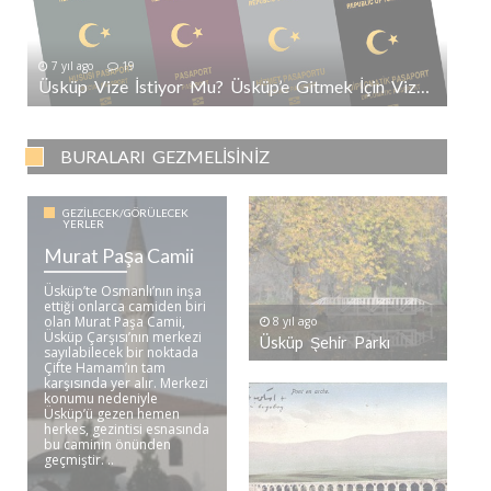
7 yıl ago
19
Üsküp Vize İstiyor Mu? Üsküp’e Gitmek İçin Vize Gerekli Mi?
BURALARI GEZMELISINIZ
GEZILECEK/GÖRÜLECEK
YERLER
Murat Paşa Camii
Üsküp’te Osmanlı’nın inşa
ettiği onlarca camiden biri
olan Murat Paşa Camii,
8 yıl ago
Üsküp Çarşısı’nın merkezi
Üsküp Şehir Parkı
sayılabilecek bir noktada
Çifte Hamam’ın tam
karşısında yer alır. Merkezi
konumu nedeniyle
Üsküp’ü gezen hemen
herkes, gezintisi esnasında
bu caminin önünden
geçmiştir. ..