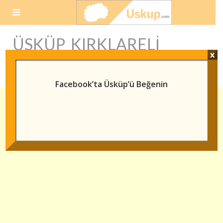
Skip
to
content
ÜSKÜP KIRKLARELI
x
ARASI KAÇ KM
Facebook’ta Üsküp’ü Beğenin