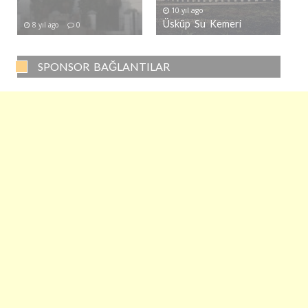
10 yıl ago
Üsküp Su Kemeri
8 yıl ago
0
SPONSOR BAĞLANTILAR