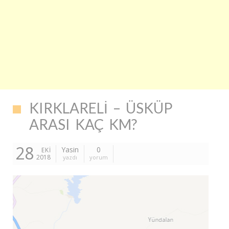
KIRKLARELI – ÜSKÜP
ARASI KAÇ KM?
28
Yasin
0
EKI
2018
yazdı
yorum