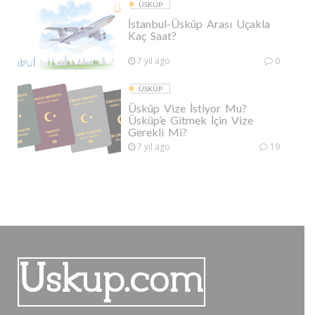
ÜSKÜP
İstanbul-Üsküp Arası Uçakla
Kaç Saat?
7 yıl ago
0
ÜSKÜP
Üsküp Vize İstiyor Mu?
Üsküp’e Gitmek İçin Vize
Gerekli Mi?
7 yıl ago
19