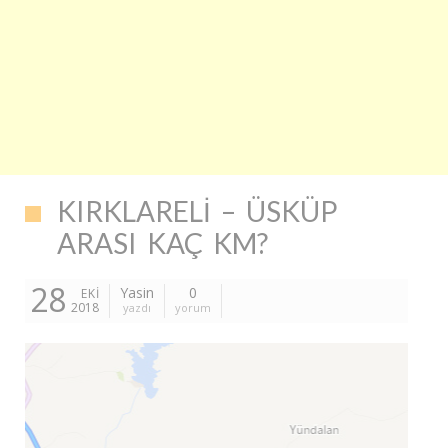
KIRKLARELI – ÜSKÜP
ARASI KAÇ KM?
28
Yasin
0
EKI
2018
yazdı
yorum