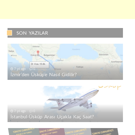
SON YAZILAR
7 yıl ago
0
İzmir’den Üsküp’e Nasıl Gidilir?
7 yıl ago
0
İstanbul-Üsküp Arası Uçakla Kaç Saat?