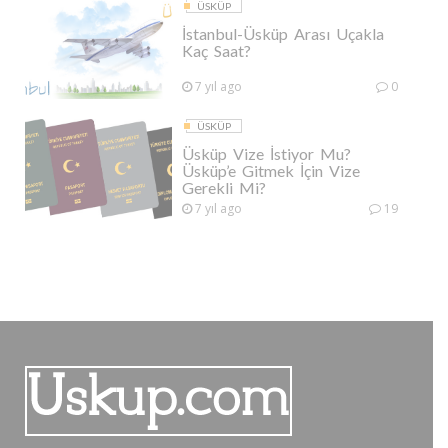
ÜSKÜP
İstanbul-Üsküp Arası Uçakla
Kaç Saat?
7 yıl ago
0
ÜSKÜP
Üsküp Vize İstiyor Mu?
Üsküp’e Gitmek İçin Vize
Gerekli Mi?
7 yıl ago
19