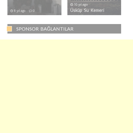
10 yıl ago
Üsküp Su Kemeri
8 yıl ago
0
SPONSOR BAĞLANTILAR