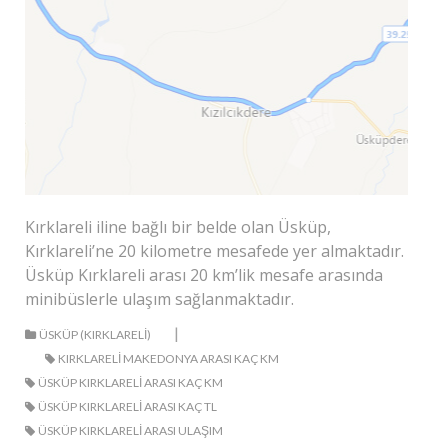
Kırklareli iline bağlı bir belde olan Üsküp,
Kırklareli’ne 20 kilometre mesafede yer almaktadır.
Üsküp Kırklareli arası 20 km’lik mesafe arasında
minibüslerle ulaşım sağlanmaktadır.
|
ÜSKÜP (KIRKLARELI)
KIRKLARELI MAKEDONYA ARASI KAÇ KM
ÜSKÜP KIRKLARELI ARASI KAÇ KM
ÜSKÜP KIRKLARELI ARASI KAÇ TL
ÜSKÜP KIRKLARELI ARASI ULAŞIM