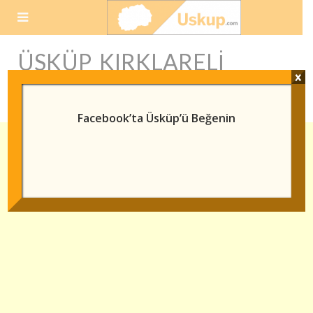
Skip
to
content
ÜSKÜP KIRKLARELI
x
ARASI ULAŞIM
Facebook’ta Üsküp’ü Beğenin