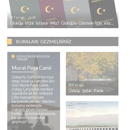
7 yıl ago
19
Üsküp Vize İstiyor Mu? Üsküp’e Gitmek İçin Vize Gerekli Mi?
BURALARI GEZMELISINIZ
GEZILECEK/GÖRÜLECEK
YERLER
Murat Paşa Camii
Üsküp’te Osmanlı’nın inşa
ettiği onlarca camiden biri
olan Murat Paşa Camii,
8 yıl ago
Üsküp Çarşısı’nın merkezi
Üsküp Şehir Parkı
sayılabilecek bir noktada
Çifte Hamam’ın tam
karşısında yer alır. Merkezi
konumu nedeniyle
Üsküp’ü gezen hemen
herkes, gezintisi esnasında
bu caminin önünden
geçmiştir. ..