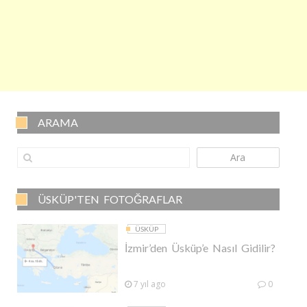
ARAMA
Ara
ÜSKÜP'TEN FOTOĞRAFLAR
ÜSKÜP
İzmir’den Üsküp’e Nasıl Gidilir?
7 yıl ago
0