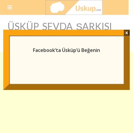
Skip
to
content
ÜSKÜP SEVDA ŞARKISI
x
ŞARKI SÖZLERI
Facebook’ta Üsküp’ü Beğenin