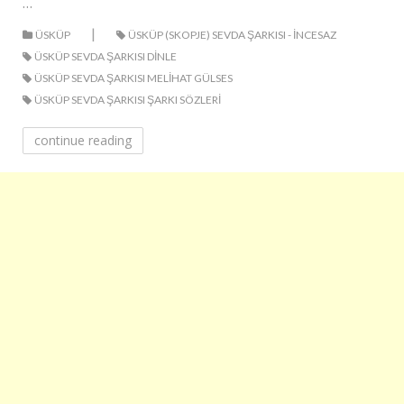
…
|
ÜSKÜP
ÜSKÜP (SKOPJE) SEVDA ŞARKISI - INCESAZ
ÜSKÜP SEVDA ŞARKISI DINLE
ÜSKÜP SEVDA ŞARKISI MELIHAT GÜLSES
ÜSKÜP SEVDA ŞARKISI ŞARKI SÖZLERI
continue reading