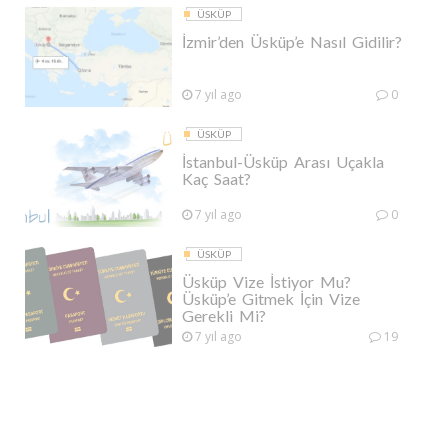
ÜSKÜP
İzmir’den Üsküp’e Nasıl Gidilir?
7 yıl ago
0
ÜSKÜP
İstanbul-Üsküp Arası Uçakla
Kaç Saat?
7 yıl ago
0
ÜSKÜP
Üsküp Vize İstiyor Mu?
Üsküp’e Gitmek İçin Vize
Gerekli Mi?
7 yıl ago
19