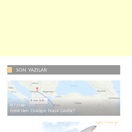
SON YAZILAR
7 yıl ago
0
İzmir’den Üsküp’e Nasıl Gidilir?