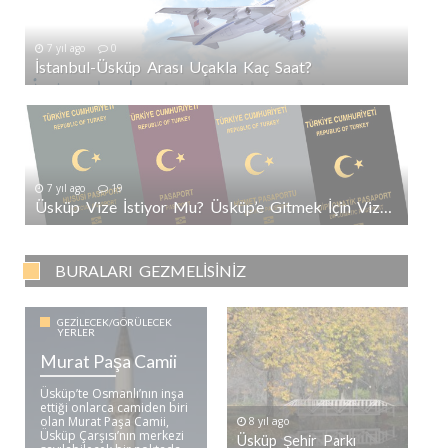
7 yıl ago
0
İstanbul-Üsküp Arası Uçakla Kaç Saat?
7 yıl ago
19
Üsküp Vize İstiyor Mu? Üsküp’e Gitmek İçin Vize Gerekli Mi?
BURALARI GEZMELISINIZ
GEZILECEK/GÖRÜLECEK
YERLER
Murat Paşa Camii
Üsküp’te Osmanlı’nın inşa
ettiği onlarca camiden biri
olan Murat Paşa Camii,
8 yıl ago
Üsküp Çarşısı’nın merkezi
Üsküp Şehir Parkı