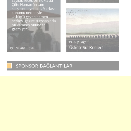
sayılabilecek bir noktada
Çifte Hamam’ın tam
karşısında yer alır. Merkezi
konumu nedeniyle
Üsküp’ü gezen hemen
herkes, gezintisi esnasında
bu caminin önünden
geçmiştir. ..
10 yıl ago
Üsküp Su Kemeri
8 yıl ago
0
SPONSOR BAĞLANTILAR