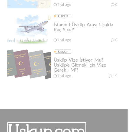
7 yıl ago
0
ÜSKÜP
İstanbul-Üsküp Arası Uçakla
Kaç Saat?
7 yıl ago
0
ÜSKÜP
Üsküp Vize İstiyor Mu?
Üsküp’e Gitmek İçin Vize
Gerekli Mi?
7 yıl ago
19