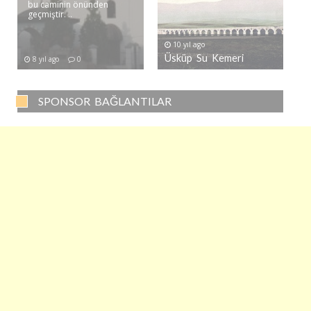
bu caminin önünden
geçmiştir. ..
10 yıl ago
Üsküp Su Kemeri
8 yıl ago
0
SPONSOR BAĞLANTILAR