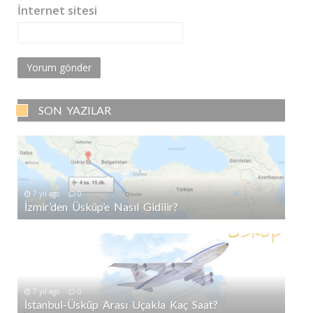
İnternet sitesi
SON YAZILAR
7 yıl ago
0
İzmir’den Üsküp’e Nasıl Gidilir?
7 yıl ago
0
İstanbul-Üsküp Arası Uçakla Kaç Saat?