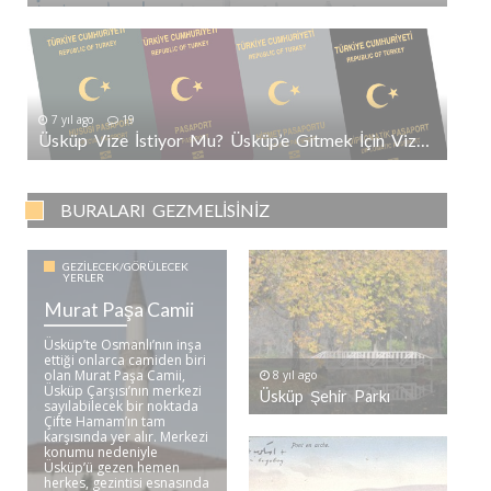
7 yıl ago
19
Üsküp Vize İstiyor Mu? Üsküp’e Gitmek İçin Vize Gerekli Mi?
BURALARI GEZMELISINIZ
GEZILECEK/GÖRÜLECEK
YERLER
Murat Paşa Camii
Üsküp’te Osmanlı’nın inşa
ettiği onlarca camiden biri
olan Murat Paşa Camii,
8 yıl ago
Üsküp Çarşısı’nın merkezi
Üsküp Şehir Parkı
sayılabilecek bir noktada
Çifte Hamam’ın tam
karşısında yer alır. Merkezi
konumu nedeniyle
Üsküp’ü gezen hemen
herkes, gezintisi esnasında