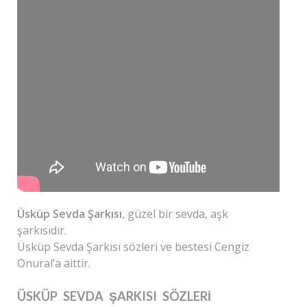
Üsküp Sevda Şarkısı
, güzel bir sevda, aşk
şarkısıdır.
Üsküp Sevda Şarkısı sözleri ve bestesi Cengiz
Onural’a aittir.
ÜSKÜP SEVDA ŞARKISI SÖZLERI