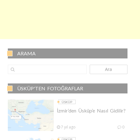
ARAMA
Ara
ÜSKÜP'TEN FOTOĞRAFLAR
ÜSKÜP
İzmir’den Üsküp’e Nasıl Gidilir?
7 yıl ago
0
ÜSKÜP