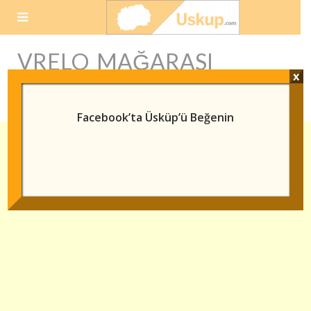
Skip
to
content
VRELO MAĞARASI
x
MAKEDONYA
Facebook’ta Üsküp’ü Beğenin