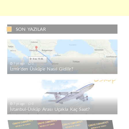
SON YAZILAR
7 yıl ago
0
İzmir’den Üsküp’e Nasıl Gidilir?
7 yıl ago
0
İstanbul-Üsküp Arası Uçakla Kaç Saat?