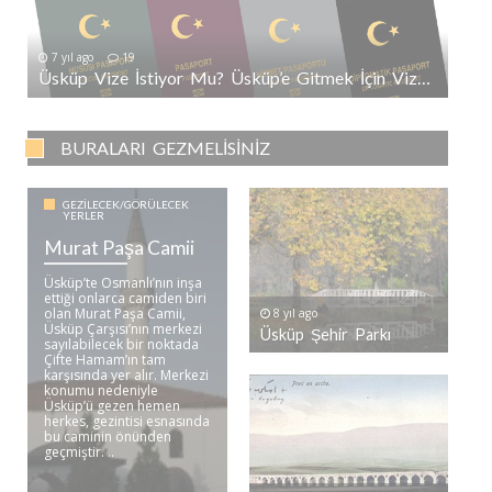
7 yıl ago
19
Üsküp Vize İstiyor Mu? Üsküp’e Gitmek İçin Vize Gerekli Mi?
BURALARI GEZMELISINIZ
GEZILECEK/GÖRÜLECEK
YERLER
Murat Paşa Camii
Üsküp’te Osmanlı’nın inşa
ettiği onlarca camiden biri
olan Murat Paşa Camii,
8 yıl ago
Üsküp Çarşısı’nın merkezi
Üsküp Şehir Parkı
sayılabilecek bir noktada
Çifte Hamam’ın tam
karşısında yer alır. Merkezi
konumu nedeniyle
Üsküp’ü gezen hemen
herkes, gezintisi esnasında
bu caminin önünden
geçmiştir. ..