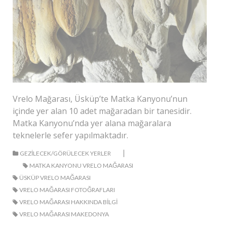
Vrelo Mağarası, Üsküp’te Matka Kanyonu’nun
içinde yer alan 10 adet mağaradan bir tanesidir.
Matka Kanyonu’nda yer alana mağaralara
teknelerle sefer yapılmaktadır.
|
GEZILECEK/GÖRÜLECEK YERLER
MATKA KANYONU VRELO MAĞARASI
ÜSKÜP VRELO MAĞARASI
VRELO MAĞARASI FOTOĞRAFLARI
VRELO MAĞARASI HAKKINDA BILGI
VRELO MAĞARASI MAKEDONYA