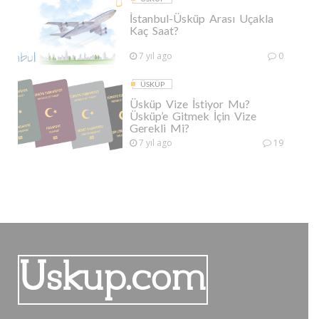
İstanbul-Üsküp Arası Uçakla
Kaç Saat?
7 yıl ago
0
ÜSKÜP
Üsküp Vize İstiyor Mu?
Üsküp’e Gitmek İçin Vize
Gerekli Mi?
7 yıl ago
19