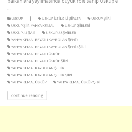
balkanlara yayılmasında büyük role sahip Üsküp’e
…
|
ÜSKÜP
ÜSKÜP ILE ILGILI ŞIIRLER
ÜSKÜP ŞIIRI
ÜSKÜP ŞIIRI YAHYA KEMAL
ÜSKÜP ŞIIRLERI
ÜSKÜPLÜ ŞAIR
ÜSKÜPLÜ ŞAIRLER
YAHYA KEMAL BEYATLI KAYBOLAN ŞEHIR
YAHYA KEMAL BEYATLI KAYBOLAN ŞEHIR ŞIIRI
YAHYA KEMAL BEYATLI ÜSKÜP
YAHYA KEMAL BEYATLI ÜSKÜP ŞIIRI
YAHYA KEMAL KAYBOLAN ŞEHIR
YAHYA KEMAL KAYBOLAN ŞEHIR ŞIIRI
YAHYA KEMAL ÜSKÜP
YAHYA KEMAL ÜSKÜP ŞIIRI
continue reading