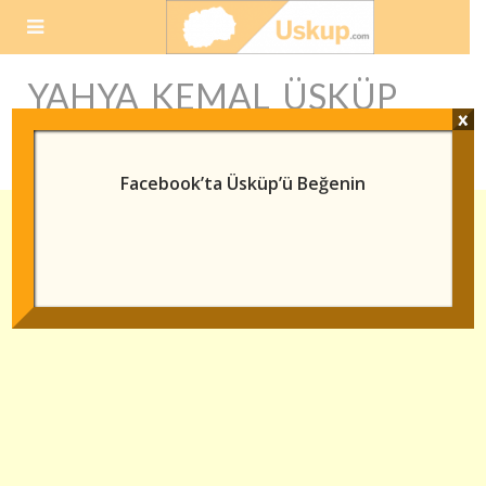
Skip
to
content
YAHYA KEMAL ÜSKÜP
x
ŞIIRI
Facebook’ta Üsküp’ü Beğenin