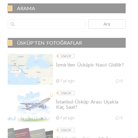
ARAMA
Ara
ÜSKÜP'TEN FOTOĞRAFLAR
ÜSKÜP
İzmir’den Üsküp’e Nasıl Gidilir?
7 yıl ago
0
ÜSKÜP
İstanbul-Üsküp Arası Uçakla
Kaç Saat?
7 yıl ago
0
ÜSKÜP