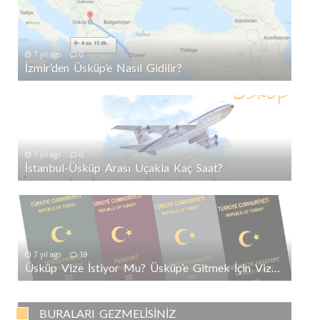
7 yıl ago
0
İzmir’den Üsküp’e Nasıl Gidilir?
7 yıl ago
0
İstanbul-Üsküp Arası Uçakla Kaç Saat?
7 yıl ago
19
Üsküp Vize İstiyor Mu? Üsküp’e Gitmek İçin Vize Gerekli Mi?
BURALARI GEZMELISINIZ