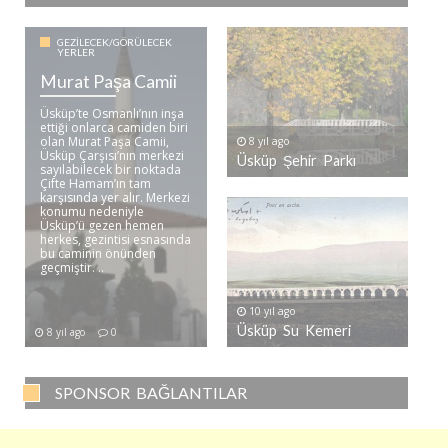
GEZILECEK/GÖRÜLECEK
YERLER
Murat Paşa Camii
Üsküp’te Osmanlı’nın inşa
ettiği onlarca camiden biri
olan Murat Paşa Camii,
8 yıl ago
Üsküp Çarşısı’nın merkezi
Üsküp Şehir Parkı
sayılabilecek bir noktada
Çifte Hamam’ın tam
karşısında yer alır. Merkezi
konumu nedeniyle
Üsküp’ü gezen hemen
herkes, gezintisi esnasında
bu caminin önünden
geçmiştir. ..
10 yıl ago
Üsküp Su Kemeri
8 yıl ago
0
SPONSOR BAĞLANTILAR