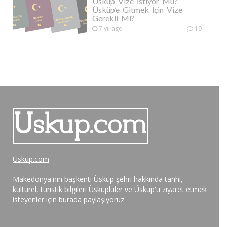
Üsküp Vize İstiyor Mu?
Üsküp’e Gitmek İçin Vize
Gerekli Mi?
7 yıl ago
19
Uskup.com
Makedonya'nın başkenti Üsküp şehri hakkında tarihi,
kültürel, turistik bilgileri Üsküplüler ve Üsküp'ü ziyaret etmek
isteyenler için burada paylaşıyoruz.