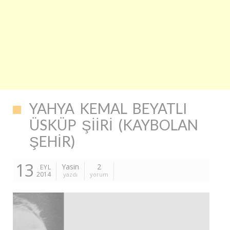
YAHYA KEMAL BEYATLI
ÜSKÜP ŞIIRI (KAYBOLAN
ŞEHIR)
13
Yasin
2
EYL
2014
yazdı
yorum