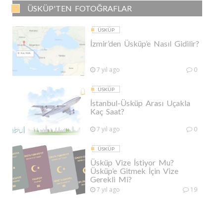
ÜSKÜP'TEN FOTOĞRAFLAR
ÜSKÜP
İzmir’den Üsküp’e Nasıl Gidilir?
7 yıl ago
0
ÜSKÜP
İstanbul-Üsküp Arası Uçakla
Kaç Saat?
7 yıl ago
0
ÜSKÜP
Üsküp Vize İstiyor Mu?
Üsküp’e Gitmek İçin Vize
Gerekli Mi?
7 yıl ago
19