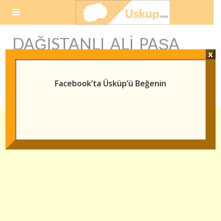
Skip
to
content
DAĞISTANLI ALI PAŞA
x
TÜRBESI HAKKINDA
BILGI
Facebook’ta Üsküp’ü Beğenin