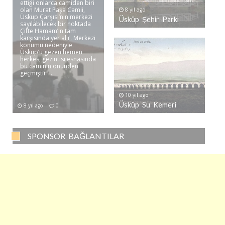
ettiği onlarca camiden biri
olan Murat Paşa Camii,
8 yıl ago
Üsküp Çarşısı’nın merkezi
Üsküp Şehir Parkı
sayılabilecek bir noktada
Çifte Hamam’ın tam
karşısında yer alır. Merkezi
konumu nedeniyle
Üsküp’ü gezen hemen
herkes, gezintisi esnasında
bu caminin önünden
geçmiştir. ..
10 yıl ago
Üsküp Su Kemeri
8 yıl ago
0
SPONSOR BAĞLANTILAR