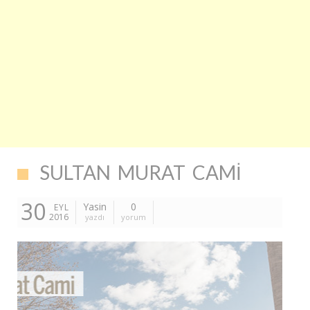
SULTAN MURAT CAMI
30
Yasin
0
EYL
2016
yazdı
yorum