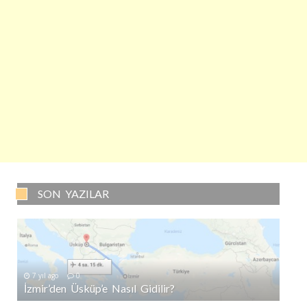
SON YAZILAR
7 yıl ago
0
İzmir’den Üsküp’e Nasıl Gidilir?