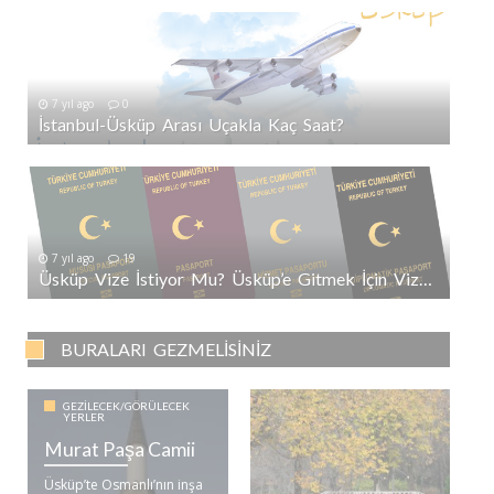
7 yıl ago
0
İstanbul-Üsküp Arası Uçakla Kaç Saat?
7 yıl ago
19
Üsküp Vize İstiyor Mu? Üsküp’e Gitmek İçin Vize Gerekli Mi?
BURALARI GEZMELISINIZ
GEZILECEK/GÖRÜLECEK
YERLER
Murat Paşa Camii
Üsküp’te Osmanlı’nın inşa