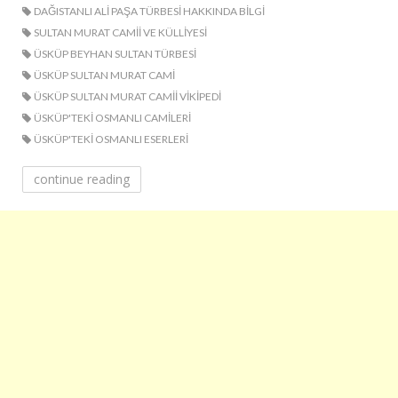
DAĞISTANLI ALI PAŞA TÜRBESI HAKKINDA BILGI
SULTAN MURAT CAMII VE KÜLLIYESI
ÜSKÜP BEYHAN SULTAN TÜRBESI
ÜSKÜP SULTAN MURAT CAMI
ÜSKÜP SULTAN MURAT CAMII VIKIPEDI
ÜSKÜP'TEKI OSMANLI CAMILERI
ÜSKÜP'TEKI OSMANLI ESERLERI
continue reading