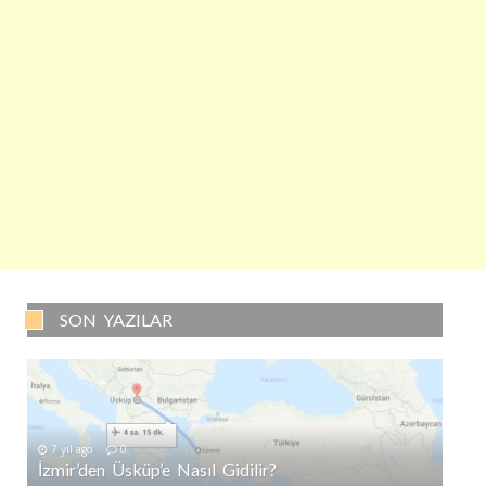
SON YAZILAR
7 yıl ago
0
İzmir’den Üsküp’e Nasıl Gidilir?