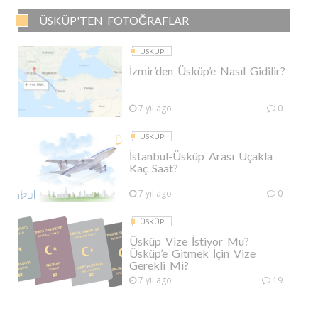
ÜSKÜP'TEN FOTOĞRAFLAR
ÜSKÜP
İzmir’den Üsküp’e Nasıl Gidilir?
7 yıl ago
0
ÜSKÜP
İstanbul-Üsküp Arası Uçakla
Kaç Saat?
7 yıl ago
0
ÜSKÜP
Üsküp Vize İstiyor Mu?
Üsküp’e Gitmek İçin Vize
Gerekli Mi?
7 yıl ago
19