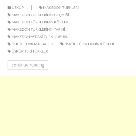
|
ÜSKÜP
MAKEDON TÜRKLERI
MAKEDON TÜRKLERININ GEÇMIŞI
MAKEDON TÜRKLERININ KÖKENI
MAKEDON TÜRKLERININ TARIHI
MAKEDONYA'DAKI TÜRK NÜFUSU
ÜSKÜP TÜRK MAHALLESI
ÜSKÜP TÜRKLERININ KÖKENI
ÜSKÜP'TEKI TÜRKLER
continue reading