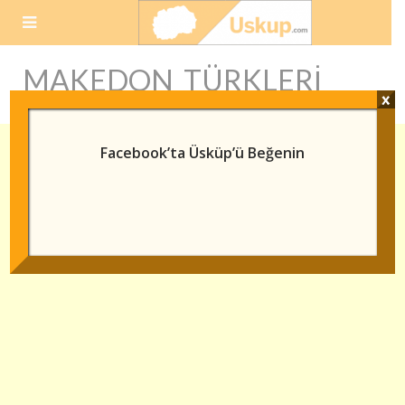
Skip
to
content
MAKEDON TÜRKLERI
x
Facebook’ta Üsküp’ü Beğenin