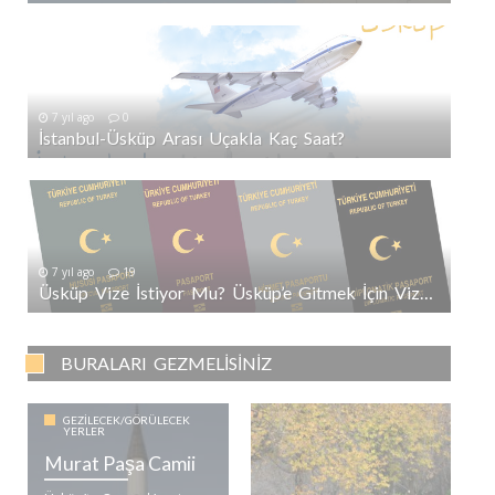
7 yıl ago
0
İstanbul-Üsküp Arası Uçakla Kaç Saat?
7 yıl ago
19
Üsküp Vize İstiyor Mu? Üsküp’e Gitmek İçin Vize Gerekli Mi?
BURALARI GEZMELISINIZ
GEZILECEK/GÖRÜLECEK
YERLER
Murat Paşa Camii