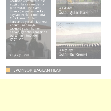
Üsküp’te Osmanlı’nın inşa
ettiği onlarca camiden biri
olan Murat Paşa Camii,
8 yıl ago
Üsküp Çarşısı’nın merkezi
Üsküp Şehir Parkı
sayılabilecek bir noktada
Çifte Hamam’ın tam
karşısında yer alır. Merkezi
konumu nedeniyle
Üsküp’ü gezen hemen
herkes, gezintisi esnasında
bu caminin önünden
geçmiştir. ..
10 yıl ago
Üsküp Su Kemeri
8 yıl ago
0
SPONSOR BAĞLANTILAR