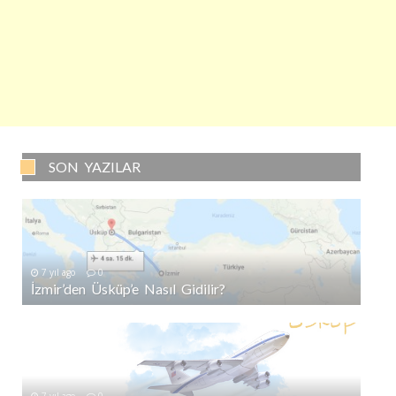
SON YAZILAR
7 yıl ago
0
İzmir’den Üsküp’e Nasıl Gidilir?