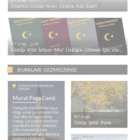
7 yıl ago
0
İstanbul-Üsküp Arası Uçakla Kaç Saat?
7 yıl ago
19
Üsküp Vize İstiyor Mu? Üsküp’e Gitmek İçin Vize Gerekli Mi?
BURALARI GEZMELISINIZ
GEZILECEK/GÖRÜLECEK
YERLER
Murat Paşa Camii
Üsküp’te Osmanlı’nın inşa
ettiği onlarca camiden biri
olan Murat Paşa Camii,
8 yıl ago
Üsküp Çarşısı’nın merkezi
Üsküp Şehir Parkı
sayılabilecek bir noktada
Çifte Hamam’ın tam
karşısında yer alır. Merkezi
konumu nedeniyle