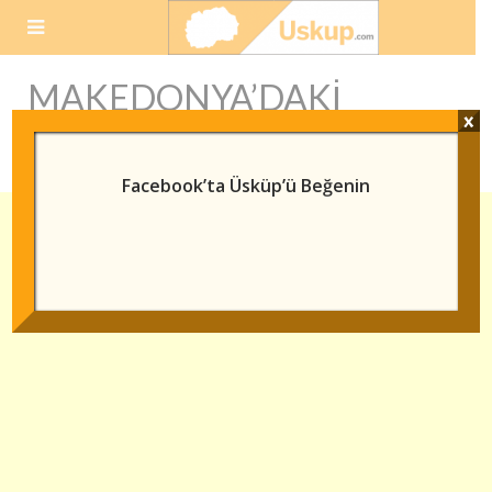
Skip
to
content
MAKEDONYA’DAKI
x
MÜZELER
Facebook’ta Üsküp’ü Beğenin