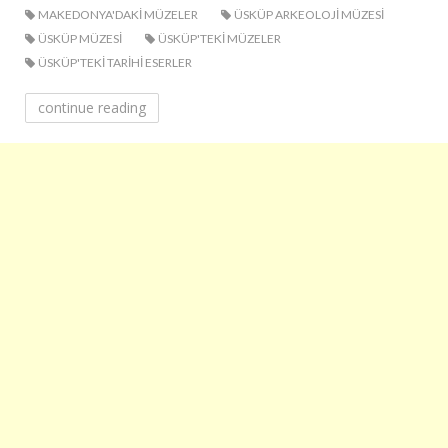
MAKEDONYA'DAKI MÜZELER
ÜSKÜP ARKEOLOJI MÜZESI
ÜSKÜP MÜZESI
ÜSKÜP'TEKI MÜZELER
ÜSKÜP'TEKI TARIHI ESERLER
continue reading