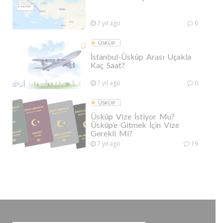
7 yıl ago
0
ÜSKÜP
İstanbul-Üsküp Arası Uçakla
Kaç Saat?
7 yıl ago
0
ÜSKÜP
Üsküp Vize İstiyor Mu?
Üsküp’e Gitmek İçin Vize
Gerekli Mi?
7 yıl ago
19