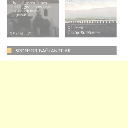
Üsküp’ü gezen hemen
herkes, gezintisi esnasında
bu caminin önünden
geçmiştir. ..
10 yıl ago
Üsküp Su Kemeri
8 yıl ago
0
SPONSOR BAĞLANTILAR