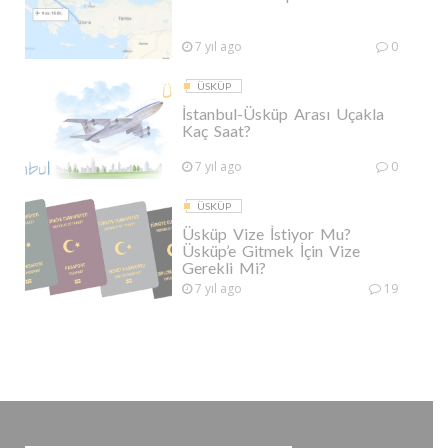
7 yıl ago
0
ÜSKÜP
İstanbul-Üsküp Arası Uçakla
Kaç Saat?
7 yıl ago
0
ÜSKÜP
Üsküp Vize İstiyor Mu?
Üsküp’e Gitmek İçin Vize
Gerekli Mi?
7 yıl ago
19