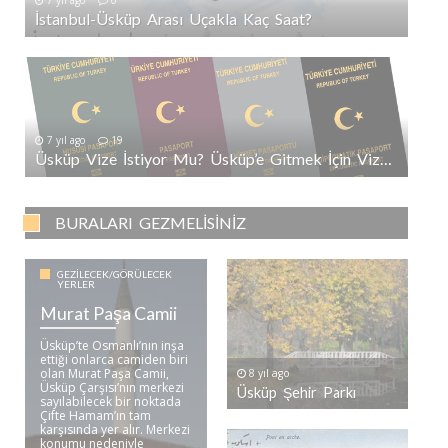
7 yıl ago
0
İstanbul-Üsküp Arası Uçakla Kaç Saat?
7 yıl ago
19
Üsküp Vize İstiyor Mu? Üsküp’e Gitmek İçin Vize Gerekli Mi?
BURALARI GEZMELISINIZ
GEZILECEK/GÖRÜLECEK
YERLER
Murat Paşa Camii
Üsküp’te Osmanlı’nın inşa
ettiği onlarca camiden biri
olan Murat Paşa Camii,
8 yıl ago
Üsküp Çarşısı’nın merkezi
Üsküp Şehir Parkı
sayılabilecek bir noktada
Çifte Hamam’ın tam
karşısında yer alır. Merkezi
konumu nedeniyle