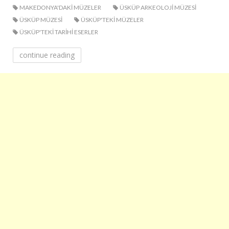
MAKEDONYA'DAKI MÜZELER
ÜSKÜP ARKEOLOJI MÜZESI
ÜSKÜP MÜZESI
ÜSKÜP'TEKI MÜZELER
ÜSKÜP'TEKI TARIHI ESERLER
continue reading