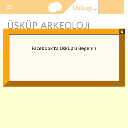
Skip
to
content
ÜSKÜP ARKEOLOJI
x
MÜZESI
Facebook’ta Üsküp’ü Beğenin