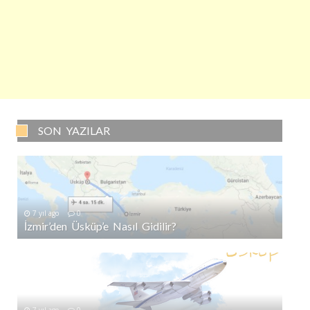
SON YAZILAR
7 yıl ago
0
İzmir’den Üsküp’e Nasıl Gidilir?