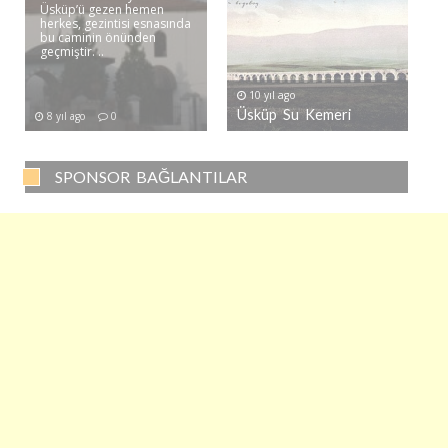
Üsküp’ü gezen hemen
herkes, gezintisi esnasında
bu caminin önünden
geçmiştir. ..
10 yıl ago
Üsküp Su Kemeri
8 yıl ago
0
SPONSOR BAĞLANTILAR