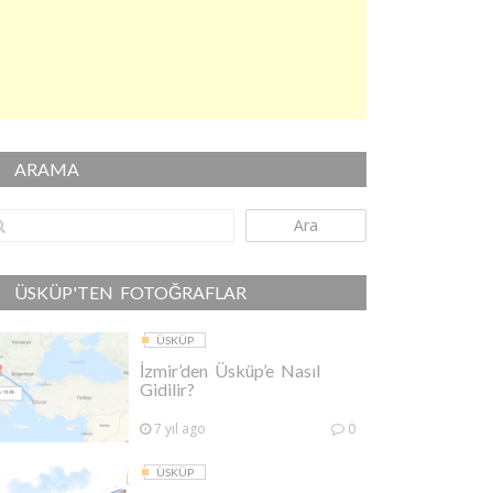
ARAMA
Ara
ÜSKÜP'TEN FOTOĞRAFLAR
ÜSKÜP
İzmir’den Üsküp’e Nasıl
Gidilir?
7 yıl ago
0
ÜSKÜP