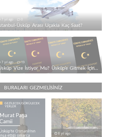
7 yıl ago
0
İstanbul-Üsküp Arası Uçakla Kaç Saat?
7 yıl ago
19
Üsküp Vize İstiyor Mu? Üsküp’e Gitmek İçin Vize Gerekli Mi?
BURALARI GEZMELISINIZ
GEZILECEK/GÖRÜLECEK
YERLER
Murat Paşa
Camii
Üsküp’te Osmanlı’nın
8 yıl ago
inşa ettiği onlarca