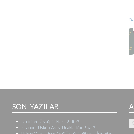
SON YAZILAR
İzmir’den Üsküp’e Nasıl Gidilir?
İstanbul-Üsküp Arası Uçakla Kaç Saat?
Üsküp Vize İstiyor Mu? Üsküp’e Gitmek İçin Vize