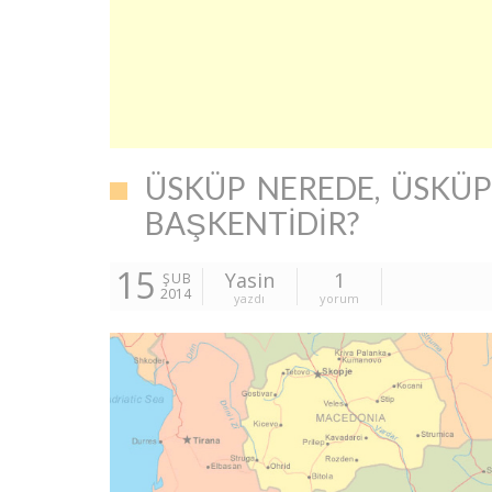
ÜSKÜP NEREDE, ÜSKÜP
BAŞKENTIDIR?
15
Yasin
1
ŞUB
2014
yazdı
yorum