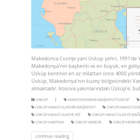
Makedonca Скопjе yani Üsküp şehri, 1991’de Yu
Makedonya’nın başkenti ve en büyük, en gelişmi
Üsküp kentinin en az milattan önce 4000 yılınd
Üsküp, Makedonya’nın kuzey bölgesindeki Vard
almaktadır. Kosova yakınlarındaki Üsküp’e, bu
|
ÜSKÜP
MAKEDONYANIN BAŞKENTI ÜSKÜP
ÜSKÜP HANGI ÜLKENIN BAŞKENTI
ÜSKÜP HANGI ÜLK
ÜSKÜP HANGI ÜLKEYE AIT
ÜSKÜP HANGI ÜLKEYE BAĞL
ÜSKÜP HARITASI
ÜSKÜP NEREDE
ÜSKÜP NERENI
continue reading