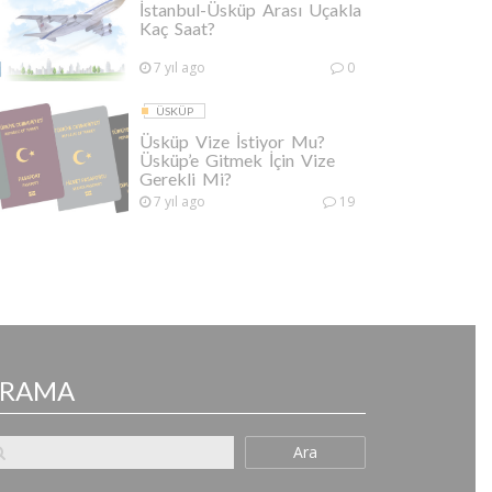
İstanbul-Üsküp Arası Uçakla
Kaç Saat?
7 yıl ago
0
ÜSKÜP
Üsküp Vize İstiyor Mu?
Üsküp’e Gitmek İçin Vize
Gerekli Mi?
7 yıl ago
19
ARAMA
Ara