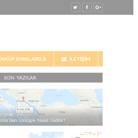
ÜSKÜP (KIRKLARELI)
İLETIŞIM
SON YAZILAR
7 yıl ago
0
İzmir’den Üsküp’e Nasıl Gidilir?