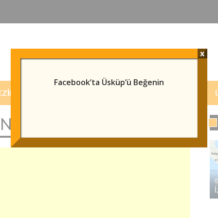
x
Facebook’ta Üsküp’ü Beğenin
EZILECEK/GÖRÜLECEK YERLER
HABERLER
N SINIRINDADIR