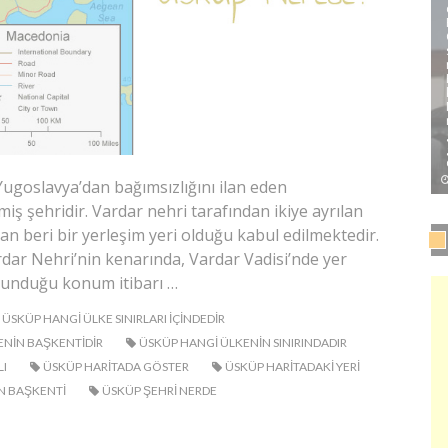
goslavya’dan bağımsızlığını ilan eden
ş şehridir. Vardar nehri tarafından ikiye ayrılan
an beri bir yerleşim yeri olduğu kabul edilmektedir.
ar Nehri’nin kenarında, Vardar Vadisi’nde yer
lunduğu konum itibarı …
ÜSKÜP HANGI ÜLKE SINIRLARI IÇINDEDIR
ENIN BAŞKENTIDIR
ÜSKÜP HANGI ÜLKENIN SINIRINDADIR
I
ÜSKÜP HARITADA GÖSTER
ÜSKÜP HARITADAKI YERI
N BAŞKENTI
ÜSKÜP ŞEHRI NERDE