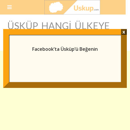
Skip
to
content
ÜSKÜP HANGI ÜLKEYE
x
BAĞLI
Facebook’ta Üsküp’ü Beğenin