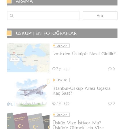
ARAMA
Ara
ÜSKÜP'TEN FOTOĞRAFLAR
ÜSKÜP
İzmir’den Üsküp’e Nasıl Gidilir?
7 yıl ago
0
ÜSKÜP
İstanbul-Üsküp Arası Uçakla
Kaç Saat?
7 yıl ago
0
ÜSKÜP
Üsküp Vize İstiyor Mu?
Üsküp’e Gitmek İçin Vize