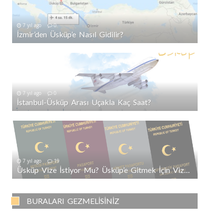
7 yıl ago
0
İzmir’den Üsküp’e Nasıl Gidilir?
7 yıl ago
0
İstanbul-Üsküp Arası Uçakla Kaç Saat?
7 yıl ago
19
Üsküp Vize İstiyor Mu? Üsküp’e Gitmek İçin Vize Gerekli Mi?
BURALARI GEZMELISINIZ