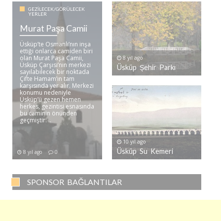
GEZILECEK/GÖRÜLECEK
YERLER
Murat Paşa Camii
Üsküp’te Osmanlı’nın inşa
ettiği onlarca camiden biri
olan Murat Paşa Camii,
8 yıl ago
Üsküp Çarşısı’nın merkezi
Üsküp Şehir Parkı
sayılabilecek bir noktada
Çifte Hamam’ın tam
karşısında yer alır. Merkezi
konumu nedeniyle
Üsküp’ü gezen hemen
herkes, gezintisi esnasında
bu caminin önünden
geçmiştir. ..
10 yıl ago
Üsküp Su Kemeri
8 yıl ago
0
SPONSOR BAĞLANTILAR