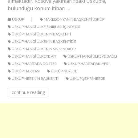
almaktadır. Kosova yakınlarındaki Üsküp’e,
bulunduğu konum itibarı …
|
ÜSKÜP
MAKEDONYANIN BAŞKENTI ÜSKÜP
ÜSKÜP HANGI ÜLKE SINIRLARI IÇINDEDIR
ÜSKÜP HANGI ÜLKENIN BAŞKENTI
ÜSKÜP HANGI ÜLKENIN BAŞKENTIDIR
ÜSKÜP HANGI ÜLKENIN SINIRINDADIR
ÜSKÜP HANGI ÜLKEYE AIT
ÜSKÜP HANGI ÜLKEYE BAĞLI
ÜSKÜP HARITADA GÖSTER
ÜSKÜP HARITADAKI YERI
ÜSKÜP HARITASI
ÜSKÜP NEREDE
ÜSKÜP NERENIN BAŞKENTI
ÜSKÜP ŞEHRI NERDE
continue reading