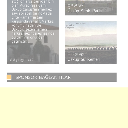
ettiği onlarca camiden biri
olan Murat Paşa Camii,
8 yıl ago
Üsküp Çarşısı’nın merkezi
Üsküp Şehir Parkı
sayılabilecek bir noktada
Çifte Hamam’ın tam
karşısında yer alır. Merkezi
konumu nedeniyle
Üsküp’ü gezen hemen
herkes, gezintisi esnasında
bu caminin önünden
geçmiştir. ..
10 yıl ago
Üsküp Su Kemeri
8 yıl ago
0
SPONSOR BAĞLANTILAR