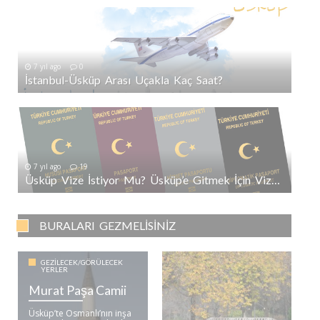
7 yıl ago
0
İstanbul-Üsküp Arası Uçakla Kaç Saat?
7 yıl ago
19
Üsküp Vize İstiyor Mu? Üsküp’e Gitmek İçin Vize Gerekli Mi?
BURALARI GEZMELISINIZ
GEZILECEK/GÖRÜLECEK
YERLER
Murat Paşa Camii
Üsküp’te Osmanlı’nın inşa