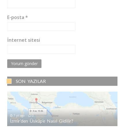
E-posta
*
İnternet sitesi
SON YAZILAR
7 yıl ago
0
İzmir’den Üsküp’e Nasıl Gidilir?