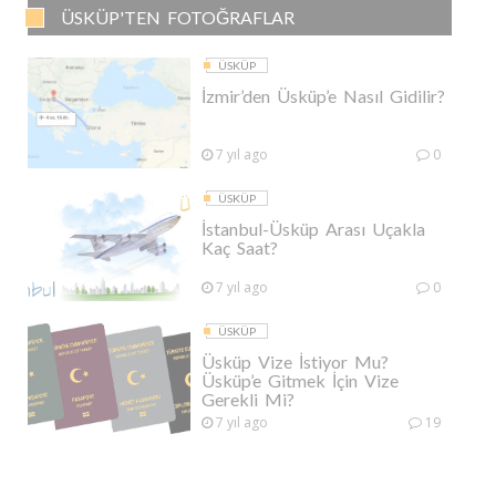
ÜSKÜP'TEN FOTOĞRAFLAR
ÜSKÜP
İzmir’den Üsküp’e Nasıl Gidilir?
7 yıl ago
0
ÜSKÜP
İstanbul-Üsküp Arası Uçakla
Kaç Saat?
7 yıl ago
0
ÜSKÜP
Üsküp Vize İstiyor Mu?
Üsküp’e Gitmek İçin Vize
Gerekli Mi?
7 yıl ago
19