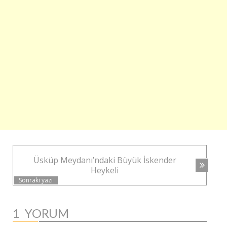
YAZI
Üsküp Meydanı’ndaki Büyük İskender
NAVIGASYONU
Heykeli
Sonraki yazı
1
YORUM