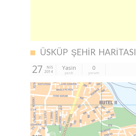
ÜSKÜP ŞEHIR HARITAS
27
Yasin
0
NIS
2014
yazdı
yorum