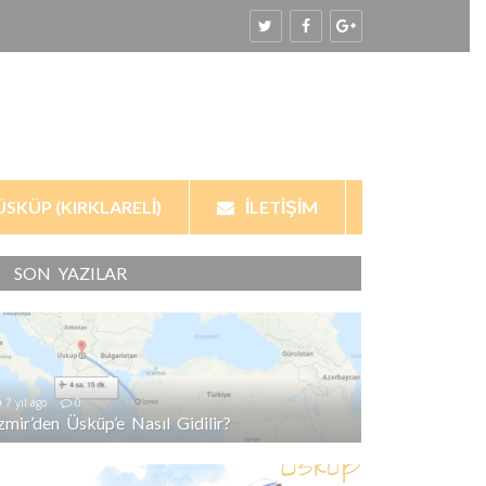
ÜSKÜP (KIRKLARELI)
İLETIŞIM
SON YAZILAR
7 yıl ago
0
İzmir’den Üsküp’e Nasıl Gidilir?