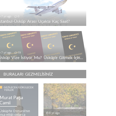
7 yıl ago
0
İstanbul-Üsküp Arası Uçakla Kaç Saat?
7 yıl ago
19
Üsküp Vize İstiyor Mu? Üsküp’e Gitmek İçin Vize Gerekli Mi?
BURALARI GEZMELISINIZ
GEZILECEK/GÖRÜLECEK
YERLER
Murat Paşa
Camii
Üsküp’te Osmanlı’nın
8 yıl ago
inşa ettiği onlarca