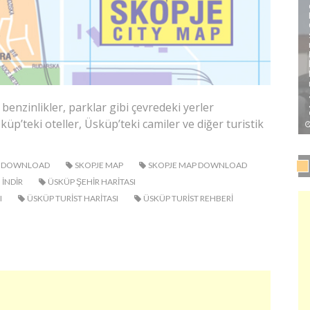
benzinlikler, parklar gibi çevredeki yerler
p’teki oteller, Üsküp’teki camiler ve diğer turistik
AP DOWNLOAD
SKOPJE MAP
SKOPJE MAP DOWNLOAD
 INDIR
ÜSKÜP ŞEHIR HARITASI
I
ÜSKÜP TURIST HARITASI
ÜSKÜP TURIST REHBERI