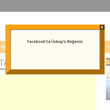
x
Facebook’ta Üsküp’ü Beğenin
EZILECEK/GÖRÜLECEK YERLER
HABERLER
TASI