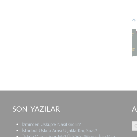
SON YAZILAR
İzmir’den Üsküp’e Nasıl Gidilir?
İstanbul-Üsküp Arası Uçakla Kaç Saat?
Üsküp Vize İstiyor Mu? Üsküp’e Gitmek İçin Vize