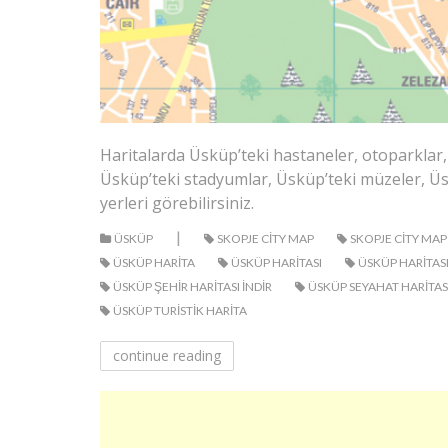
Haritalarda Üsküp’teki hastaneler, otoparklar, 
Üsküp’teki stadyumlar, Üsküp’teki müzeler, Üskü
yerleri görebilirsiniz.
|
ÜSKÜP
SKOPJE CITY MAP
SKOPJE CITY M
ÜSKÜP HARITA
ÜSKÜP HARITASI
ÜSKÜP HARITASI
ÜSKÜP ŞEHIR HARITASI INDIR
ÜSKÜP SEYAHAT HARITAS
ÜSKÜP TURISTIK HARITA
continue reading