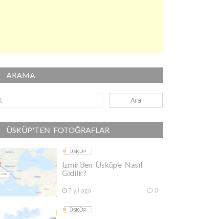
ARAMA
Ara
ÜSKÜP'TEN FOTOĞRAFLAR
ÜSKÜP
İzmir’den Üsküp’e Nasıl
Gidilir?
7 yıl ago
0
ÜSKÜP