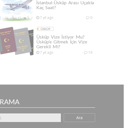
İstanbul-Üsküp Arası Uçakla
Kaç Saat?
7 yıl ago
0
ÜSKÜP
Üsküp Vize İstiyor Mu?
Üsküp’e Gitmek İçin Vize
Gerekli Mi?
7 yıl ago
19
ARAMA
Ara