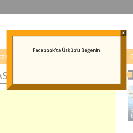
x
Facebook’ta Üsküp’ü Beğenin
EZILECEK/GÖRÜLECEK YERLER
HABERLER
SI