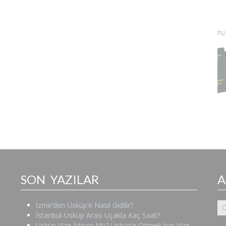
SON YAZILAR
İzmir’den Üsküp’e Nasıl Gidilir?
İstanbul-Üsküp Arası Uçakla Kaç Saat?
Üsküp Vize İstiyor Mu? Üsküp’e Gitmek İçin Vize