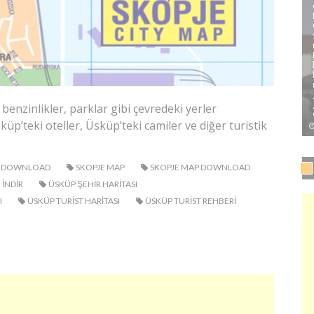
benzinlikler, parklar gibi çevredeki yerler
p’teki oteller, Üsküp’teki camiler ve diğer turistik
AP DOWNLOAD
SKOPJE MAP
SKOPJE MAP DOWNLOAD
 INDIR
ÜSKÜP ŞEHIR HARITASI
I
ÜSKÜP TURIST HARITASI
ÜSKÜP TURIST REHBERI