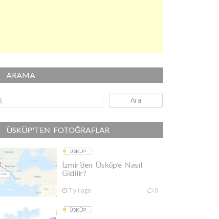
ARAMA
Ara
ÜSKÜP'TEN FOTOĞRAFLAR
ÜSKÜP
İzmir’den Üsküp’e Nasıl
Gidilir?
7 yıl ago
0
ÜSKÜP