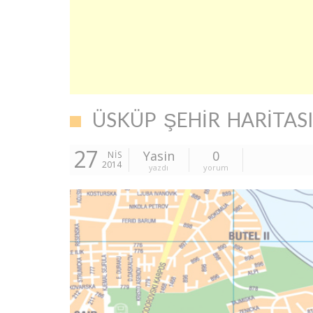
ÜSKÜP ŞEHIR HARITAS
27
Yasin
0
NIS
2014
yazdı
yorum