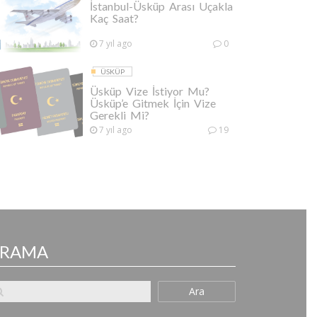
İstanbul-Üsküp Arası Uçakla
Kaç Saat?
7 yıl ago
0
ÜSKÜP
Üsküp Vize İstiyor Mu?
Üsküp’e Gitmek İçin Vize
Gerekli Mi?
7 yıl ago
19
ARAMA
Ara