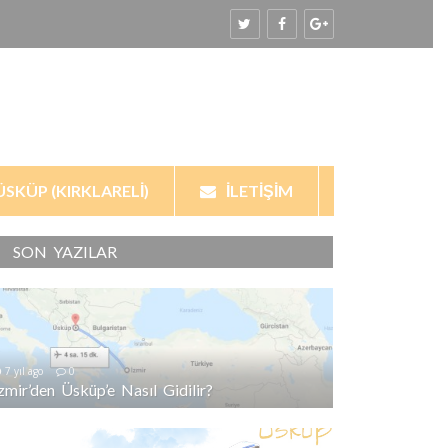
ÜSKÜP (KIRKLARELI)
İLETIŞIM
SON YAZILAR
7 yıl ago
0
İzmir’den Üsküp’e Nasıl Gidilir?