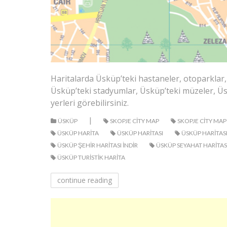
Haritalarda Üsküp’teki hastaneler, otoparklar, 
Üsküp’teki stadyumlar, Üsküp’teki müzeler, Üskü
yerleri görebilirsiniz.
|
ÜSKÜP
SKOPJE CITY MAP
SKOPJE CITY M
ÜSKÜP HARITA
ÜSKÜP HARITASI
ÜSKÜP HARITASI
ÜSKÜP ŞEHIR HARITASI INDIR
ÜSKÜP SEYAHAT HARITAS
ÜSKÜP TURISTIK HARITA
continue reading