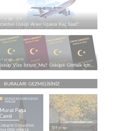
7 yıl ago
0
İstanbul-Üsküp Arası Uçakla Kaç Saat?
7 yıl ago
19
Üsküp Vize İstiyor Mu? Üsküp’e Gitmek İçin Vize Gerekli Mi?
BURALARI GEZMELISINIZ
GEZILECEK/GÖRÜLECEK
YERLER
Murat Paşa
Camii
Üsküp’te Osmanlı’nın
8 yıl ago
inşa ettiği onlarca