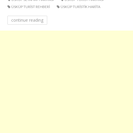
ÜSKÜP TURIST REHBERI
ÜSKÜP TURISTIK HARITA
continue reading