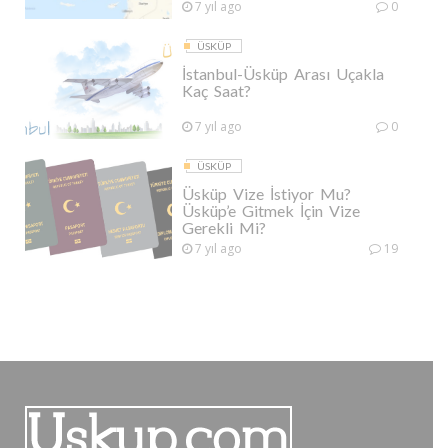
7 yıl ago
0
ÜSKÜP
İstanbul-Üsküp Arası Uçakla
Kaç Saat?
7 yıl ago
0
ÜSKÜP
Üsküp Vize İstiyor Mu?
Üsküp’e Gitmek İçin Vize
Gerekli Mi?
7 yıl ago
19