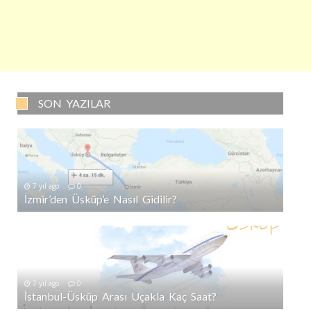
SON YAZILAR
7 yıl ago
0
İzmir’den Üsküp’e Nasıl Gidilir?
7 yıl ago
0
İstanbul-Üsküp Arası Uçakla Kaç Saat?