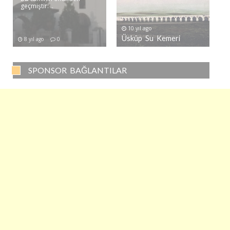
geçmiştir. ..
10 yıl ago
Üsküp Su Kemeri
8 yıl ago
0
SPONSOR BAĞLANTILAR