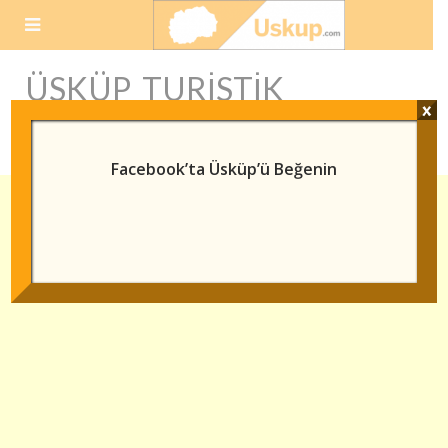
Skip
to
content
ÜSKÜP TURISTIK
x
HARITA
Facebook’ta Üsküp’ü Beğenin