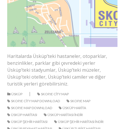
Haritalarda Üsküp’teki hastaneler, otoparklar,
benzinlikler, parklar gibi çevredeki yerler
Üsküp’teki stadyumlar, Üsküp’teki müzeler,
Üsküp’teki oteller, Üsküp’teki camiler ve diğer
turistik yerleri görebilirsiniz.
|
ÜSKÜP
SKOPJE CITY MAP
SKOPJE CITY MAP DOWNLOAD
SKOPJE MAP
SKOPJE MAP DOWNLOAD
ÜSKÜP HARITA
ÜSKÜP HARITASI
ÜSKÜP HARITASI INDIR
ÜSKÜP ŞEHIR HARITASI
ÜSKÜP ŞEHIR HARITASI INDIR
ÜSKÜP SEYAHAT HARITASI
ÜSKÜP TURIST HARITASI