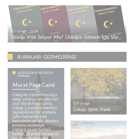
7 yıl ago
19
Üsküp Vize İstiyor Mu? Üsküp’e Gitmek İçin Vize Gerekli Mi?
BURALARI GEZMELISINIZ
GEZILECEK/GÖRÜLECEK
YERLER
Murat Paşa Camii
Üsküp’te Osmanlı’nın inşa
ettiği onlarca camiden biri
olan Murat Paşa Camii,
8 yıl ago
Üsküp Çarşısı’nın merkezi
Üsküp Şehir Parkı
sayılabilecek bir noktada
Çifte Hamam’ın tam
karşısında yer alır. Merkezi
konumu nedeniyle
Üsküp’ü gezen hemen
herkes, gezintisi esnasında
bu caminin önünden