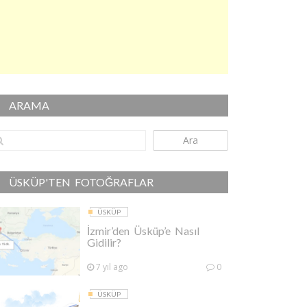
ARAMA
Ara
ÜSKÜP'TEN FOTOĞRAFLAR
ÜSKÜP
İzmir’den Üsküp’e Nasıl
Gidilir?
7 yıl ago
0
ÜSKÜP