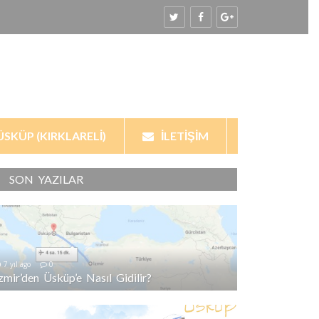
ÜSKÜP (KIRKLARELI)
İLETIŞIM
SON YAZILAR
7 yıl ago
0
İzmir’den Üsküp’e Nasıl Gidilir?