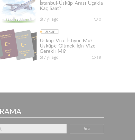
İstanbul-Üsküp Arası Uçakla
Kaç Saat?
7 yıl ago
0
ÜSKÜP
Üsküp Vize İstiyor Mu?
Üsküp’e Gitmek İçin Vize
Gerekli Mi?
7 yıl ago
19
ARAMA
Ara