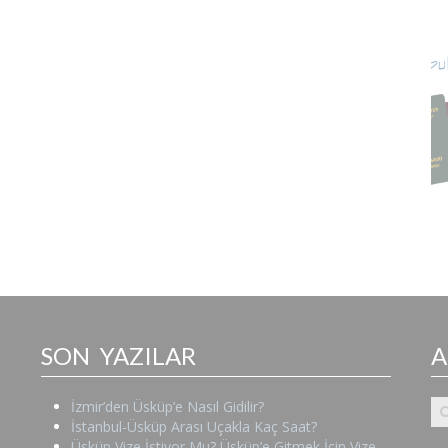
SON YAZILAR
İzmir’den Üsküp’e Nasıl Gidilir?
İstanbul-Üsküp Arası Uçakla Kaç Saat?
Üsküp Vize İstiyor Mu? Üsküp’e Gitmek İçin Vize