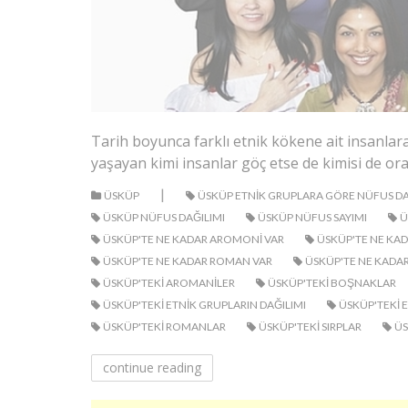
Tarih boyunca farklı etnik kökene ait insanlara
yaşayan kimi insanlar göç etse de kimisi de o
|
ÜSKÜP
ÜSKÜP ETNIK GRUPLARA GÖRE NÜFUS DA
ÜSKÜP NÜFUS DAĞILIMI
ÜSKÜP NÜFUS SAYIMI
Ü
ÜSKÜP'TE NE KADAR AROMONI VAR
ÜSKÜP'TE NE KA
ÜSKÜP'TE NE KADAR ROMAN VAR
ÜSKÜP'TE NE KADAR
ÜSKÜP'TEKI AROMANILER
ÜSKÜP'TEKI BOŞNAKLAR
ÜSKÜP'TEKI ETNIK GRUPLARIN DAĞILIMI
ÜSKÜP'TEKI E
ÜSKÜP'TEKI ROMANLAR
ÜSKÜP'TEKI SIRPLAR
ÜS
continue reading