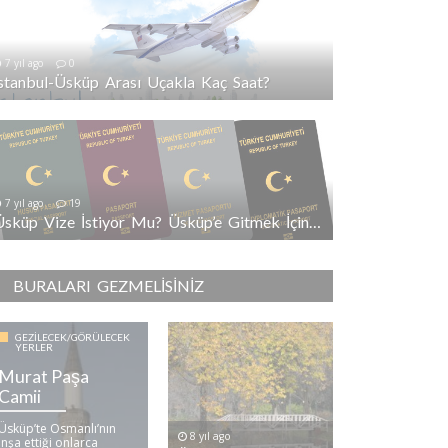
7 yıl ago
0
İstanbul-Üsküp Arası Uçakla Kaç Saat?
7 yıl ago
19
Üsküp Vize İstiyor Mu? Üsküp’e Gitmek İçin Vize Gerekli Mi?
BURALARI GEZMELISINIZ
GEZILECEK/GÖRÜLECEK
YERLER
Murat Paşa
Camii
Üsküp’te Osmanlı’nın
8 yıl ago
inşa ettiği onlarca