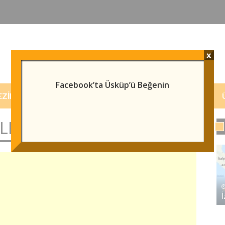
x
Facebook’ta Üsküp’ü Beğenin
EZILECEK/GÖRÜLECEK YERLER
HABERLER
LER