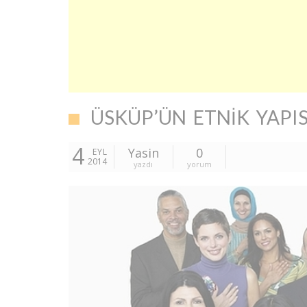
ÜSKÜP’ÜN ETNIK YAPIS
4
Yasin
0
EYL
2014
yazdı
yorum