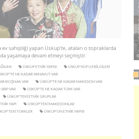
 ev sahipliği yapan Üsküp’te, ataları o topraklarda
rada yaşamaya devam etmeyi seçmiştir.
ĞILIMI
ÜSKÜP ETNIK YAPISI
ÜSKÜP NÜFUS BILGILERI
SKÜP'TE NE KADAR ARNAVUT VAR
DAR BOŞNAK VAR
ÜSKÜP'TE NE KADAR MAKEDON VAR
 SIRP VAR
ÜSKÜP'TE NE KADAR TÜRK VAR
ÜSKÜP'TEKI ETNIK GRUPLAR
TNIK YAPI
ÜSKÜP'TEKI MAKEDONLAR
KÜP'TEKI TÜRKLER
ÜSKÜP'ÜN ETNIK YAPISI