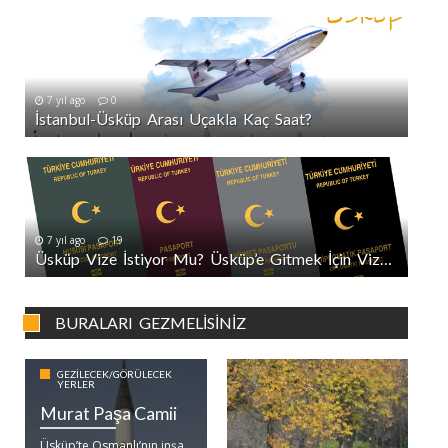
7 yıl ago
0
İstanbul-Üsküp Arası Uçakla Kaç Saat?
7 yıl ago
19
Üsküp Vize İstiyor Mu? Üsküp’e Gitmek İçin Vize Gerekli Mi?
BURALARI GEZMELISINIZ
GEZILECEK/GÖRÜLECEK
YERLER
Murat Paşa Camii
Üsküp’te Osmanlı’nın inşa