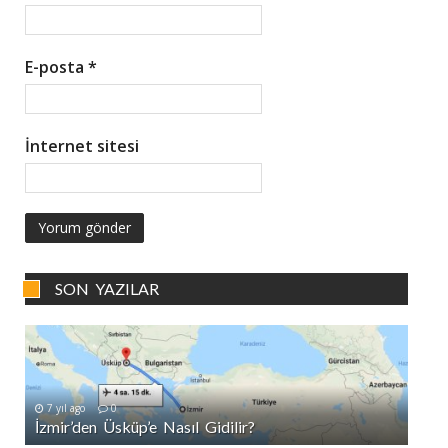
E-posta
*
İnternet sitesi
SON YAZILAR
7 yıl ago
0
İzmir’den Üsküp’e Nasıl Gidilir?