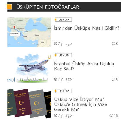
ÜSKÜP'TEN FOTOĞRAFLAR
ÜSKÜP
İzmir’den Üsküp’e Nasıl Gidilir?
7 yıl ago
0
ÜSKÜP
İstanbul-Üsküp Arası Uçakla
Kaç Saat?
7 yıl ago
0
ÜSKÜP
Üsküp Vize İstiyor Mu?
Üsküp’e Gitmek İçin Vize
Gerekli Mi?
7 yıl ago
19