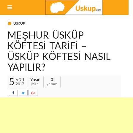
Skip
to
content
ÜSKÜP
MEŞHUR ÜSKÜP
KÖFTESI TARIFI –
ÜSKÜP KÖFTESI NASIL
YAPILIR?
5
Yasin
0
AĞU
2017
yazdı
yorum