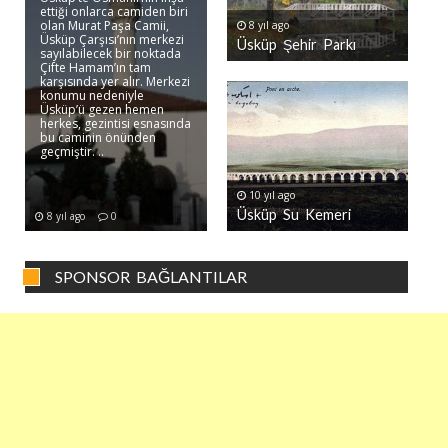
ettiği onlarca camiden biri
olan Murat Paşa Camii,
8 yıl ago
Üsküp Çarşısı’nın merkezi
Üsküp Şehir Parkı
sayılabilecek bir noktada
Çifte Hamam’ın tam
karşısında yer alır. Merkezi
konumu nedeniyle
Üsküp’ü gezen hemen
herkes, gezintisi esnasında
bu caminin önünden
geçmiştir. ..
10 yıl ago
Üsküp Su Kemeri
8 yıl ago
0
SPONSOR BAĞLANTILAR