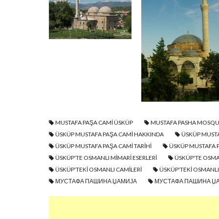
MUSTAFA PAŞA CAMI ÜSKÜP
MUSTAFA PASHA MOSQU
ÜSKÜP MUSTAFA PAŞA CAMI HAKKINDA
ÜSKÜP MUSTA
ÜSKÜP MUSTAFA PAŞA CAMI TARIHI
ÜSKÜP MUSTAFA P
ÜSKÜP'TE OSMANLI MIMARI ESERLERI
ÜSKÜP'TE OSMA
ÜSKÜP'TEKI OSMANLI CAMILERI
ÜSKÜP'TEKI OSMANLI 
МУСТАФА ПАШИНА ЏАМИЈА
МУСТАФА ПАШИНА ЏА