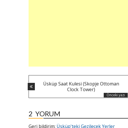
YAZI
Üsküp Saat Kulesi (Skopje Ottoman
NAVIGASYONU
Clock Tower)
Önceki yazı
2
YORUM
Geri bildirim:
Üsküp'teki Gezilecek Yerler