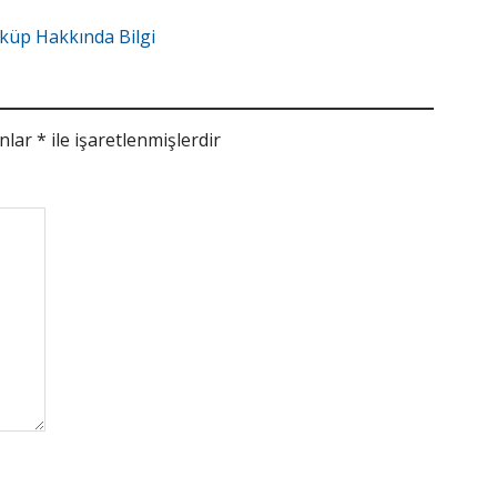
sküp Hakkında Bilgi
anlar
*
ile işaretlenmişlerdir