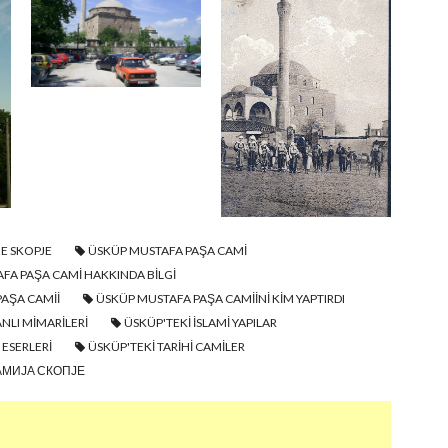
E SKOPJE
ÜSKÜP MUSTAFA PAŞA CAMI
FA PAŞA CAMI HAKKINDA BILGI
AŞA CAMII
ÜSKÜP MUSTAFA PAŞA CAMIINI KIM YAPTIRDI
NLI MIMARILERI
ÜSKÜP'TEKI ISLAMI YAPILAR
ESERLERI
ÜSKÜP'TEKI TARIHI CAMILER
МИЈА СКОПЈЕ