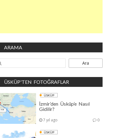
ARAMA
Ara
ÜSKÜP'TEN FOTOĞRAFLAR
ÜSKÜP
İzmir’den Üsküp’e Nasıl
Gidilir?
7 yıl ago
0
ÜSKÜP