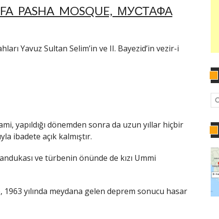
AFA PASHA MOSQUE, МУСТАФА
hları Yavuz Sultan Selim’in ve II. Bayezid’in vezir-i
i, yapıldığı dönemden sonra da uzun yıllar hiçbir
la ibadete açık kalmıştır.
sandukası ve türbenin önünde de kızı Ummi
de, 1963 yılında meydana gelen deprem sonucu hasar