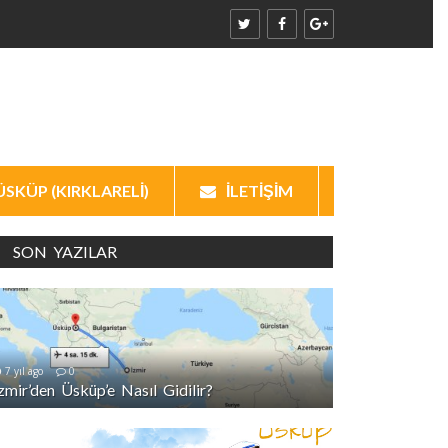
ÜSKÜP (KIRKLARELI)
İLETIŞIM
SON YAZILAR
7 yıl ago
0
İzmir’den Üsküp’e Nasıl Gidilir?