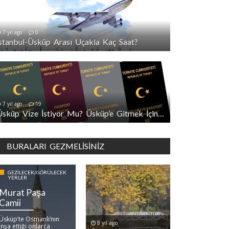
7 yıl ago
0
İstanbul-Üsküp Arası Uçakla Kaç Saat?
7 yıl ago
19
Üsküp Vize İstiyor Mu? Üsküp’e Gitmek İçin Vize Gerekli Mi?
BURALARI GEZMELISINIZ
GEZILECEK/GÖRÜLECEK
YERLER
Murat Paşa
Camii
Üsküp’te Osmanlı’nın
8 yıl ago
inşa ettiği onlarca