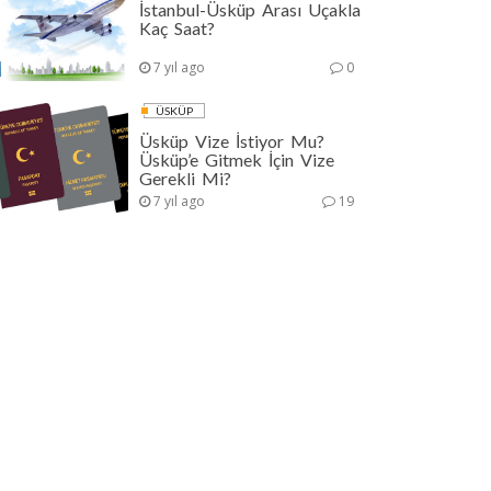
İstanbul-Üsküp Arası Uçakla
Kaç Saat?
7 yıl ago
0
ÜSKÜP
Üsküp Vize İstiyor Mu?
Üsküp’e Gitmek İçin Vize
Gerekli Mi?
7 yıl ago
19