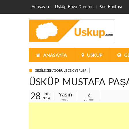
Skip
Anasayfa
Üsküp Hava Durumu
Site Haritası
to
content
ANASAYFA
ÜSKÜP
G
GEZILECEK/GÖRÜLECEK YERLER
ÜSKÜP MUSTAFA PAŞ
28
Yasin
2
NIS
2014
yazdı
yorum