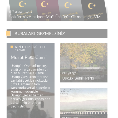
7 yıl ago
19
Üsküp Vize İstiyor Mu? Üsküp’e Gitmek İçin Vize Gerekli Mi?
BURALARI GEZMELISINIZ
GEZILECEK/GÖRÜLECEK
YERLER
Murat Paşa Camii
Üsküp’te Osmanlı’nın inşa
ettiği onlarca camiden biri
olan Murat Paşa Camii,
8 yıl ago
Üsküp Çarşısı’nın merkezi
Üsküp Şehir Parkı
sayılabilecek bir noktada
Çifte Hamam’ın tam
karşısında yer alır. Merkezi
konumu nedeniyle
Üsküp’ü gezen hemen
herkes, gezintisi esnasında
bu caminin önünden
geçmiştir. ..
10 yıl ago