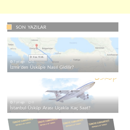
SON YAZILAR
7 yıl ago
0
İzmir’den Üsküp’e Nasıl Gidilir?
7 yıl ago
0
İstanbul-Üsküp Arası Uçakla Kaç Saat?