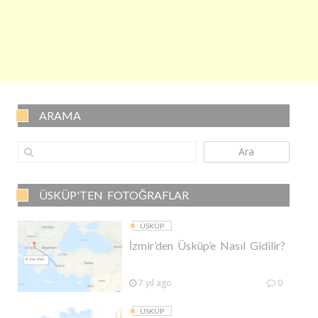
ARAMA
Ara
ÜSKÜP'TEN FOTOĞRAFLAR
ÜSKÜP
İzmir’den Üsküp’e Nasıl Gidilir?
7 yıl ago
0
ÜSKÜP