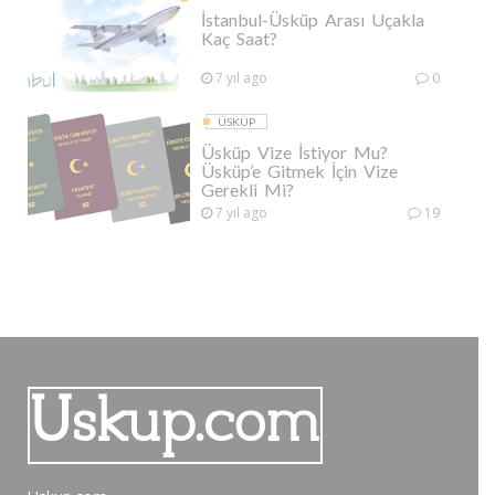
İstanbul-Üsküp Arası Uçakla
Kaç Saat?
7 yıl ago
0
ÜSKÜP
Üsküp Vize İstiyor Mu?
Üsküp’e Gitmek İçin Vize
Gerekli Mi?
7 yıl ago
19