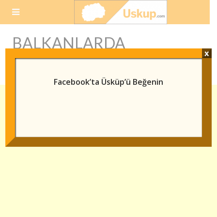
Skip
to
content
BALKANLARDA
x
KURŞUNLU HAN
Facebook’ta Üsküp’ü Beğenin