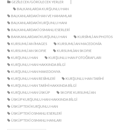
|
GEZILECEK/GÖRÜLECEK YERLER
BALKANLARDA KURŞUNLU HAN
BALKANLARDAKI HAN VE HAMAMLAR
BALKANLARDAKI KURŞUNLU HANI
BALKANLARDAKI OSMANLI ESERLERI
BANKANLARDAKI KURŞUNLU HAN
KURSIMLI AN PHOTOS
KURSUMLI AN IMAGES
KURSUMLI AN MACEDONIA
KURSUMLI AN SKOPJE
KURSUMLIAN SKOPJE
KURŞUNLU HAN
KURŞUNLU HAN FOTOĞRAFLARI
KURŞUNLU HAN HAKKINDA BILGI
KURŞUNLU HAN MAKEDONYA
KURŞUNLU HAN RESIMLERI
KURŞUNLU HAN TARIHI
KURŞUNLU HAN TARIHI HAKKINDA BILGI
KURŞUNLU HAN ÜSKÜP
SKOPJE KURSUMLI AN
ÜSKÜP KURŞUNLU HAN HAKKINDA BILGI
ÜSKÜP'TEKI KURŞUNLU HAN
ÜSKÜP'TEKI OSMANLI ESERLERI
ÜSKÜP'TEKI OSMANLI HANLARI