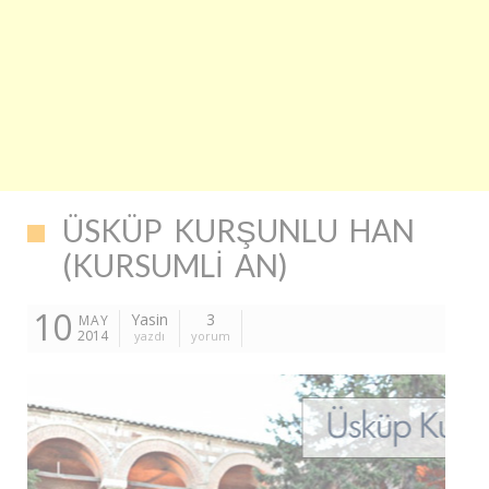
ÜSKÜP KURŞUNLU HAN
(KURSUMLI AN)
10
Yasin
3
MAY
2014
yazdı
yorum