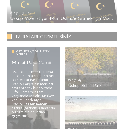
7 yıl ago
19
Üsküp Vize İstiyor Mu? Üsküp’e Gitmek İçin Vize Gerekli Mi?
BURALARI GEZMELISINIZ
GEZILECEK/GÖRÜLECEK
YERLER
Murat Paşa Camii
Üsküp’te Osmanlı’nın inşa
ettiği onlarca camiden biri
olan Murat Paşa Camii,
8 yıl ago
Üsküp Çarşısı’nın merkezi
Üsküp Şehir Parkı
sayılabilecek bir noktada
Çifte Hamam’ın tam
karşısında yer alır. Merkezi
konumu nedeniyle
Üsküp’ü gezen hemen
herkes, gezintisi esnasında
bu caminin önünden
geçmiştir. ..
10 yıl ago