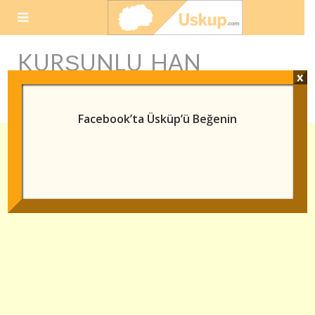
Skip
to
content
KURŞUNLU HAN
x
FOTOĞRAFLARI
Facebook’ta Üsküp’ü Beğenin