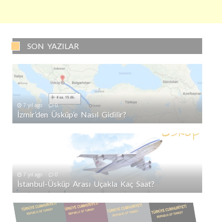
SON YAZILAR
7 yıl ago
0
İzmir’den Üsküp’e Nasıl Gidilir?
7 yıl ago
0
İstanbul-Üsküp Arası Uçakla Kaç Saat?