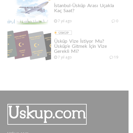
İstanbul-Üsküp Arası Uçakla
Kaç Saat?
7 yıl ago
0
ÜSKÜP
Üsküp Vize İstiyor Mu?
Üsküp’e Gitmek İçin Vize
Gerekli Mi?
7 yıl ago
19