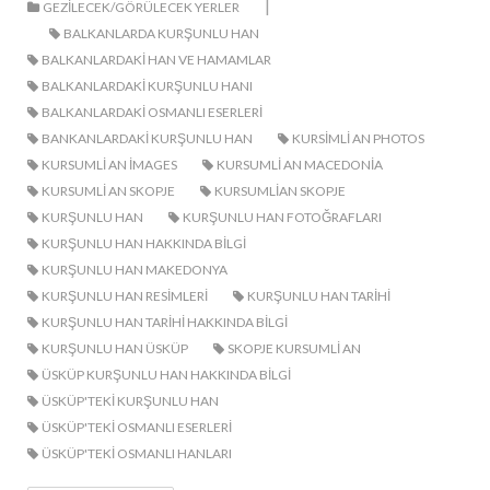
|
GEZILECEK/GÖRÜLECEK YERLER
BALKANLARDA KURŞUNLU HAN
BALKANLARDAKI HAN VE HAMAMLAR
BALKANLARDAKI KURŞUNLU HANI
BALKANLARDAKI OSMANLI ESERLERI
BANKANLARDAKI KURŞUNLU HAN
KURSIMLI AN PHOTOS
KURSUMLI AN IMAGES
KURSUMLI AN MACEDONIA
KURSUMLI AN SKOPJE
KURSUMLIAN SKOPJE
KURŞUNLU HAN
KURŞUNLU HAN FOTOĞRAFLARI
KURŞUNLU HAN HAKKINDA BILGI
KURŞUNLU HAN MAKEDONYA
KURŞUNLU HAN RESIMLERI
KURŞUNLU HAN TARIHI
KURŞUNLU HAN TARIHI HAKKINDA BILGI
KURŞUNLU HAN ÜSKÜP
SKOPJE KURSUMLI AN
ÜSKÜP KURŞUNLU HAN HAKKINDA BILGI
ÜSKÜP'TEKI KURŞUNLU HAN
ÜSKÜP'TEKI OSMANLI ESERLERI
ÜSKÜP'TEKI OSMANLI HANLARI