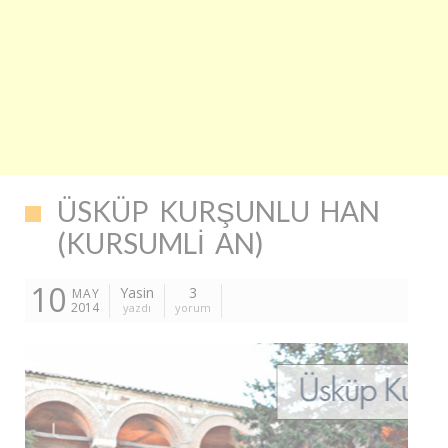
ÜSKÜP KURŞUNLU HAN
(KURSUMLI AN)
10
Yasin
3
MAY
2014
yazdı
yorum