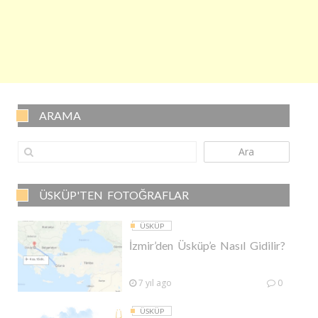
ARAMA
Ara
ÜSKÜP'TEN FOTOĞRAFLAR
ÜSKÜP
İzmir’den Üsküp’e Nasıl Gidilir?
7 yıl ago
0
ÜSKÜP